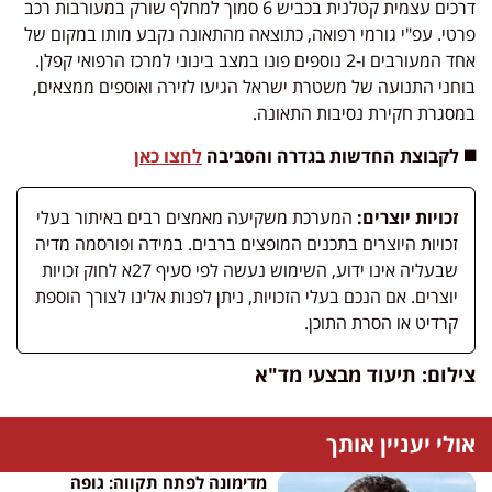
דרכים עצמית קטלנית בכביש 6 סמוך למחלף שורק במעורבות רכב
פרטי. עפ"י גורמי רפואה, כתוצאה מהתאונה נקבע מותו במקום של
אחד המעורבים ו-2 נוספים פונו במצב בינוני למרכז הרפואי קפלן.
בוחני התנועה של משטרת ישראל הגיעו לזירה ואוספים ממצאים,
במסגרת חקירת נסיבות התאונה.
◼️ לקבוצת החדשות בגדרה והסביבה
לחצו כאן
זכויות יוצרים:
המערכת משקיעה מאמצים רבים באיתור בעלי
זכויות היוצרים בתכנים המופצים ברבים. במידה ופורסמה מדיה
שבעליה אינו ידוע, השימוש נעשה לפי סעיף 27א לחוק זכויות
יוצרים. אם הנכם בעלי הזכויות, ניתן לפנות אלינו לצורך הוספת
קרדיט או הסרת התוכן.
צילום: תיעוד מבצעי מד"א
אולי יעניין אותך
מדימונה לפתח תקווה: גופה