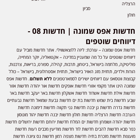
הרצליה
סביון
חולון
חדשות אפס שמונה | חדשות 08 -
דיווחים שוטפים
חדשות אפס שמונה – עורכת: ליזה ללוצאשווילי. אתר חדשות מוביל עם
דיווחים שוטפים על כל מה שמעניין במדינה – אקטואליה, יוקר המחייה,
פוליטיקה, מלחמה בישראל, ביטחון, תרבות, קהילה, ספורט, בריאות, צרכנות,
הורות וילדים, תחזית מזג האויר בישראל, תחזית אסטרולוגית, בישראל – כולל
קבוצות ווטסאפ עם דיווחים ישירים לסמארטפונים
ללא תשלום
. חדשות אפס
שמונה הינו אתר מקומי אזורי חדשות אופקים חדשות אור יהודה חדשות אזור
חדשות אילת חדשות אשדוד חדשות אשקלון חדשות באר יעקב חדשות באר
שבע חדשות בית שמש חדשות בת ים חדשות גבעת שמואל חדשות גבעתיים
חדשות גדרה חדשות גן יבנה חדשות גני תקווה חדשות דימונה חדשות
הערבה חדשות הרצליה חדשות חולון חדשות יבנה חדשות יהוד מונוסון
חדשות יהודה ושומרון חדשות ים המלח חדשות ירוחם חדשות ירושלים חדשות
כפר סבא חדשות להבים חדשות לוד חדשות מודיעין מכבים רעות חדשות
מועצות חדשות מזכרת בתיה חדשות מצפה רמון חדשות נס ציונה חדשות