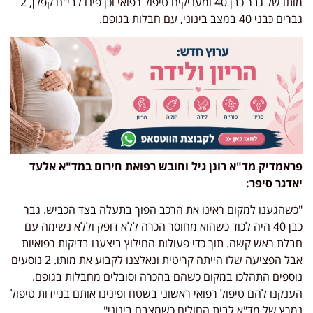
מותו של גבר כבן 40 ומעניקים טיפול רפואי וכן פינו לבי"ח קפלן, 2
גברים כבני 40 במצב בינוני, עם חבלות בגופם.
פראמדיק מד"א רונן גיל וחובש רפואת חירום במד"א אלעד
יאדגר סיפר:
"כשהגענו למקום ראינו את הרכב הפוך בתעלה בצד הכביש. גבר
כבן 40 היה לכוד כשהוא מחוסר הכרה ללא דופק וללא נשימה עם
חבלת ראש קשה. תוך כדי פעולות החילוץ ביצענו בדיקות רפואיות
אבל הפציעה שלו הייתה קריטית ונאלצנו לקבוע את מותו. 2 נוסעים
נוספים התהלכו במקום כשהם בהכרה וסובלים מחבלות בגופם.
הענקנו להם טיפול רפואי ראשוני בשטח ופינינו אותם בניידות טיפול
נמרץ של מד"א לבית החולים כשמצבם בינוני".