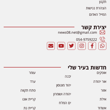
תקנון
הצהרת נגישות
המייל האדום
יצירת קשר
news08.net@gmail.com
054-9759222
חדשות בעיר שלי
אופקים
עומר
יבנה
אור יהודה
ערד
יהוד מונוסון
אזור
פתח תקווה
יהודה ושומרון
אילת
קריית אונו
ים המלח
אשדוד
קריית גת