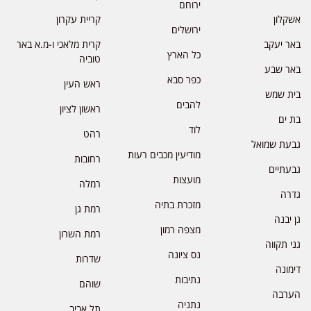
ירוחם
אשקלון
קריית עקרון
ירושלים
באר יעקב
קרית מלאכי ו-מ.א באר
כל הארץ
טוביה
באר שבע
כפר סבא
ראש העין
בית שמש
להבים
ראשון לציון
בת ים
לוד
רהט
גבעת שמואל
מודיעין מכבים רעות
רחובות
גבעתיים
מועצות
רמלה
גדרה
מזכרת בתיה
רמת גן
גן יבנה
מצפה רמון
רמת השרון
גני תקווה
נס ציונה
שדרות
דימונה
נתיבות
שוהם
הערבה
נתניה
תל אביב