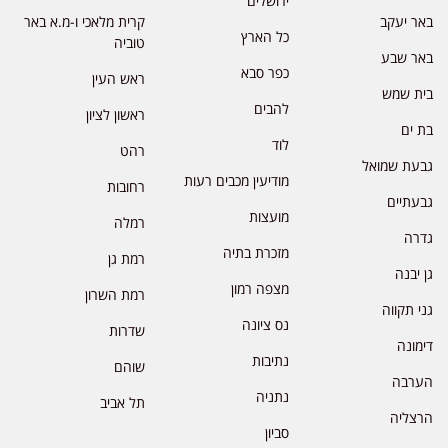
ירושלים
באר יעקב
קרית מלאכי ו-מ.א באר
כל הארץ
טוביה
באר שבע
כפר סבא
ראש העין
בית שמש
להבים
ראשון לציון
בת ים
לוד
רהט
גבעת שמואל
מודיעין מכבים רעות
רחובות
גבעתיים
מועצות
רמלה
גדרה
מזכרת בתיה
רמת גן
גן יבנה
מצפה רמון
רמת השרון
גני תקווה
נס ציונה
שדרות
דימונה
נתיבות
שוהם
הערבה
נתניה
תל אביב
הרצליה
סביון