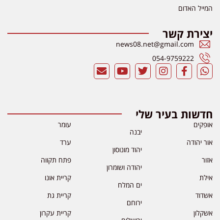
המייל האדום
יצירת קשר
news08.net@gmail.com
054-9759222
חדשות בעיר שלי
אופקים
עומר
יבנה
אור יהודה
ערד
יהוד מונוסון
אזור
פתח תקווה
יהודה ושומרון
אילת
קריית אונו
ים המלח
אשדוד
קריית גת
ירוחם
אשקלון
קריית עקרון