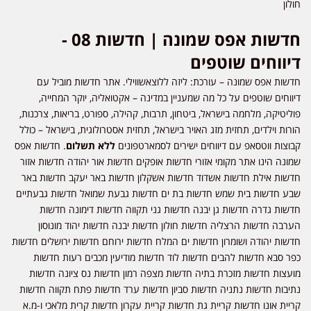
חולון
חדשות אפס שמונה | חדשות 08 -
דיווחים שוטפים
חדשות אפס שמונה – עורכת: ליזה ללוצאשווילי. אתר חדשות מוביל עם
דיווחים שוטפים על כל מה שמעניין במדינה – אקטואליה, יוקר המחייה,
פוליטיקה, מלחמה בישראל, ביטחון, תרבות, קהילה, ספורט, בריאות, צרכנות,
הורות וילדים, תחזית מזג האויר בישראל, תחזית אסטרולוגית, בישראל – כולל
קבוצות ווטסאפ עם דיווחים ישירים לסמארטפונים
ללא תשלום
. חדשות אפס
שמונה הינו אתר מקומי אזורי חדשות אופקים חדשות אור יהודה חדשות אזור
חדשות אילת חדשות אשדוד חדשות אשקלון חדשות באר יעקב חדשות באר
שבע חדשות בית שמש חדשות בת ים חדשות גבעת שמואל חדשות גבעתיים
חדשות גדרה חדשות גן יבנה חדשות גני תקווה חדשות דימונה חדשות
הערבה חדשות הרצליה חדשות חולון חדשות יבנה חדשות יהוד מונוסון
חדשות יהודה ושומרון חדשות ים המלח חדשות ירוחם חדשות ירושלים חדשות
כפר סבא חדשות להבים חדשות לוד חדשות מודיעין מכבים רעות חדשות
מועצות חדשות מזכרת בתיה חדשות מצפה רמון חדשות נס ציונה חדשות
נתיבות חדשות נתניה חדשות סביון חדשות ערד חדשות פתח תקווה חדשות
קריית אונו חדשות קריית גת חדשות קריית עקרון חדשות קרית מלאכי ו-מ.א