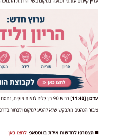
עדיין קיימים עומסי תנועה במקום בשל הזרמת התנועה 
עדכון [11:40]
כביש 90 בין קליה לנאות צוקים, נחסם לתנועת כלי רכב בשני הכיוונים בעקבות סחף במקום.
ציבור הנהגים מתבקש שלא להגיע למקום ולבחור בדרכי
◼️ הצטרפו לחדשות אילת בווטסאפ
לחצו כאן