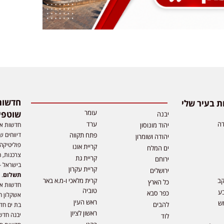
 בעיר שלי
עומר
שוטפי
יבנה
דה
ערד
חדשות אפ
יהוד מונוסון
דיווחים ש
פתח תקווה
יהודה ושומרון
פוליטיקה,
קריית אונו
ים המלח
צרכנות, ה
קריית גת
ירוחם
בישראל –
קריית עקרון
ירושלים
תשלום
. 
קב
קרית מלאכי ו-מ.א באר
כל הארץ
חדשות או
טוביה
ע
כפר סבא
אשקלון ח
ראש העין
ש
להבים
בת ים חד
ראשון לציון
יבנה חדש
לוד