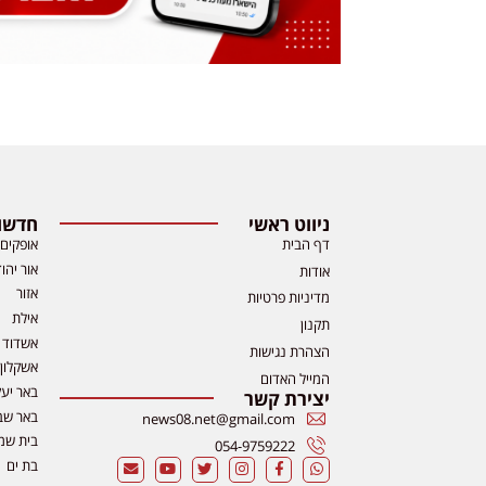
ניווט ראשי
חדשות
דף הבית
אופקים
אור יהו
אודות
אזור
מדיניות פרטיות
אילת
תקנון
אשדוד
הצהרת נגישות
אשקלון
המייל האדום
באר יע
יצירת קשר
באר שב
news08.net@gmail.com
בית שמ
054-9759222
בת ים