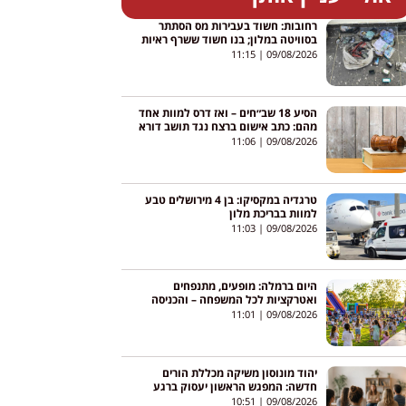
רחובות: חשוד בעבירות מס הסתתר
בסוויטה במלון; בנו חשוד ששרף ראיות
על מנגל
11:15
09/08/2026
הסיע 18 שב״חים – ואז דרס למוות אחד
מהם: כתב אישום ברצח נגד תושב דורא
11:06
09/08/2026
טרגדיה במקסיקו: בן 4 מירושלים טבע
למוות בבריכת מלון
11:03
09/08/2026
היום ברמלה: מופעים, מתנפחים
ואטרקציות לכל המשפחה – והכניסה
חופשית
11:01
09/08/2026
יהוד מונוסון משיקה מכללת הורים
חדשה: המפגש הראשון יעסוק ברגע
שאחרי קבלת אבחנה
10:51
09/08/2026