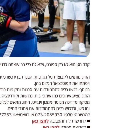
קרב מגן הוא לא רק ספורט, אלא גם כלי רב עוצמה לבנ
החוג מותאם לקבוצות גיל מגוונות, הבנות בו ירכשו כלי
ויפתחו את הפוטנציאל הגלום בהן.
בנוסף ירכשו כלים להתמודדות עם סכנות ותקיפות כולל ז
החוג מציע אימונים כמו אימוני כוח, גמישות וקורדינצי
מסיקה מדריכה מנוסה ממכון וינגייט. החוג מתאים לכל
והנפש, ולרכוש כלים להתמודדות עם אתגרי החיים.
להרשמה: טלפון 073-2085930 או בוואטצאפ 055-9227253.
◼️ לחדשות לוד והסביבה
לחצו כאן
◼️ לקבוצת ספורט
לחצו כאן