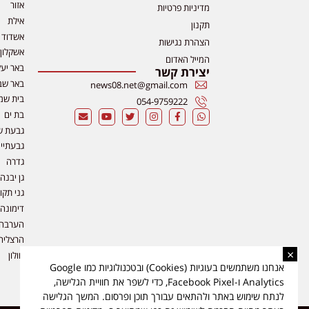
אזור
מדיניות פרטיות
אילת
תקנון
אשדוד
הצהרת נגישות
אשקלון
המייל האדום
באר יע
יצירת קשר
באר שב
news08.net@gmail.com
בית שמ
054-9759222
בת ים
גבעת ש
גבעתיי
גדרה
גן יבנה
גני תקו
דימונה
הערבה
הרצליה
×
חולון
אנחנו משתמשים בעוגיות (Cookies) ובטכנולוגיות כמו Google
Analytics ו-Facebook Pixel, כדי לשפר את חוויית הגלישה,
לנתח שימוש באתר ולהתאים עבורך תוכן ופרסום. המשך הגלישה