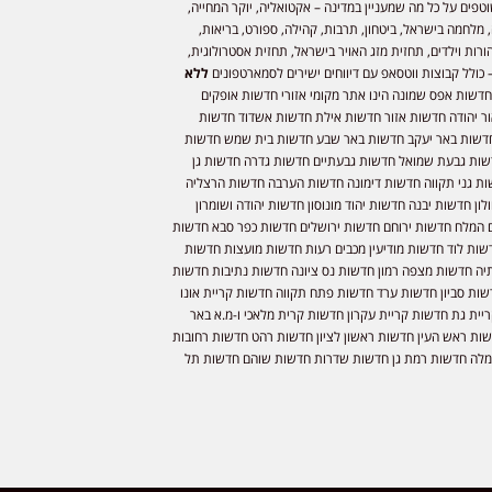
וטפים על כל מה שמעניין במדינה – אקטואליה, יוקר המחייה,
 מלחמה בישראל, ביטחון, תרבות, קהילה, ספורט, בריאות,
ורות וילדים, תחזית מזג האויר בישראל, תחזית אסטרולוגית,
 כולל קבוצות ווטסאפ עם דיווחים ישירים לסמארטפונים
ללא
חדשות אפס שמונה הינו אתר מקומי אזורי חדשות אופקים
ר יהודה חדשות אזור חדשות אילת חדשות אשדוד חדשות
דשות באר יעקב חדשות באר שבע חדשות בית שמש חדשות
שות גבעת שמואל חדשות גבעתיים חדשות גדרה חדשות גן
ות גני תקווה חדשות דימונה חדשות הערבה חדשות הרצליה
ון חדשות יבנה חדשות יהוד מונוסון חדשות יהודה ושומרון
 המלח חדשות ירוחם חדשות ירושלים חדשות כפר סבא חדשות
שות לוד חדשות מודיעין מכבים רעות חדשות מועצות חדשות
יה חדשות מצפה רמון חדשות נס ציונה חדשות נתיבות חדשות
שות סביון חדשות ערד חדשות פתח תקווה חדשות קריית אונו
יית גת חדשות קריית עקרון חדשות קרית מלאכי ו-מ.א באר
שות ראש העין חדשות ראשון לציון חדשות רהט חדשות רחובות
לה חדשות רמת גן חדשות שדרות חדשות שוהם חדשות תל