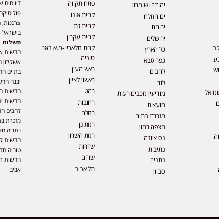
דיווחים ש
פתח תקווה
יהודה ושומרון
פוליטיקה,
קריית אונו
ים המלח
צרכנות, ה
קריית גת
ירוחם
בישראל –
קריית עקרון
ירושלים
תשלום
. 
קב
קרית מלאכי ו-מ.א באר
כל הארץ
חדשות או
טוביה
ע
כפר סבא
אשקלון ח
ראש העין
ש
להבים
בת ים חד
ראשון לציון
יבנה חדש
לוד
רהט
חדשות חול
מואל
מודיעין מכבים רעות
חדשות ים
רחובות
ם
מועצות
להבים חד
רמלה
מזכרת בתיה
מזכרת בת
רמת גן
מצפה רמון
נתניה חד
רמת השרון
וה
נס ציונה
חדשות קר
שדרות
נתיבות
טוביה חד
שוהם
חדשות רמ
נתניה
תל אביב
אביב
סביון