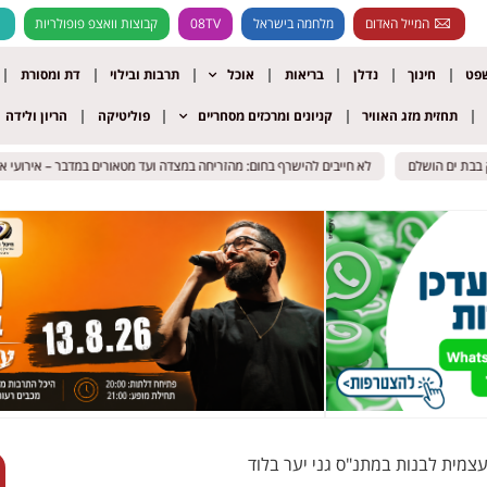
המייל האדום
מלחמה בישראל
08TV
קבוצות וואצפ פופולריות
שפט
חינוך
נדלן
בריאות
אוכל
תרבות ובילוי
דת ומסורת
תחזית מזג האוויר
קניונים ומרכזים מסחריים
פוליטיקה
הריון ולידה
לא חייבים להישרף בחום: מהזריחה במצדה ועד מטאורים במדבר – אירועי אוגוס
לא חייבים להישרף בחום: מהזריחה במצדה ועד מטאורים במדבר – אירועי אוגוס
עצמית לבנות במתנ"ס גני יער בלוד