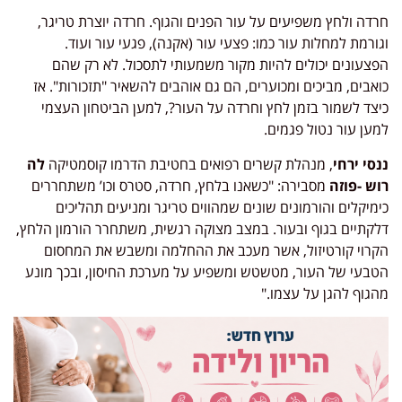
חרדה ולחץ משפיעים על עור הפנים והגוף. חרדה יוצרת טריגר,
וגורמת למחלות עור כמו: פצעי עור (אקנה), פגעי עור ועוד.
הפצעונים יכולים להיות מקור משמעותי לתסכול. לא רק שהם
כואבים, מביכים ומכוערים, הם גם אוהבים להשאיר "תזכורות". אז
כיצד לשמור בזמן לחץ וחרדה על העור?, למען הביטחון העצמי
למען עור נטול פגמים.
ננסי ירחי
, מנהלת קשרים רפואים בחטיבת הדרמו קוסמטיקה
לה
רוש -פוזה
מסבירה: "כשאנו בלחץ, חרדה, סטרס וכו’ משתחררים
כימיקלים והורמונים שונים שמהווים טריגר ומניעים תהליכים
דלקתיים בגוף ובעור. במצב מצוקה רגשית, משתחרר הורמון הלחץ,
הקרוי קורטיזול, אשר מעכב את ההחלמה ומשבש את המחסום
הטבעי של העור, מטשטש ומשפיע על מערכת החיסון, ובכך מונע
מהגוף להגן על עצמו."