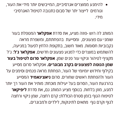
להימנע ממוצרים אגרסיביים, המייבשים יותר מידי את העור,
וגורמים לייצור יתר של סבום כתגובה לטיפול האגרסיבי
מידי.
המותג לה רוש -פוזה מציע, את סדרת
אפקלאר
המטפלת בעור
שומני עם פצעונים, ומסייעת בהפחתתם, ומשפרת מראה
נקבוביות חסומות.
מאוד חשוב, בתקופת הלחץ לפעול במניעה,
להשתמש במוצרים כדי למנוע פצעונים חדשים.
אפקלאר ג'ל
: ג'ל
מקציף לטיהור וניקוי עור פנים שמן.
אפקלאר סרום לטיפול בעור
שמן הנוטה לפצעונים בקרב מבוגרים.
אפקלאר סרום מסייע
בקילוף וחידוש יומיומי של העור, הפחתת מראה פגמים וסימנים על
העור ולהפחתת ראשים שחורים. סרום
ניאצינאמיד
המסייע
בהרגעת העור, הסרום בעל יעילות מוכחת: מותיר את העור רך יותר
למגע, מוזן בלחות. בנוסף מציע המותג גם
,
את סדרת
ליפיקאר
לטיפוח הגוף בזמן סטרס הכוללת
:
קרם רחצה, שמן ניקוי ורחצה
לגוף וקרם גוף מתאים לתינוקות, לילדים ולמבוגרים
.