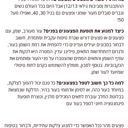
ההתבגרות (סביבות גילאי 12/13) אבל היום בכל העולם נשים
וגברים סובלים מעור שומני ופצעים גם בגיל 30, 40, ואפילו מעל
50!
כיצד למנוע את תופעת הפצעונים בפנים?
עור מעורב, שמן, עם
פצעונים או פצעים דורש שגרת טיפוח עקבית ומתמדת. חשוב
לבחור בסבונים יעילים ועדינים כדי להפחית את רמת השומן בעור,
ולגרום להתחדשות התאים, פילינג עדין. המטרה היא לנקות את
עודף השומן והתאים המתים שהצטברו על פני העור וסותמים את
הנקבוביות. בנוסף לסבון, מומלץ להשתמש בקרם לחות טיפולי
שמיועד לעור שמן.
למה כל כך חשוב לטפל בפצעונים?
כל פגם יכול להפוך לצלקת,
במיוחד בעור כהה, או לסימן אדמומי בעור בהיר. הדלקת שנמצאת
בבלוטת החלב עוברת לתאים המכילים מלנין, ונוצרת תופעת
פיגמנטציה חיוני לטפל בעור עם
פצעים מהר ככל האפשר כדי למנוע צלקות עתידיות, ולבחור בטיפוח