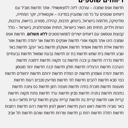
חדשות אפס שמונה – עורכת: ליזה ללוצאשווילי. אתר חדשות מוביל עם
דיווחים שוטפים על כל מה שמעניין במדינה – אקטואליה, יוקר המחייה,
פוליטיקה, מלחמה בישראל, ביטחון, תרבות, קהילה, ספורט, בריאות, צרכנות,
הורות וילדים, תחזית מזג האויר בישראל, תחזית אסטרולוגית, בישראל – כולל
קבוצות ווטסאפ עם דיווחים ישירים לסמארטפונים
ללא תשלום
. חדשות אפס
שמונה הינו אתר מקומי אזורי חדשות אופקים חדשות אור יהודה חדשות אזור
חדשות אילת חדשות אשדוד חדשות אשקלון חדשות באר יעקב חדשות באר
שבע חדשות בית שמש חדשות בת ים חדשות גבעת שמואל חדשות גבעתיים
חדשות גדרה חדשות גן יבנה חדשות גני תקווה חדשות דימונה חדשות
הערבה חדשות הרצליה חדשות חולון חדשות יבנה חדשות יהוד מונוסון
חדשות יהודה ושומרון חדשות ים המלח חדשות ירוחם חדשות ירושלים חדשות
כפר סבא חדשות להבים חדשות לוד חדשות מודיעין מכבים רעות חדשות
מועצות חדשות מזכרת בתיה חדשות מצפה רמון חדשות נס ציונה חדשות
נתיבות חדשות נתניה חדשות סביון חדשות ערד חדשות פתח תקווה חדשות
קריית אונו חדשות קריית גת חדשות קריית עקרון חדשות קרית מלאכי ו-מ.א
באר טוביה חדשות ראש העין חדשות ראשון לציון חדשות רהט חדשות רחובות
חדשות רמלה חדשות רמת גן חדשות שדרות חדשות שוהם חדשות תל אביב