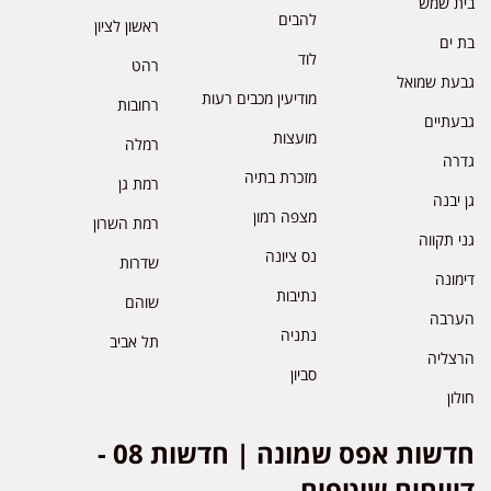
בית שמש
להבים
ראשון לציון
בת ים
לוד
רהט
גבעת שמואל
מודיעין מכבים רעות
רחובות
גבעתיים
מועצות
רמלה
גדרה
מזכרת בתיה
רמת גן
גן יבנה
מצפה רמון
רמת השרון
גני תקווה
נס ציונה
שדרות
דימונה
נתיבות
שוהם
הערבה
נתניה
תל אביב
הרצליה
סביון
חולון
חדשות אפס שמונה | חדשות 08 -
דיווחים שוטפים