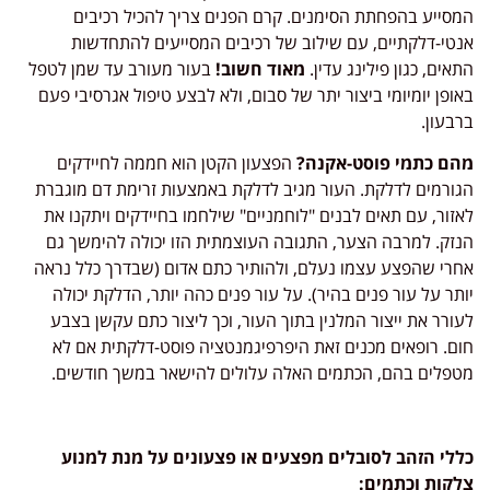
המסייע בהפחתת הסימנים. קרם הפנים צריך להכיל רכיבים
אנטי-דלקתיים, עם שילוב של רכיבים המסייעים להתחדשות
התאים, כגון פילינג עדין.
מאוד חשוב!
בעור מעורב עד שמן לטפל
באופן יומיומי ביצור יתר של סבום, ולא לבצע טיפול אגרסיבי פעם
ברבעון.
מהם כתמי פוסט-אקנה?
הפצעון הקטן הוא חממה לחיידקים
הגורמים לדלקת. העור מגיב לדלקת באמצעות זרימת דם מוגברת
לאזור, עם תאים לבנים "לוחמניים" שילחמו בחיידקים ויתקנו את
הנזק. למרבה הצער, התגובה העוצמתית הזו יכולה להימשך גם
אחרי שהפצע עצמו נעלם, ולהותיר כתם אדום (שבדרך כלל נראה
יותר על עור פנים בהיר). על עור פנים כהה יותר, הדלקת יכולה
לעורר את ייצור המלנין בתוך העור, וכך ליצור כתם עקשן בצבע
חום. רופאים מכנים זאת היפרפיגמנטציה פוסט-דלקתית אם לא
מטפלים בהם, הכתמים האלה עלולים להישאר במשך חודשים.
כללי הזהב לסובלים מפצעים או פצעונים על מנת למנוע
צלקות וכתמים: