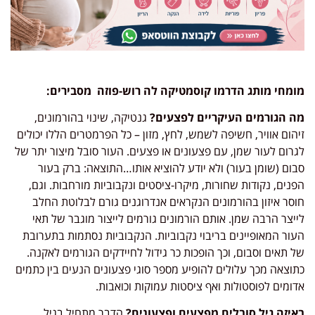
מומחי מותג הדרמו קוסמטיקה לה רוש-פוזה מסבירים:
מה הגורמים העיקריים לפצעים?
גנטיקה, שינוי בהורמונים,
זיהום אוויר, חשיפה לשמש, לחץ, מזון – כל הפרמטרים הללו יכולים
לגרום לעור שמן, עם פצעונים או פצעים. העור סובל מיצור יתר של
סבום (שומן בעור) ולא יודע להוציא אותו…התוצאה: ברק בעור
הפנים, נקודות שחורות, מיקרו-ציסטים ונקבוביות מורחבות. וגם,
חוסר איזון בהורמונים הנקראים אנדרוגנים גורם לבלוטת החלב
לייצר הרבה שמן. אותם הורמונים גורמים לייצור מוגבר של תאי
העור המאופיינים בריבוי נקבוביות. הנקבוביות נסתמות בתערובת
של תאים וסבום, וכך הופכות כר גידול לחיידקים הגורמים לאקנה.
כתוצאה מכך עלולים להופיע מספר סוגי פצעונים הנעים בין כתמים
אדומים לפוסטולות ואף ציסטות עמוקות וכואבות.
באיזה גיל סובלים מפצעים ופצעונים?
הדבר מתחיל בגיל