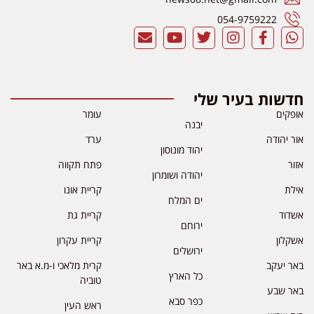
054-9759222
חדשות בעיר שלי
אופקים
עומר
יבנה
אור יהודה
ערד
יהוד מונוסון
אזור
פתח תקווה
יהודה ושומרון
אילת
קריית אונו
ים המלח
אשדוד
קריית גת
ירוחם
אשקלון
קריית עקרון
ירושלים
באר יעקב
קרית מלאכי ו-מ.א באר
כל הארץ
טוביה
באר שבע
כפר סבא
ראש העין