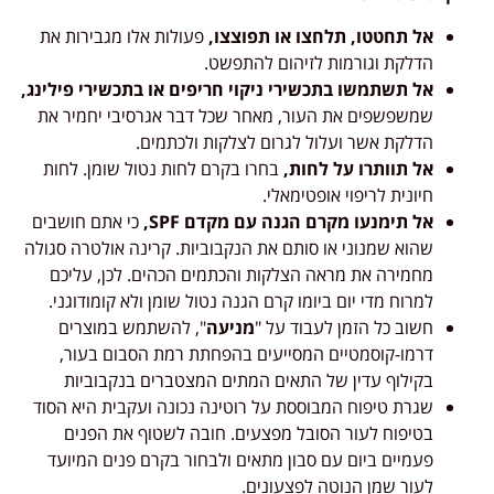
אל תחטטו, תלחצו או תפוצצו,
פעולות אלו מגבירות את
הדלקת וגורמות לזיהום להתפשט.
אל תשתמשו בתכשירי ניקוי חריפים או בתכשירי פילינג,
שמשפשפים את העור, מאחר שכל דבר אגרסיבי יחמיר את
הדלקת אשר ועלול לגרום לצלקות ולכתמים.
אל תוותרו על לחות,
בחרו בקרם לחות נטול שומן. לחות
חיונית לריפוי אופטימאלי.
אל תימנעו מקרם הגנה עם מקדם SPF,
כי אתם חושבים
שהוא שמנוני או סותם את הנקבוביות. קרינה אולטרה סגולה
מחמירה את מראה הצלקות והכתמים הכהים. לכן, עליכם
למרוח מדי יום ביומו קרם הגנה נטול שומן ולא קומודוגני.
חשוב כל הזמן לעבוד על "
מניעה
", להשתמש במוצרים
דרמו-קוסמטיים המסייעים בהפחתת רמת הסבום בעור,
בקילוף עדין של התאים המתים המצטברים בנקבוביות
שגרת טיפוח המבוססת על רוטינה נכונה ועקבית היא הסוד
בטיפוח לעור הסובל מפצעים. חובה לשטוף את הפנים
פעמיים ביום עם סבון מתאים ולבחור בקרם פנים המיועד
לעור שמן הנוטה לפצעונים.