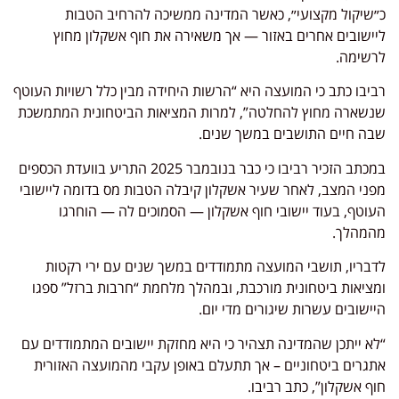
כ״שיקול מקצועי״, כאשר המדינה ממשיכה להרחיב הטבות
ליישובים אחרים באזור — אך משאירה את חוף אשקלון מחוץ
לרשימה.
רביבו כתב כי המועצה היא “הרשות היחידה מבין כלל רשויות העוטף
שנשארה מחוץ להחלטה”, למרות המציאות הביטחונית המתמשכת
שבה חיים התושבים במשך שנים.
במכתב הזכיר רביבו כי כבר בנובמבר 2025 התריע בוועדת הכספים
מפני המצב, לאחר שעיר אשקלון קיבלה הטבות מס בדומה ליישובי
העוטף, בעוד יישובי חוף אשקלון — הסמוכים לה — הוחרגו
מהמהלך.
לדבריו, תושבי המועצה מתמודדים במשך שנים עם ירי רקטות
ומציאות ביטחונית מורכבת, ובמהלך מלחמת “חרבות ברזל” ספגו
היישובים עשרות שיגורים מדי יום.
“לא ייתכן שהמדינה תצהיר כי היא מחזקת יישובים המתמודדים עם
אתגרים ביטחוניים – אך תתעלם באופן עקבי מהמועצה האזורית
חוף אשקלון”, כתב רביבו.