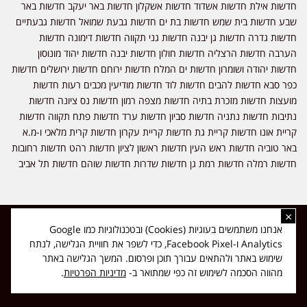
חדשות אילת חדשות אשדוד חדשות אשקלון חדשות באר יעקב חדשות באר
שבע חדשות בית שמש חדשות בת ים חדשות גבעת שמואל חדשות גבעתיים
חדשות גדרה חדשות גן יבנה חדשות גני תקווה חדשות דימונה חדשות
הערבה חדשות הרצליה חדשות חולון חדשות יבנה חדשות יהוד מונוסון
חדשות יהודה ושומרון חדשות ים המלח חדשות ירוחם חדשות ירושלים חדשות
כפר סבא חדשות להבים חדשות לוד חדשות מודיעין מכבים רעות חדשות
מועצות חדשות מזכרת בתיה חדשות מצפה רמון חדשות נס ציונה חדשות
נתיבות חדשות נתניה חדשות סביון חדשות ערד חדשות פתח תקווה חדשות
קריית אונו חדשות קריית גת חדשות קריית עקרון חדשות קרית מלאכי ו-מ.א
באר טוביה חדשות ראש העין חדשות ראשון לציון חדשות רהט חדשות רחובות
חדשות רמלה חדשות רמת גן חדשות שדרות חדשות שוהם חדשות תל אביב
×
כל הזכויות שמורות ל-ליזה ללוצאשווילי - חדשות אפס שמונה - דיווחים בזמן
אנחנו משתמשים בעוגיות (Cookies) ובטכנולוגיות כמו Google
אמת, נוסד בשנת 2019 | טל' לפרסומים 054-9759222 מייל מערכת
Analytics ו-Facebook Pixel, כדי לשפר את חוויית הגלישה, לנתח
news08.net@gmail.com
שימוש באתר ולהתאים עבורך תוכן ופרסום. המשך הגלישה באתר
❤
Made with
by
DIGITA
מהווה הסכמה לשימוש זה כפי שמתואר ב-
מדיניות הפרטיות
.