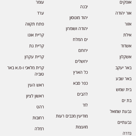
אופקים
עומר
יבנה
אור יהודה
ערד
יהוד מונוסון
אזור
פתח תקווה
יהודה ושומרון
אילת
קריית אונו
ים המלח
אשדוד
קריית גת
ירוחם
אשקלון
קריית עקרון
ירושלים
באר יעקב
קרית מלאכי ו-מ.א באר
כל הארץ
טוביה
באר שבע
כפר סבא
ראש העין
בית שמש
להבים
ראשון לציון
בת ים
לוד
רהט
גבעת שמואל
מודיעין מכבים רעות
רחובות
גבעתיים
מועצות
רמלה
גדרה