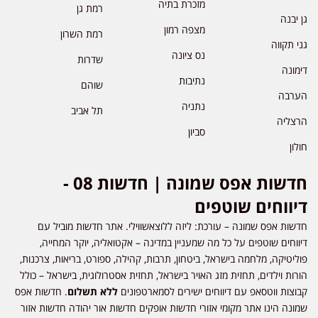
מזכרת בתיה
רמת גן
גן יבנה
מצפה רמון
רמת השרון
גני תקווה
נס ציונה
שדרות
דימונה
נתיבות
שוהם
הערבה
נתניה
תל אביב
הרצליה
סביון
חולון
חדשות אפס שמונה | חדשות 08 -
דיווחים שוטפים
חדשות אפס שמונה – עורכת: ליזה ללוצאשווילי. אתר חדשות מוביל עם
דיווחים שוטפים על כל מה שמעניין במדינה – אקטואליה, יוקר המחייה,
פוליטיקה, מלחמה בישראל, ביטחון, תרבות, קהילה, ספורט, בריאות, צרכנות,
הורות וילדים, תחזית מזג האויר בישראל, תחזית אסטרולוגית, בישראל – כולל
קבוצות ווטסאפ עם דיווחים ישירים לסמארטפונים
ללא תשלום
. חדשות אפס
שמונה הינו אתר מקומי אזורי חדשות אופקים חדשות אור יהודה חדשות אזור