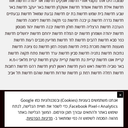
שמונה הינו אתר מקומי אזורי חדשות אופקים חדשות אור יהודה חדשות אזור
חדשות אילת חדשות אשדוד חדשות אשקלון חדשות באר יעקב חדשות באר
שבע חדשות בית שמש חדשות בת ים חדשות גבעת שמואל חדשות גבעתיים
חדשות גדרה חדשות גן יבנה חדשות גני תקווה חדשות דימונה חדשות
הערבה חדשות הרצליה חדשות חולון חדשות יבנה חדשות יהוד מונוסון
חדשות יהודה ושומרון חדשות ים המלח חדשות ירוחם חדשות ירושלים חדשות
כפר סבא חדשות להבים חדשות לוד חדשות מודיעין מכבים רעות חדשות
מועצות חדשות מזכרת בתיה חדשות מצפה רמון חדשות נס ציונה חדשות
נתיבות חדשות נתניה חדשות סביון חדשות ערד חדשות פתח תקווה חדשות
קריית אונו חדשות קריית גת חדשות קריית עקרון חדשות קרית מלאכי ו-מ.א
באר טוביה חדשות ראש העין חדשות ראשון לציון חדשות רהט חדשות רחובות
חדשות רמלה חדשות רמת גן חדשות שדרות חדשות שוהם חדשות תל אביב
×
כל הזכויות שמורות ל-ליזה ללוצאשווילי - חדשות אפס שמונה - דיווחים בזמן
אנחנו משתמשים בעוגיות (Cookies) ובטכנולוגיות כמו Google
אמת, נוסד בשנת 2019 | טל' לפרסומים 054-9759222 מייל מערכת
Analytics ו-Facebook Pixel, כדי לשפר את חוויית הגלישה, לנתח
news08.net@gmail.com
שימוש באתר ולהתאים עבורך תוכן ופרסום. המשך הגלישה באתר
❤
Made with
by
DIGITA
מהווה הסכמה לשימוש זה כפי שמתואר ב-
מדיניות הפרטיות
.