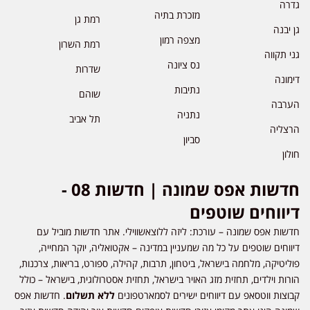
גדרה
מזכרת בתיה
רמת גן
גן יבנה
מצפה רמון
רמת השרון
גני תקווה
נס ציונה
שדרות
דימונה
נתיבות
שוהם
הערבה
נתניה
תל אביב
הרצליה
סביון
חולון
חדשות אפס שמונה | חדשות 08 -
דיווחים שוטפים
חדשות אפס שמונה – עורכת: ליזה ללוצאשווילי. אתר חדשות מוביל עם
דיווחים שוטפים על כל מה שמעניין במדינה – אקטואליה, יוקר המחייה,
פוליטיקה, מלחמה בישראל, ביטחון, תרבות, קהילה, ספורט, בריאות, צרכנות,
הורות וילדים, תחזית מזג האויר בישראל, תחזית אסטרולוגית, בישראל – כולל
קבוצות ווטסאפ עם דיווחים ישירים לסמארטפונים
ללא תשלום
. חדשות אפס