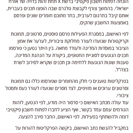
הונחה לפתוח חשבון פיקטיבי ברשת X תחת זהות בדויה של אזרח
ישראלי. בהמשך צורף לקבוצת טלגרם שבה הופצו תכנים בעברית,
אותם קיבל בתרגום לערבית, בחר מתוכם חומרים שונים ופרסם
באמצעות החשבון שהקים.
לפי האישום, במסגרת הפעילות פרסם פוסטים, סרטונים, תמונות
וקריקטורות שנועדו לעורר מחלוקת ציבורית, לערער את אמון
הציבור במוסדות המדינה ולעודד מחאה. בין היתר נטען כי פורסמו
תכנים הנוגעים לסוגיית החטופים, ביקורת על הנהגת המדינה,
טענות שונות הנוגעות ללחימה וכן תכנים שקראו לסירוב לשרת
בצה"ל.
בפרקליטות טוענים כי חלק מהחומרים שפורסמו כללו גם תמונות
וסרטונים ערוכים או מזויפים, לצד מסרים שנועדו לעורר כעס ותסכול
ציבורי.
עוד עולה מכתב האישום כי סרסור היה מודע, לפי הנטען, לזהות
הגורמים עמם עמד בקשר, ואף הציע לחברו לפתוח חשבון פיקטיבי
דומה ולהשתתף בפעילות. לפי האישום, החבר סירב להצעה.
במקביל להגשת כתב האישום, ביקשה הפרקליטות להורות על