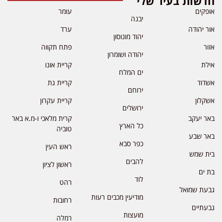
חדשות בעיר שלי
אופקים
עומר
יבנה
אור יהודה
ערד
יהוד מונוסון
אזור
פתח תקווה
יהודה ושומרון
אילת
קריית אונו
ים המלח
אשדוד
קריית גת
ירוחם
אשקלון
קריית עקרון
ירושלים
באר יעקב
קרית מלאכי ו-מ.א באר
כל הארץ
טוביה
באר שבע
כפר סבא
ראש העין
בית שמש
להבים
ראשון לציון
בת ים
לוד
רהט
גבעת שמואל
מודיעין מכבים רעות
רחובות
גבעתיים
מועצות
רמלה