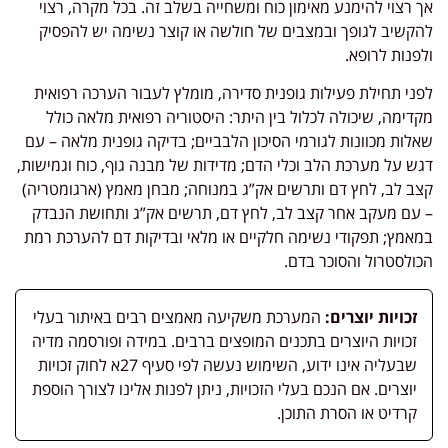
אך רצוי להימנע מאימון כוח ומשחייה בשלב זה. בכל מקרה, רצוי
להקשיב לגופך ובמצבים של חולשה או קוצר נשימה יש להפסיק
ולפנות לרופא.
לפני תחילת פעילות גופנית סדירה, מומלץ לעבור הערכה רפואית
מקדימה, שיכולה לכלול בין היתר: היסטוריה רפואית מלאה כולל
שאלות מכוונות לגורמי הסיכון הלבביים; בדיקה גופנית מלאה – עם
דגש על מערכת הלב וכלי הדם; מדידות של מבנה גוף, כוח וגמישות,
קצב לב, לחץ דם ותרשים אק”ג במנוחה; מבחן מאמץ (ארגומטריה)
– עם מעקב אחר קצב לב, לחץ דם, תרשים אק”ג ותחושת הנבדק
במאמץ; תפקודי נשימה חלקיים או מלאי ובדיקות דם להערכת רמת
הכולסטרול והסוכר בדם.
זכויות יוצרים:
המערכת משקיעה מאמצים רבים באיתור בעלי
זכויות היוצרים בתכנים המופצים ברבים. במידה ופורסמה מדיה
שבעליה אינו ידוע, השימוש נעשה לפי סעיף 27א לחוק זכויות
יוצרים. אם הנכם בעלי הזכויות, ניתן לפנות אלינו לצורך הוספת
קרדיט או הסרת התוכן.