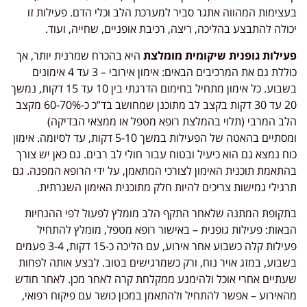
בעצימות המהווה אתגר סביר למערכת הלב וכלי הדם. פעילות זו
יכולה להתבצע בהליכה, ריצה, רכיבת אופניים, שחייה, ועוד.
פעילות גופנית שיקומית מומלצת
היא בהכרח שמרנית יותר, אך
כוללת גם את המרכיבים הבאים: אימון אירובי – 3 עד 4 אימונים
בשבוע. כל אימון מתחיל בחימום הדרגתי בין 10 עד 15 דקות, נמשך
20 עד 30 דקות בקצב לב מתוכנן שמחושב בד”כ כ-60-70% מקצב
הלב המרבי (תלוי בהמלצת רופא מטפל או ממצאי הבדיקה)
ומסתיים בהאטה של הפעילות במשך 5-10 דקות, עד לסיומה. אימון
כוח נמצא גם הוא כיעיל ובטוח עבור חולי לב רבים. גם כאן יש צורך
בהתאמת תוכנית האימון לצורכי המתאמן, על ידי הרופא המפנה. גם
תרגילי גמישות צריכים להיות חלק מתוכנית האימון השגרתית.
בתקופת המתנה שלאחר התקף הלב מומלץ לפעול לפי ההנחיות
הבאות: פעילות גופנית – באישור רופא מטפל, מומלץ להתחיל
פעילות קלה כשבוע אחר אירוע, עם הליכה כ-15 דקות, 3-4 פעמים
בשבוע, במזג אויר נוח, ורק כשמרגישים בטוב. לבצע אותה לפחות
שעתיים אחרי אוכל ולהימנע ממקלחת קרה לאחר מכן. לאחר חודש
מהאירוע – אפשר להתחיל ולהתאמן במכון כושר עם פיקוח רפואי,