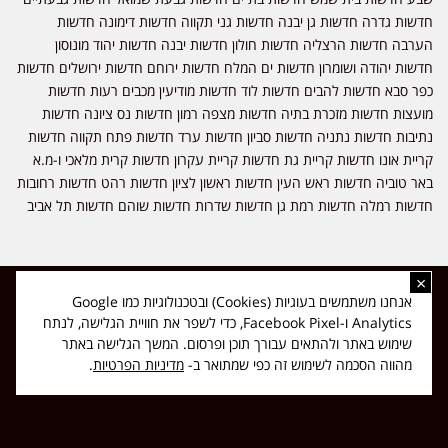
חדשות גדרה חדשות גן יבנה חדשות גני תקווה חדשות דימונה חדשות
הערבה חדשות הרצליה חדשות חולון חדשות יבנה חדשות יהוד מונוסון
חדשות יהודה ושומרון חדשות ים המלח חדשות ירוחם חדשות ירושלים חדשות
כפר סבא חדשות להבים חדשות לוד חדשות מודיעין מכבים רעות חדשות
מועצות חדשות מזכרת בתיה חדשות מצפה רמון חדשות נס ציונה חדשות
נתיבות חדשות נתניה חדשות סביון חדשות ערד חדשות פתח תקווה חדשות
קריית אונו חדשות קריית גת חדשות קריית עקרון חדשות קרית מלאכי ו-מ.א
באר טוביה חדשות ראש העין חדשות ראשון לציון חדשות רהט חדשות רחובות
חדשות רמלה חדשות רמת גן חדשות שדרות חדשות שוהם חדשות תל אביב
×
כל הזכויות שמורות ל-ליזה ללוצאשווילי - חדשות אפס שמונה - דיווחים בזמן
אנחנו משתמשים בעוגיות (Cookies) ובטכנולוגיות כמו Google
אמת, נוסד בשנת 2019 | טל' לפרסומים 054-9759222 מייל מערכת
Analytics ו-Facebook Pixel, כדי לשפר את חוויית הגלישה, לנתח
news08.net@gmail.com
שימוש באתר ולהתאים עבורך תוכן ופרסום. המשך הגלישה באתר
❤
Made with
by
DIGITA
מהווה הסכמה לשימוש זה כפי שמתואר ב-
מדיניות הפרטיות
.