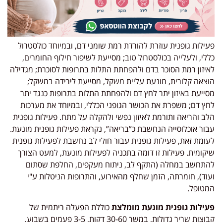
פעילות גופנית עוזרת להורדת רמת שומני דם, ובמיוחד כולסטרול
כללי, ולעלייה בכולסטרול טוב; מסייעת לשיפור חילוף החומרים,
לאיזון רמת הסוכר בדם ולהפחתת התלות בתרופות לסוכרת; מגדילה
הוצאה קלורית, מונעת עליית משקל, מסייעת לירידה במשקל;
מסייעת באיזון יתר לחץ דם ולהפחתת התלות בתרופות כנגד יתר
לחץ דם; משפרת את הכושר הגופני הכללי, ובמיוחד את מערכות
הלב והריאה ותורמת לאיזון נפשי ולהקלה על מתח. פעילות גופנית
עבור אוכלוסייה הנחשבת כ”בריאה”, נקראת פעילות גופנית מונעת.
לעומת זאת, פעילות גופנית עבור חולי לב נחשבת לפעילות גופנית
שיקומית. פעילות זו דומה בתכניה לפעילות מונעת, למעט הצורך
להתחשב במחלה (התקף לב, ניתוח מעקפים, החלפת שסתום
ועוד), חומרתה, הזמן שחלף מהאירוע, והתרופות הניטלות ע"י
המטופל.
פעילות גופנית מונעת מומלצת
כוללת הפעלה ריתמית של
קבוצות שריר גדולות, במשך 30-60 דקות, 3-5 פעמים בשבוע,