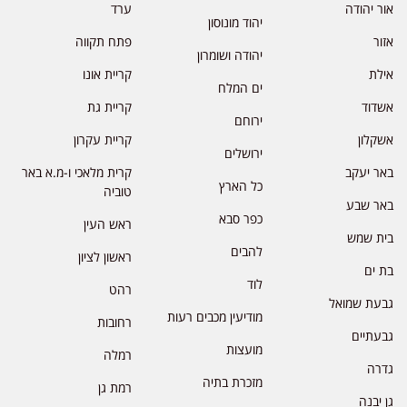
אור יהודה
ערד
יהוד מונוסון
אזור
פתח תקווה
יהודה ושומרון
אילת
קריית אונו
ים המלח
אשדוד
קריית גת
ירוחם
אשקלון
קריית עקרון
ירושלים
באר יעקב
קרית מלאכי ו-מ.א באר
כל הארץ
טוביה
באר שבע
כפר סבא
ראש העין
בית שמש
להבים
ראשון לציון
בת ים
לוד
רהט
גבעת שמואל
מודיעין מכבים רעות
רחובות
גבעתיים
מועצות
רמלה
גדרה
מזכרת בתיה
רמת גן
גן יבנה