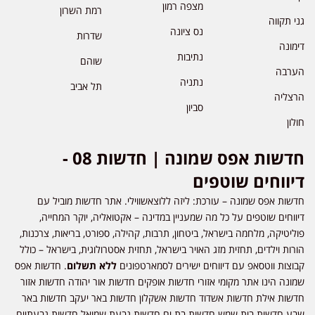
מצפה רמון
רמת השרון
גני תקווה
נס ציונה
שדרות
דימונה
נתיבות
שוהם
הערבה
נתניה
תל אביב
הרצליה
סביון
חולון
חדשות אפס שמונה | חדשות 08 -
דיווחים שוטפים
חדשות אפס שמונה – עורכת: ליזה ללוצאשווילי. אתר חדשות מוביל עם
דיווחים שוטפים על כל מה שמעניין במדינה – אקטואליה, יוקר המחייה,
פוליטיקה, מלחמה בישראל, ביטחון, תרבות, קהילה, ספורט, בריאות, צרכנות,
הורות וילדים, תחזית מזג האויר בישראל, תחזית אסטרולוגית, בישראל – כולל
קבוצות ווטסאפ עם דיווחים ישירים לסמארטפונים
ללא תשלום
. חדשות אפס
שמונה הינו אתר מקומי אזורי חדשות אופקים חדשות אור יהודה חדשות אזור
חדשות אילת חדשות אשדוד חדשות אשקלון חדשות באר יעקב חדשות באר
שבע חדשות בית שמש חדשות בת ים חדשות גבעת שמואל חדשות גבעתיים