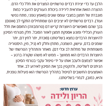
הלב) עד כדי יצירת רבדים טרשתיים המצרים את חלל כלי הדם.
ההצרה הזאת אחראית לירידה ביכולת העורקים להעביר כמות
מוגברת של חמצן במצבי עומס שונים (מאמץ גופני, מתח נפשי
ועוד). רבדים טרשתיים לא יציבים הם שמתחילים התקף לב (אוטם)
בכך שהם מאפשרים היווצרות קריש דם (טרומבוזה) החוסם את חלל
העורק הכלילי ומונע אספקת חמצן לאזור הסובל. חלק מגורמי הסיכון
להיווצרות הרבדים נמצא בשליטתנו (סוכרת, יתר לחץ דם, יתר
שומנים בדם, עישון, השמנה, מתח) וחלק לא (גיל, מין, היסטוריה
משפחתית של מחלות לב וכלי דם). מאחר והתהליך הטרשתי של
היווצרות הרבדים הוא ממושך – ממש לא משהו שקורה ברגע –
אפשר לצמצם ולעכב אותו על ידי טיפול עקבי בגורמי הסיכון
הניתנים לשליטה, ולהקטין בכך את הסיכון לאירוע לב. אחד
האמצעים החשובים לטיפול בתהליך הטרשתי הוא פעילות גופנית.
והיא, כמובן, לגמרי בשליטתנו.