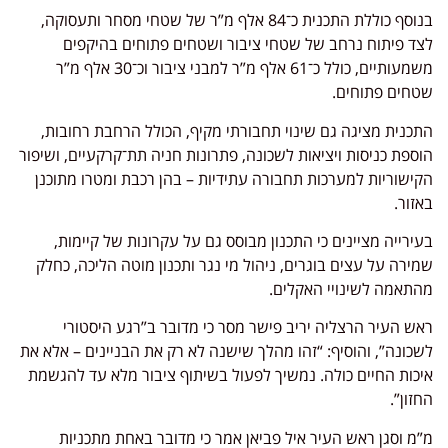
בנוסף כוללת התכנית כ־84 אלף מ”ר של שטחי מסחר ותעסוקה,
לצד פיתוח נרחב של שטחי ציבור ושטחים פתוחים בהיקפים
משמעותיים, כולל כ־61 אלף מ”ר למבני ציבור וכ־30 אלף מ”ר
שטחים פתוחים.
התכנית מציגה גם שינוי תחבורתי מקיף, הכולל הרחבת רחובות,
הוספת כניסות ויציאות לשכונה, פתרונות חניה תת־קרקעיים, ושיפור
הקישוריות למערכות תחבורה עתידיות – בהן רכבת ומטרו מתוכנן
באזור.
בעירייה מציינים כי התכנון מבוסס גם על עקרונות של קיימות,
שמירה על עצים בוגרים, ניהול מי נגר ותכנון מוטה הליכה, כחלק
מהתאמה לשינויי האקלים.
ראש העיר הרצליה יריב פישר מסר כי מדובר ב”רגע היסטורי
לשכונה”, והוסיף: “זהו מהלך שישנה לא רק את הבניינים – אלא את
איכות החיים כולה. נמשיך לפעול בשיתוף ציבור מלא עד להגשמת
החזון”.
מ”מ וסגן ראש העיר איל פביאן אמר כי מדובר באחת מתכניות