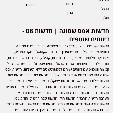
נתניה
תל אביב
הרצליה
סביון
חולון
חדשות אפס שמונה | חדשות 08 -
דיווחים שוטפים
חדשות אפס שמונה – עורכת: ליזה ללוצאשווילי. אתר חדשות מוביל עם
דיווחים שוטפים על כל מה שמעניין במדינה – אקטואליה, יוקר המחייה,
פוליטיקה, מלחמה בישראל, ביטחון, תרבות, קהילה, ספורט, בריאות, צרכנות,
הורות וילדים, תחזית מזג האויר בישראל, תחזית אסטרולוגית, בישראל – כולל
קבוצות ווטסאפ עם דיווחים ישירים לסמארטפונים
ללא תשלום
. חדשות אפס
שמונה הינו אתר מקומי אזורי חדשות אופקים חדשות אור יהודה חדשות אזור
חדשות אילת חדשות אשדוד חדשות אשקלון חדשות באר יעקב חדשות באר
שבע חדשות בית שמש חדשות בת ים חדשות גבעת שמואל חדשות גבעתיים
חדשות גדרה חדשות גן יבנה חדשות גני תקווה חדשות דימונה חדשות
הערבה חדשות הרצליה חדשות חולון חדשות יבנה חדשות יהוד מונוסון
חדשות יהודה ושומרון חדשות ים המלח חדשות ירוחם חדשות ירושלים חדשות
כפר סבא חדשות להבים חדשות לוד חדשות מודיעין מכבים רעות חדשות