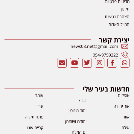
מדיניות פרטיות
תקנון
הצהרת נגישות
המייל האדום
יצירת קשר
news08.net@gmail.com
054-9759222
חדשות בעיר שלי
אופקים
עומר
יבנה
אור יהודה
ערד
יהוד מונוסון
אזור
פתח תקווה
יהודה ושומרון
אילת
קריית אונו
ים המלח