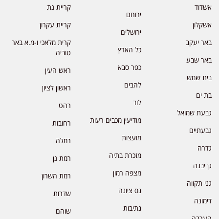
אשדוד
קריית גת
ירוחם
אשקלון
קריית עקרון
ירושלים
באר יעקב
קרית מלאכי ו-מ.א באר
כל הארץ
טוביה
באר שבע
כפר סבא
ראש העין
בית שמש
להבים
ראשון לציון
בת ים
לוד
רהט
גבעת שמואל
מודיעין מכבים רעות
רחובות
גבעתיים
מועצות
רמלה
גדרה
מזכרת בתיה
רמת גן
גן יבנה
מצפה רמון
רמת השרון
גני תקווה
נס ציונה
שדרות
דימונה
נתיבות
שוהם
הערבה