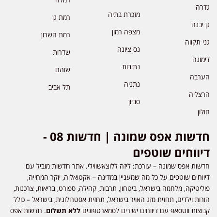
רה
מזכרת בתיה
רמת גן
 יבנה
מצפה רמון
רמת השרון
י תקווה
נס ציונה
שדרות
מונה
נתיבות
שוהם
רבה
נתניה
תל אביב
צליה
סביון
לון
חדשות אפס שמונה | חדשות 08 -
יווחים שוטפים
שות אפס שמונה – עורכת: ליזה ללוצאשווילי. אתר חדשות מוביל עם
ווחים שוטפים על כל מה שמעניין במדינה – אקטואליה, יוקר המחייה,
ליטיקה, מלחמה בישראל, ביטחון, תרבות, קהילה, ספורט, בריאות, צרכנות,
רות וילדים, תחזית מזג האויר בישראל, תחזית אסטרולוגית, בישראל – כולל
וצות ווטסאפ עם דיווחים ישירים לסמארטפונים
ללא תשלום
. חדשות אפס