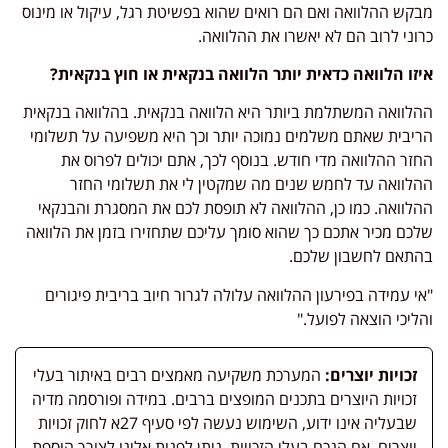
קש ההלוואה ואם הם רואים שהוא בפשיטת רגל, עיקול או מינוס
וני לרוב הם לא יאשרו את ההלוואה.
זו הלוואה כדאית יותר הלוואה בנקאית או חוץ בנקאית?
לוואה המשתלמת ביותר היא הלוואה בנקאית. בהלוואה בנקאית
יבית שאתם משלמים נמוכה יותר וכך היא משפיעה על תשלומי
זר ההלוואה מדי חודש. בנוסף לכך, אתם יכולים לפרוס את
לוואה עד לחמש שנים מה שמקטין לי את תשלומי החזר
לוואה. כמו כן, ההלוואה לא תופסת לכם את המסגרת והבנקאי
כם מכיר אתכם כך שהוא סומך עליכם שתחזירו בזמן את הלוואה
תאם לחשבון שלכם.
י עמידה בפירעון ההלוואה עלולה לגרור חיוב בריבית פיגורים
ליכי הוצאה לפועל."
זכויות יוצרים:
המערכת משקיעה מאמצים רבים באיתור בעלי
זכויות היוצרים בתכנים המופצים ברבים. במידה ופורסמה מדיה
שבעליה אינו ידוע, השימוש נעשה לפי סעיף 27א לחוק זכויות
יוצרים. אם הנכם בעלי הזכויות, ניתן לפנות אלינו לצורך הוספת