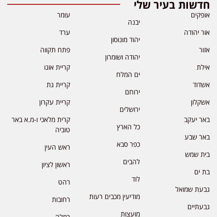
דשות בעיר שלי
פקים
עומר
יבנה
ר יהודה
ערד
יהוד מונוסון
ור
פתח תקווה
יהודה ושומרון
לת
קריית אונו
ים המלח
דוד
קריית גת
ירוחם
קלון
קריית עקרון
ירושלים
ר יעקב
קרית מלאכי ו-מ.א באר
כל הארץ
טוביה
ר שבע
כפר סבא
ראש העין
ת שמש
להבים
ראשון לציון
 ים
לוד
רהט
עת שמואל
מודיעין מכבים רעות
רחובות
עתיים
מועצות
רמלה