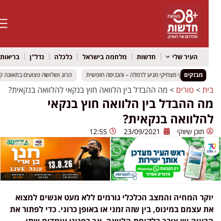
העיר שלי
חדשות
מלחמה בישראל
כלכלה
נדל"ן
בריאות
א
מבזקים
לדים רועיקי מצחיקי מגיע לרמלה – והכניסה חופשית
לדים רועיקי מצחיקי מגיע לרמלה – והכניסה חופשית
הרוג ושלושה פצועים בתאונה קשה בכביש 316 סמוך למיתר: שני כלי רכב ה
הרוג ושלושה פצועים בתאונה קשה בכביש 316 סמוך למיתר: שני כלי רכב ה
ת
>
טורים
>
מה ההבדל בין הלוואה חוץ בנקאי להלוואה בנקאית?
ה ההבדל בין הלוואה חוץ בנקאי
הלוואה בנקאית?
תוכן שיווקי
23/09/2021
12:55
קר המחיה והמצב הכלכלי גורמים ללא מעט אנשים למצוא
 עצמם במינוס, בין שזה זמני או באופן כרוני. כדי לפתור את