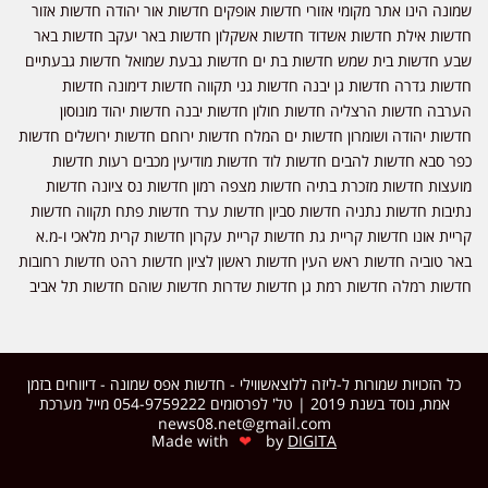
ונה הינו אתר מקומי אזורי חדשות אופקים חדשות אור יהודה חדשות אזור
שות אילת חדשות אשדוד חדשות אשקלון חדשות באר יעקב חדשות באר
ע חדשות בית שמש חדשות בת ים חדשות גבעת שמואל חדשות גבעתיים
שות גדרה חדשות גן יבנה חדשות גני תקווה חדשות דימונה חדשות
רבה חדשות הרצליה חדשות חולון חדשות יבנה חדשות יהוד מונוסון
שות יהודה ושומרון חדשות ים המלח חדשות ירוחם חדשות ירושלים חדשות
ר סבא חדשות להבים חדשות לוד חדשות מודיעין מכבים רעות חדשות
עצות חדשות מזכרת בתיה חדשות מצפה רמון חדשות נס ציונה חדשות
יבות חדשות נתניה חדשות סביון חדשות ערד חדשות פתח תקווה חדשות
יית אונו חדשות קריית גת חדשות קריית עקרון חדשות קרית מלאכי ו-מ.א
ר טוביה חדשות ראש העין חדשות ראשון לציון חדשות רהט חדשות רחובות
שות רמלה חדשות רמת גן חדשות שדרות חדשות שוהם חדשות תל אביב
כל הזכויות שמורות ל-ליזה ללוצאשווילי - חדשות אפס שמונה - דיווחים בזמן
אמת, נוסד בשנת 2019 | טל' לפרסומים 054-9759222 מייל מערכת
news08.net@gmail.com
❤
Made with
by
DIGITA