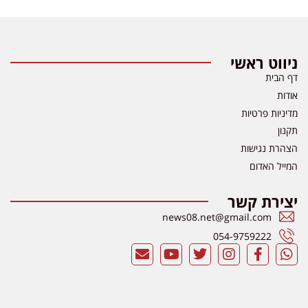
ווט ראשי
 הבית
דות
יניות פרטיות
נון
הרת נגישות
ייל האדום
צירת קשר
news08.net@gmail.com
054-9759222