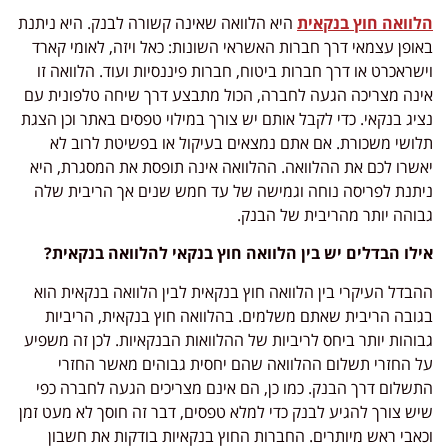
וואה חוץ בנקאית
היא הלוואה שאינה קשורה לבנק. היא ניתנת
ופן עצמאי דרך חברות האשראי השונות: כאל ויזה, לאומי קארד
שראכרט או דרך חברות ביטוח, חברות פיננסיות ועוד. הלוואה זו
נה מצריכה הגעה לחברה, הכול מתבצע דרך שיחה טלפונית עם
יג בנקאי. כדי לקבל אותם יש צורך במילוי טפסים באתר וכן הצגת
ושי משכורת. אם אתם נמצאים בעיקול או בפשיטת לרוב לא
שרו לכם את ההלוואה. ההלוואה אינה תופסת את המסגרת, היא
תנת לפריסה נוחה וגמישה של עד חמש שנים אך הריבית שלה
והה יותר מהריבית של הבנק.
לו הבדלים יש בין הלוואה חוץ בנקאי להלוואה בנקאית?
בדל העיקרי בין הלוואה חוץ בנקאית לבין הלוואה בנקאית הוא
ובה הריבית שאתם משלמים. בהלוואה חוץ בנקאית, הריביות
והות יותר ביחס לריביות של ההלוואות הבנקאיות. לכן זה משפיע
 החזרי תשלום ההלוואה שהם יחסית גבוהים מאשר החזרי
שלום דרך הבנק. כמו כן, הם אינם מצריכים הגעה לחברה כפי
ש צורך להגיע לבנק כדי למלא טפסים, דבר זה חוסך לא מעט זמן
אבי ראש מיותרים. החברות החוץ בנקאיות בודקות את חשבון