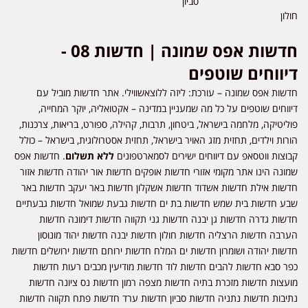
סביון
חולון
חדשות אפס שמונה | חדשות 08 -
דיווחים שוטפים
חדשות אפס שמונה – עורכת: ליזה ללוצאשווילי. אתר חדשות מוביל עם
דיווחים שוטפים על כל מה שמעניין במדינה – אקטואליה, יוקר המחייה,
פוליטיקה, מלחמה בישראל, ביטחון, תרבות, קהילה, ספורט, בריאות, צרכנות,
הורות וילדים, תחזית מזג האויר בישראל, תחזית אסטרולוגית, בישראל – כולל
קבוצות ווטסאפ עם דיווחים ישירים לסמארטפונים
ללא תשלום
. חדשות אפס
שמונה הינו אתר מקומי אזורי חדשות אופקים חדשות אור יהודה חדשות אזור
חדשות אילת חדשות אשדוד חדשות אשקלון חדשות באר יעקב חדשות באר
שבע חדשות בית שמש חדשות בת ים חדשות גבעת שמואל חדשות גבעתיים
חדשות גדרה חדשות גן יבנה חדשות גני תקווה חדשות דימונה חדשות
הערבה חדשות הרצליה חדשות חולון חדשות יבנה חדשות יהוד מונוסון
חדשות יהודה ושומרון חדשות ים המלח חדשות ירוחם חדשות ירושלים חדשות
כפר סבא חדשות להבים חדשות לוד חדשות מודיעין מכבים רעות חדשות
מועצות חדשות מזכרת בתיה חדשות מצפה רמון חדשות נס ציונה חדשות
נתיבות חדשות נתניה חדשות סביון חדשות ערד חדשות פתח תקווה חדשות