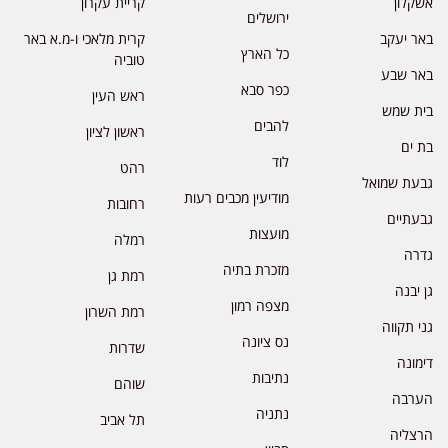
אשקלון
קריית עקרון
ירושלים
באר יעקב
קרית מלאכי ו-מ.א באר
כל הארץ
טוביה
באר שבע
כפר סבא
ראש העין
בית שמש
להבים
ראשון לציון
בת ים
לוד
רהט
גבעת שמואל
מודיעין מכבים רעות
רחובות
גבעתיים
מועצות
רמלה
גדרה
מזכרת בתיה
רמת גן
גן יבנה
מצפה רמון
רמת השרון
גני תקווה
נס ציונה
שדרות
דימונה
נתיבות
שוהם
הערבה
נתניה
תל אביב
הרצליה