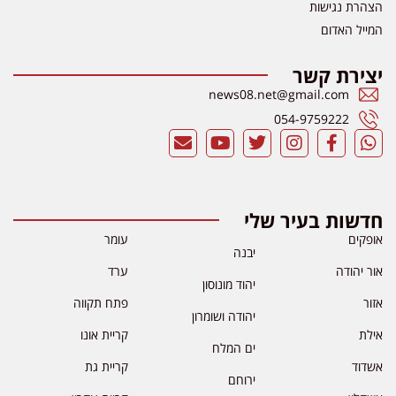
הצהרת נגישות
המייל האדום
יצירת קשר
news08.net@gmail.com
054-9759222
חדשות בעיר שלי
אופקים
עומר
יבנה
אור יהודה
ערד
יהוד מונוסון
אזור
פתח תקווה
יהודה ושומרון
אילת
קריית אונו
ים המלח
אשדוד
קריית גת
ירוחם