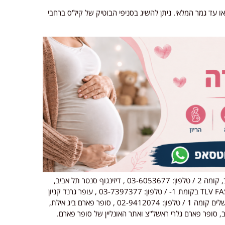
ניתן להשיג בסניפי הבוטיק של קיל'ס ברחבי
קניון רמת אביב תל אביב, קומה 2 / טלפון: 03-6053677 , דיזינגוף סנטר תל אביב,
קומת כניסה / טלפון: 03-5221417 , TLV FASHION MALL בקומת 1- / טלפון: 03-7397377 , עופר גרנד קניון
חיפה קומה 2 / טלפון: 04-8122400 , קניון מלחה ירושלים קומה 1 / טלפון: 02-9412074 , סופר פארם ביג אילת,
, סופר פארם גלרי ראשל"צ ואתר האונליין של סופר פארם.