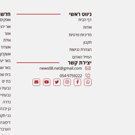
ניווט ראשי
חדשות
דף הבית
אופקים
אור יהו
אודות
אזור
מדיניות פרטיות
אילת
תקנון
אשדוד
הצהרת נגישות
אשקלון
המייל האדום
באר יע
יצירת קשר
באר שב
news08.net@gmail.com
בית שמ
054-9759222
בת ים
גבעת ש
גבעתיי
גדרה
גן יבנה
גני תקו
דימונה
הערבה