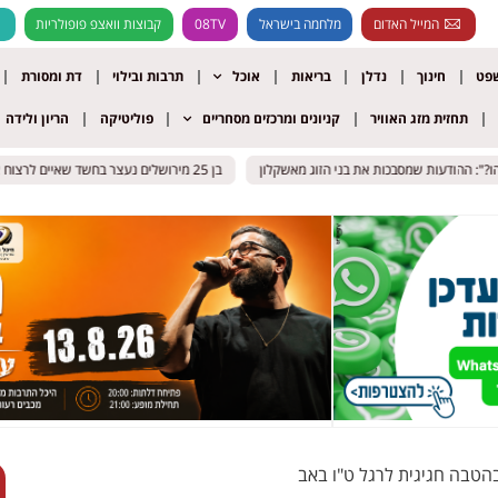
המייל האדום
מלחמה בישראל
08TV
קבוצות וואצפ פופולריות
שפט
חינוך
נדלן
בריאות
אוכל
תרבות ובילוי
דת ומסורת
תחזית מזג האוויר
קניונים ומרכזים מסחריים
פוליטיקה
הריון ולידה
ההודעות שמסבכות את בני הזוג מאשקלון
ההודעות שמסבכות את בני הזוג מאשקלון
בן 25 מירושלים נעצר בחשד שאיים לרצוח את ח"כ צבי סוכות
בן 25 מירושלים נעצר בחשד שאיים לרצוח את ח"כ צבי סוכות