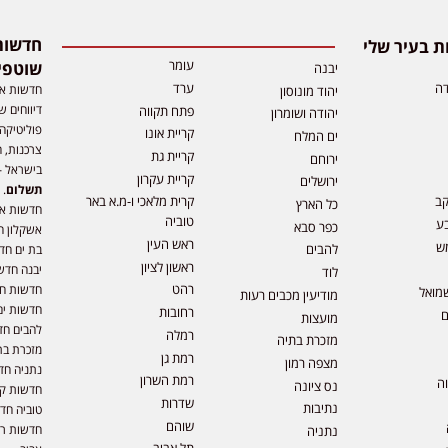
 בעיר שלי
עומר
שוטפי
יבנה
דה
ערד
חדשות אפ
יהוד מונוסון
דיווחים ש
פתח תקווה
יהודה ושומרון
פוליטיקה,
קריית אונו
ים המלח
צרכנות, ה
קריית גת
ירוחם
בישראל –
קריית עקרון
ירושלים
תשלום
. 
קב
קרית מלאכי ו-מ.א באר
כל הארץ
חדשות או
טוביה
ע
כפר סבא
אשקלון ח
ראש העין
ש
להבים
בת ים חד
ראשון לציון
יבנה חדש
לוד
רהט
חדשות חול
מואל
מודיעין מכבים רעות
חדשות ים
רחובות
ם
מועצות
להבים חד
רמלה
מזכרת בתיה
מזכרת בת
רמת גן
מצפה רמון
נתניה חד
רמת השרון
וה
נס ציונה
חדשות קר
שדרות
נתיבות
טוביה חד
שוהם
חדשות רמ
נתניה