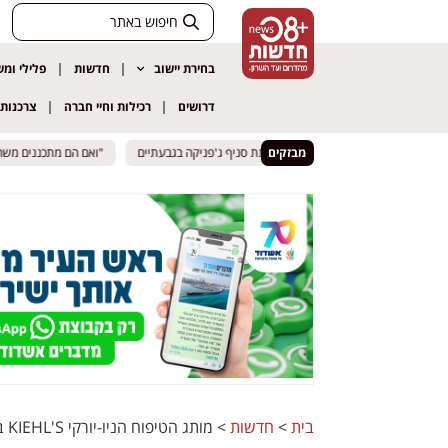
בחירת יישוב
חדשות
פלילי ומ
דרושים
רכילות וחיי חברה
צרכנות
מבזקים
"ואם הם מתכננים משהו?": 
"ואם הם מתכננים משהו?": 
בית
>
חדשות
>
מותג הטיפוח הניו-יורקי KIEHL'S בהטבה חגיגית לרגל ט"ו באב