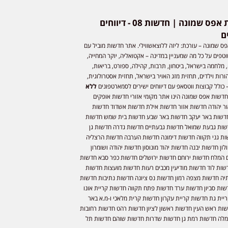
חדשות אפס שמונה | חדשות 08 - דיווחים
ם
ס שמונה – עורכת: ליזה ללוצאשווילי. אתר חדשות מוביל עם
וטפים על כל מה שמעניין במדינה – אקטואליה, יוקר המחייה,
 מלחמה בישראל, ביטחון, תרבות, קהילה, ספורט, בריאות,
ורות וילדים, תחזית מזג האויר בישראל, תחזית אסטרולוגית,
 כולל קבוצות ווטסאפ עם דיווחים ישירים לסמארטפונים
ללא
חדשות אפס שמונה הינו אתר מקומי אזורי חדשות אופקים
ר יהודה חדשות אזור חדשות אילת חדשות אשדוד חדשות
דשות באר יעקב חדשות באר שבע חדשות בית שמש חדשות
שות גבעת שמואל חדשות גבעתיים חדשות גדרה חדשות גן
ות גני תקווה חדשות דימונה חדשות הערבה חדשות הרצליה
ון חדשות יבנה חדשות יהוד מונוסון חדשות יהודה ושומרון
 המלח חדשות ירוחם חדשות ירושלים חדשות כפר סבא חדשות
שות לוד חדשות מודיעין מכבים רעות חדשות מועצות חדשות
יה חדשות מצפה רמון חדשות נס ציונה חדשות נתיבות חדשות
שות סביון חדשות ערד חדשות פתח תקווה חדשות קריית אונו
יית גת חדשות קריית עקרון חדשות קרית מלאכי ו-מ.א באר
שות ראש העין חדשות ראשון לציון חדשות רהט חדשות רחובות
לה חדשות רמת גן חדשות שדרות חדשות שוהם חדשות תל