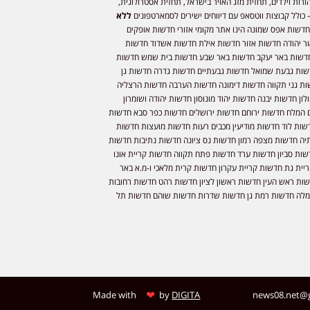
ורות וילדים, תחזית מזג האויר בישראל, תחזית אסטרולוגית,
 כולל קבוצות ווטסאפ עם דיווחים ישירים לסמארטפונים
ללא
חדשות אפס שמונה הינו אתר מקומי אזורי חדשות אופקים
ר יהודה חדשות אזור חדשות אילת חדשות אשדוד חדשות
דשות באר יעקב חדשות באר שבע חדשות בית שמש חדשות
שות גבעת שמואל חדשות גבעתיים חדשות גדרה חדשות גן
ות גני תקווה חדשות דימונה חדשות הערבה חדשות הרצליה
ון חדשות יבנה חדשות יהוד מונוסון חדשות יהודה ושומרון
 המלח חדשות ירוחם חדשות ירושלים חדשות כפר סבא חדשות
שות לוד חדשות מודיעין מכבים רעות חדשות מועצות חדשות
יה חדשות מצפה רמון חדשות נס ציונה חדשות נתיבות חדשות
שות סביון חדשות ערד חדשות פתח תקווה חדשות קריית אונו
יית גת חדשות קריית עקרון חדשות קרית מלאכי ו-מ.א באר
שות ראש העין חדשות ראשון לציון חדשות רהט חדשות רחובות
לה חדשות רמת גן חדשות שדרות חדשות שוהם חדשות תל
❤
Made with
by
DIGITA
news08.net@