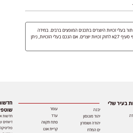
 בעלי זכויות היוצרים בתכנים המופצים ברבים. במידה
ופורסמה מדיה שבעליה אינו ידוע, השימוש נעשה לפי סעיף 27א לחוק זכויות יוצרים. אם הנכם בעלי הזכויות, ניתן
 בעיר שלי
עומר
שוטפי
יבנה
דה
ערד
חדשות אפ
יהוד מונוסון
דיווחים ש
פתח תקווה
יהודה ושומרון
פוליטיקה,
קריית אונו
ים המלח