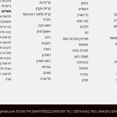
צרכנות, ה
קריית גת
ירוחם
בישראל –
קריית עקרון
ירושלים
תשלום
. 
קב
קרית מלאכי ו-מ.א באר
כל הארץ
חדשות או
טוביה
ע
כפר סבא
אשקלון ח
ראש העין
ש
להבים
בת ים חד
ראשון לציון
יבנה חדש
לוד
רהט
חדשות חול
מואל
מודיעין מכבים רעות
חדשות ים
רחובות
ם
מועצות
להבים חד
רמלה
מזכרת בתיה
מזכרת בת
רמת גן
מצפה רמון
נתניה חד
רמת השרון
וה
נס ציונה
חדשות קר
שדרות
נתיבות
טוביה חד
שוהם
חדשות רמ
נתניה
תל אביב
אביב
סביון
 | טל' לפרסומים 054-9759222 מייל מערכת
gmail.com