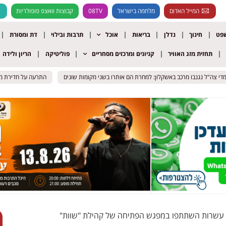
המייל האדום
מלחמה בישראל
08TV
קבוצות וואצפ פופולריות
שפט
חינוך
נדלן
בריאות
אוכל
תרבות ובילוי
דת ומסורת
תחזית מזג האוויר
קניונים ומרכזים מסחריים
פוליטיקה
הריון ולידה
ה"ל נגנבו מרכב באשקלון: למחרת הם אותרו בשני מקומות שונים
ה"ל נגנבו מרכב באשקלון: למחרת הם אותרו בשני מקומות שונים
התרעה על חדירת מחבלים ב
התרעה על חדירת מחבלים ב
: עשרות השתתפו במפגש הפתיחה של קהילת "שוות"