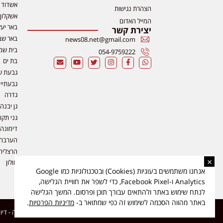
אשדוד
הצהרת נגישות
אשקלון
המייל האדום
באר יע
יצירת קשר
באר שב
news08.net@gmail.com
בית שמ
054-9759222
בת ים
גבעת ש
גבעתיי
גדרה
גן יבנה
גני תקו
דימונה
הערבה
הרצליה
×
חולון
אנחנו משתמשים בעוגיות (Cookies) ובטכנולוגיות כמו Google
Analytics ו-Facebook Pixel, כדי לשפר את חוויית הגלישה,
לנתח שימוש באתר ולהתאים עבורך תוכן ופרסום. המשך הגלישה
באתר מהווה הסכמה לשימוש זה כפי שמתואר ב-
מדיניות הפרטיות
.
כל הזכויות שמורות ל-ליזה ללוצאשווילי - חדשות אפס שמונה - דיווחים בזמן אמת, נוסד בשנת 2019