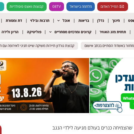
המייל האדום
מלחמה בישראל
08TV
קבוצות וואצפ פופולריות
שפט
חינוך
נדלן
בריאות
אוכל
תרבות ובילוי
דת ומסורת
תחזית מזג האוויר
קניונים ומרכזים מסחריים
פוליטיקה
הריון ולידה
חזור באשדוד הסתיים בכתב אישום
חזור באשדוד הסתיים בכתב אישום
קבוצת גורדון תיירות משיקה שייט חגיגי לאירופה עם חני נ
קבוצת גורדון תיירות משיקה שייט חגיגי לאירופה עם חני נ
שהצמיחה כנרים בעולם מגיעה לילדי הנגב