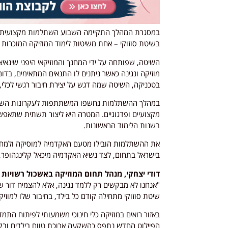
במסגרת המהלך התקיימה השבוע השתלמות מקצועית ר
בשיטת סוזוקי – אחת משיטות לימוד המוזיקה המוכרות
השיטה, שפותחה על ידי המחנך והמוזיקאי היפני שינאיצ
מוזיקה ונגינה כאשר ניתנים לו התנאים המתאימים, בד
בטכניקה, השיטה שמה דגש על יצירת חיבור רגשי לכלי,
במהלך ההשתלמות נחשפו המשתתפות לעקרונות השיטה
מקצועיים ופדגוגיים. המטרה היא ליצור תשתית שתאפ
בשנות הלימוד הראשונות.
את ההשתלמות הובילו מטעם האקדמיה למוסיקה ולמחול
בישראל בתחום, לצד נשיא האקדמיה מיכאל קלינגהופר, ה
דודי יצחקי, מנהל תחום המוזיקה באשכול רשויות 
"אנחנו לא מבקשים רק ללמד נגינה, אלא להצמיח דור ש
שיטת סוזוקי מתחילה קודם כל בילד, בחיבור שלו למוזיקה
באזור רואים במוזיקה כלי חינוכי משמעותי לפיתוח התמ
הפיילוט החדש נתפס כהשקעה ארוכת טווח בילדים ובקהי