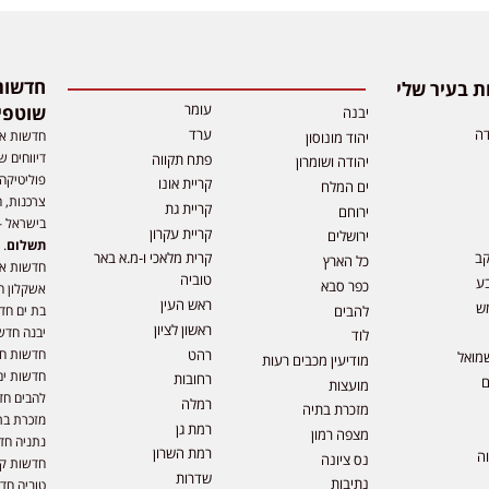
 בעיר שלי
עומר
שוטפי
יבנה
דה
ערד
חדשות אפ
יהוד מונוסון
דיווחים ש
פתח תקווה
יהודה ושומרון
פוליטיקה,
קריית אונו
ים המלח
צרכנות, ה
קריית גת
ירוחם
בישראל –
קריית עקרון
ירושלים
תשלום
. 
קב
קרית מלאכי ו-מ.א באר
כל הארץ
חדשות או
טוביה
ע
כפר סבא
אשקלון ח
ראש העין
ש
להבים
בת ים חד
ראשון לציון
יבנה חדש
לוד
רהט
חדשות חול
מואל
מודיעין מכבים רעות
חדשות ים
רחובות
ם
מועצות
להבים חד
רמלה
מזכרת בתיה
מזכרת בת
רמת גן
מצפה רמון
נתניה חד
רמת השרון
וה
נס ציונה
חדשות קר
שדרות
נתיבות
טוביה חד