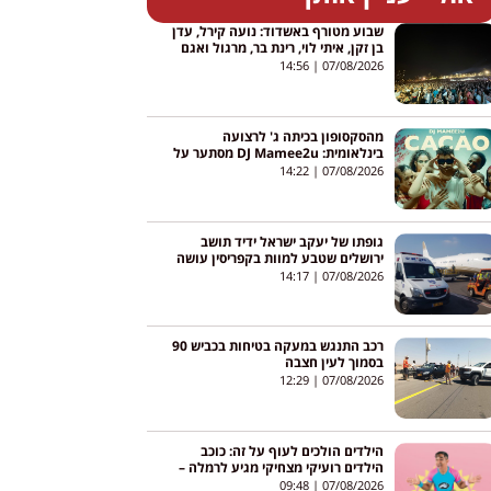
שבוע מטורף באשדוד: נועה קירל, עדן
בן זקן, איתי לוי, רינת בר, מרגול ואגם
בוחבוט – והכניסה חופשית
14:56
07/08/2026
מהסקסופון בכיתה ג' לרצועה
בינלאומית: DJ Mamee2u מסתער על
יוטיוב עם שיר חדש
14:22
07/08/2026
גופתו של יעקב ישראל ידיד תושב
ירושלים שטבע למוות בקפריסין עושה
את דרכה לישראל
14:17
07/08/2026
רכב התנגש במעקה בטיחות בכביש 90
בסמוך לעין חצבה
12:29
07/08/2026
הילדים הולכים לעוף על זה: כוכב
הילדים רועיקי מצחיקי מגיע לרמלה –
והכניסה חופשית
09:48
07/08/2026