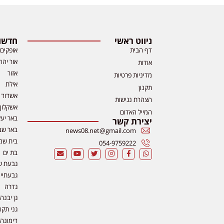
ניווט ראשי
חדשות
דף הבית
אופקים
אור יהו
אודות
אזור
מדיניות פרטיות
אילת
תקנון
אשדוד
הצהרת נגישות
אשקלון
המייל האדום
באר יע
יצירת קשר
באר שב
news08.net@gmail.com
בית שמ
054-9759222
בת ים
גבעת ש
גבעתיי
גדרה
גן יבנה
גני תקו
דימונה