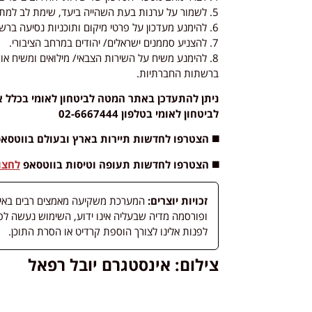
5. לשמור על ערנות בעת השהייה ביעד, שימת לב למתרחש סביבכם.
6. להימנע מעדכון על פרטי מיקום ותוכניות נסיעה ברשתות החברתיות.
7. להצניע סממנים ישראלים/ יהודים במרחב הציבורי.
8. להימנע משיח על השירות הצבאי/ מילואים ומשיח א
ברשתות החברתיות.
ניתן להתעדכן באתר המטה לביטחון לאומי בכלל 
לביטחון לאומי בטלפון 02-6667444
◼️ הצטרפו לחדשות תיירות בארץ ובעולם בווטסא
◼️ הצטרפו לחדשות תעופה וטיסות בווטסאפ
לחצו
זכויות יוצרים:
המערכת משקיעה מאמצים רבים באיתור
לפנות אלינו לצורך הוספת קרדיט או הסרת התוכן.
צילום: אינסטגרם יובל רפאל