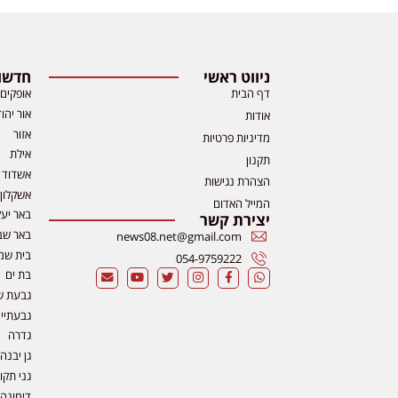
ניווט ראשי
חדשות
דף הבית
אופקים
אור יהו
אודות
אזור
מדיניות פרטיות
אילת
תקנון
אשדוד
הצהרת נגישות
אשקלון
המייל האדום
באר יע
יצירת קשר
באר שב
news08.net@gmail.com
בית שמ
054-9759222
בת ים
גבעת ש
גבעתיי
גדרה
גן יבנה
גני תקו
דימונה