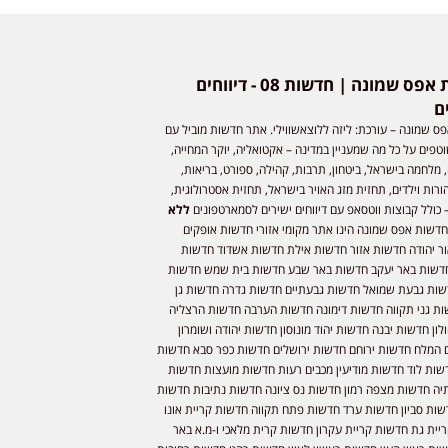
חדשות אפס שמונה | חדשות 08 - דיווחים
ם
ס שמונה – עורכת: ליזה ללוצאשווילי. אתר חדשות מוביל עם
וטפים על כל מה שמעניין במדינה – אקטואליה, יוקר המחייה,
 מלחמה בישראל, ביטחון, תרבות, קהילה, ספורט, בריאות,
ורות וילדים, תחזית מזג האויר בישראל, תחזית אסטרולוגית,
 כולל קבוצות ווטסאפ עם דיווחים ישירים לסמארטפונים
ללא
חדשות אפס שמונה הינו אתר מקומי אזורי חדשות אופקים
ר יהודה חדשות אזור חדשות אילת חדשות אשדוד חדשות
דשות באר יעקב חדשות באר שבע חדשות בית שמש חדשות
שות גבעת שמואל חדשות גבעתיים חדשות גדרה חדשות גן
ות גני תקווה חדשות דימונה חדשות הערבה חדשות הרצליה
ון חדשות יבנה חדשות יהוד מונוסון חדשות יהודה ושומרון
 המלח חדשות ירוחם חדשות ירושלים חדשות כפר סבא חדשות
שות לוד חדשות מודיעין מכבים רעות חדשות מועצות חדשות
יה חדשות מצפה רמון חדשות נס ציונה חדשות נתיבות חדשות
שות סביון חדשות ערד חדשות פתח תקווה חדשות קריית אונו
יית גת חדשות קריית עקרון חדשות קרית מלאכי ו-מ.א באר