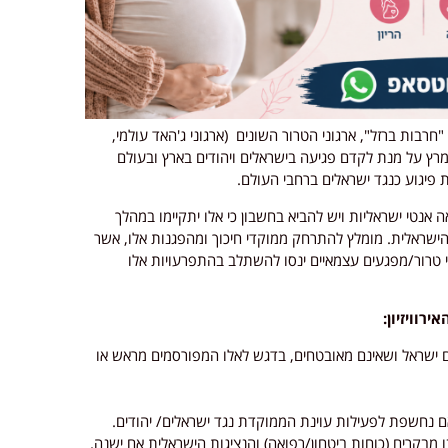
רבות ברזל", ארגוני הטרור השונים (ארגוני ג'האד עולמי,
במרץ על מנת לקדם פגיעה בישראלים ויהודים בארץ ובעולם
 פיגוע כנגד ישראלים ברחבי העולם.
36 הפגנות ואירועי מחאה אנטי ישראליות ויש להביא בחשבון כי אלו יתקיימו במהלך
הישראלית. מומלץ להתרחק ממוקדי חיכוך ומהפגנות אלו, אשר
י טרור/מפגעים עצמאיים ינסו להשתלב בהתפרעויות אלו
רוויזיון:
ם ישראל ושאינם מאובטחים, בדגש לאלו המפורסמים מראש או