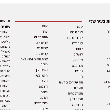
 בעיר שלי
עומר
שוטפי
יבנה
דה
ערד
חדשות אפ
יהוד מונוסון
דיווחים ש
פתח תקווה
יהודה ושומרון
פוליטיקה,
קריית אונו
ים המלח
צרכנות, ה
קריית גת
ירוחם
בישראל –
קריית עקרון
ירושלים
תשלום
. 
קב
קרית מלאכי ו-מ.א באר
כל הארץ
חדשות או
טוביה
ע
כפר סבא
אשקלון ח
ראש העין
ש
להבים
בת ים חד
ראשון לציון
יבנה חדש
לוד
רהט
חדשות חול
מואל
מודיעין מכבים רעות
חדשות ים
רחובות
ם
מועצות
להבים חד
רמלה
מזכרת בתיה
מזכרת בת
רמת גן
מצפה רמון
נתניה חד
רמת השרון
וה
נס ציונה
חדשות קר
שדרות