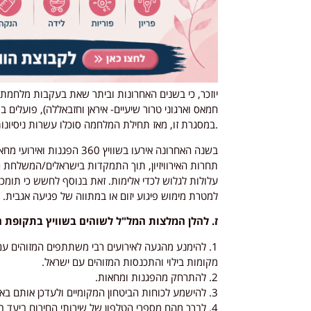
יוזכר, כי בשנים האחרונות וביתר שאת בעקבות מלחמת "ח
חמאס וארגוני טרור שיעיים- איראן וחזבאללה), פועלים 
.במסגרת זו, מאז תחילת המלחמה סוכלו עשרות ניסיונות
בשנה האחרונה אירעו בשוויץ 0
תחרות האירוויזיון, תוך התמקדות בישראלים/המשלחת 
עלולות לגלוש לכדי אלימות. זאת בנוסף לחשש כי תומכ
למטרת מימוש פיגוע יזום או במתווה של פגיעה אגבית.
ז. להלן המלצות המל"ל לשוהים בשוויץ בתקופת האי
1. להימנע מהגעה לאירועים רבי משתתפים המזוהים ע
מקומות בילוי והתכנסות המזוהים עם ישראל.
2. להתרחק מהפגנות ומחאות.
3. להישמע לכוחות הביטחון המקומיים ולעדכן אותם באם נחשפת לפעילות עוינת הממוקדת נגד ישראלים/ יהודים.
4. לברר מהם מספרי הטלפון של שירותי החירום ביעד בו מבקרים (כוחות ביטחון/רפואה) והנציגות הישראלית אם ישנה.