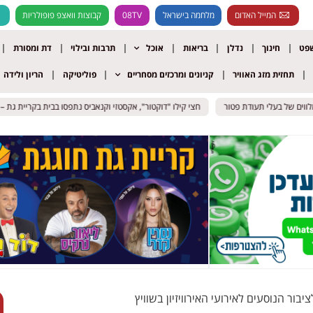
המייל האדום
מלחמה בישראל
08TV
קבוצות וואצפ פופולריות
שפט
חינוך
נדלן
בריאות
אוכל
תרבות ובילוי
דת ומסורת
תחזית מזג האוויר
קניונים ומרכזים מסחריים
פוליטיקה
הריון ולידה
ם של בעלי תעודת פטור
ם של בעלי תעודת פטור
חצי קילו "דוקטור", אקסטזי וקנאביס נתפסו בבית בקריית גת – שני
חצי קילו "דוקטור", אקסטזי וקנאביס נתפסו בבית בקריית גת – שני
ור הנוסעים לאירועי האירוויזיון בשוויץ