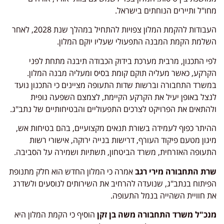
מחו"ל ותיירים הנוחתים בישראל.
העבודות להקמת המלון צפויות להתחיל במהלך שנת 2028, לאחר
השלמת הקמת המבנה התפעולי שעליו יוקם המלון.
לפי התכנון, מרבית מערכת בידוק הכבודה תיבנה מתחת לפני
הקרקע, כאשר מעליה תוקם קומת בסיס ומעליה מבנה המלון.
במשרד התחבורה וברשות שדות התעופה מציינים כי התכנון נועד
לנצל באופן יעיל את הקרקע הקיימת, לצמצם השפעה נופית
ולהתאים את הפרויקט לצרכים התפעוליים והבטיחותיים של נתב"ג.
ההיתר כפוף לעמידה בשורת תנאים מקצועיים, בהם בטיחות אש,
מיגון מטעם פיקוד העורף, דרישות בנייה ירוקה, אישורי רשות
התעופה האזרחית, משרד הביטחון, תשתיות ושמירה על הסביבה.
שרת התחבורה מירי רגב
אמרה כי המלון החדש הוא חלק מתנופת
הפיתוח בנתב"ג, שנועדה להרחיב את השירותים לנוסעים ולשדרג
את חוויית השהייה בנמל התעופה.
מנכ"ל משרד התחבורה משה בן זקן
הוסיף כי הקמת המלון היא