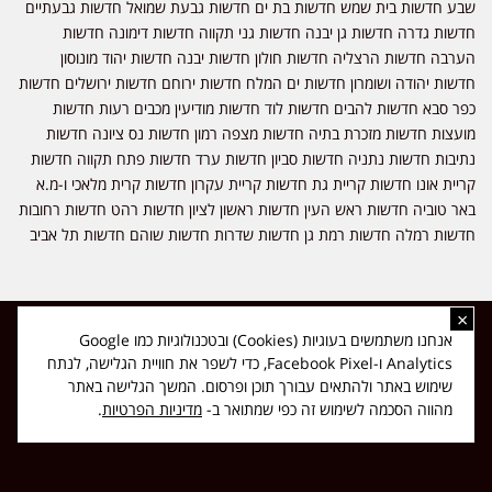
שבע חדשות בית שמש חדשות בת ים חדשות גבעת שמואל חדשות גבעתיים
חדשות גדרה חדשות גן יבנה חדשות גני תקווה חדשות דימונה חדשות
הערבה חדשות הרצליה חדשות חולון חדשות יבנה חדשות יהוד מונוסון
חדשות יהודה ושומרון חדשות ים המלח חדשות ירוחם חדשות ירושלים חדשות
כפר סבא חדשות להבים חדשות לוד חדשות מודיעין מכבים רעות חדשות
מועצות חדשות מזכרת בתיה חדשות מצפה רמון חדשות נס ציונה חדשות
נתיבות חדשות נתניה חדשות סביון חדשות ערד חדשות פתח תקווה חדשות
קריית אונו חדשות קריית גת חדשות קריית עקרון חדשות קרית מלאכי ו-מ.א
באר טוביה חדשות ראש העין חדשות ראשון לציון חדשות רהט חדשות רחובות
חדשות רמלה חדשות רמת גן חדשות שדרות חדשות שוהם חדשות תל אביב
×
כל הזכויות שמורות ל-ליזה ללוצאשווילי - חדשות אפס שמונה - דיווחים בזמן
אנחנו משתמשים בעוגיות (Cookies) ובטכנולוגיות כמו Google
אמת, נוסד בשנת 2019 | טל' לפרסומים 054-9759222 מייל מערכת
Analytics ו-Facebook Pixel, כדי לשפר את חוויית הגלישה, לנתח
news08.net@gmail.com
שימוש באתר ולהתאים עבורך תוכן ופרסום. המשך הגלישה באתר
❤
Made with
by
DIGITA
מהווה הסכמה לשימוש זה כפי שמתואר ב-
מדיניות הפרטיות
.