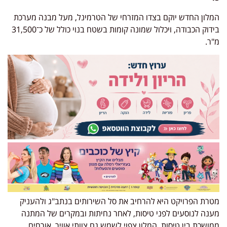
המלון החדש יוקם בצדו המזרחי של הטרמינל, מעל מבנה מערכת
בידוק הכבודה, ויכלול שמונה קומות בשטח בנוי כולל של כ־31,500
מ"ר.
מטרת הפרויקט היא להרחיב את סל השירותים בנתב"ג ולהעניק
מענה לנוסעים לפני טיסות, לאחר נחיתות ובמקרים של המתנה
ממושכת בין טיסות. המלון צפוי לשמש גם צוותי אוויר, אורחים