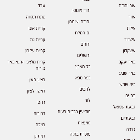
אור יהודה
ערד
יהוד מונוסון
אזור
פתח תקווה
יהודה ושומרון
אילת
קריית אונו
ים המלח
אשדוד
קריית גת
ירוחם
אשקלון
קריית עקרון
ירושלים
באר יעקב
קרית מלאכי ו-מ.א באר
כל הארץ
טוביה
באר שבע
כפר סבא
ראש העין
בית שמש
להבים
ראשון לציון
בת ים
לוד
רהט
גבעת שמואל
מודיעין מכבים רעות
רחובות
גבעתיים
מועצות
רמלה
גדרה
מזכרת בתיה
רמת גן