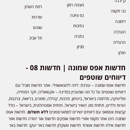
גן יבנה
מצפה רמון
רמת השרון
גני תקווה
נס ציונה
שדרות
דימונה
נתיבות
שוהם
הערבה
נתניה
תל אביב
הרצליה
סביון
חולון
חדשות אפס שמונה | חדשות 08 -
דיווחים שוטפים
חדשות אפס שמונה – עורכת: ליזה ללוצאשווילי. אתר חדשות מוביל עם
דיווחים שוטפים על כל מה שמעניין במדינה – אקטואליה, יוקר המחייה,
פוליטיקה, מלחמה בישראל, ביטחון, תרבות, קהילה, ספורט, בריאות, צרכנות,
הורות וילדים, תחזית מזג האויר בישראל, תחזית אסטרולוגית, בישראל – כולל
קבוצות ווטסאפ עם דיווחים ישירים לסמארטפונים
ללא תשלום
. חדשות אפס
שמונה הינו אתר מקומי אזורי חדשות אופקים חדשות אור יהודה חדשות אזור
חדשות אילת חדשות אשדוד חדשות אשקלון חדשות באר יעקב חדשות באר