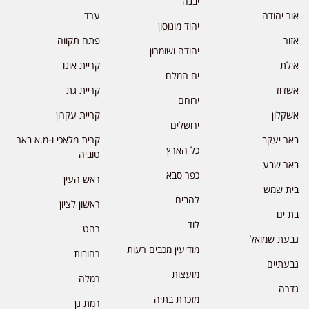
יבנה
אור יהודה
ערד
יהוד מונוסון
אזור
פתח תקווה
יהודה ושומרון
אילת
קריית אונו
ים המלח
אשדוד
קריית גת
ירוחם
אשקלון
קריית עקרון
ירושלים
באר יעקב
קרית מלאכי ו-מ.א באר
כל הארץ
טוביה
באר שבע
כפר סבא
ראש העין
בית שמש
להבים
ראשון לציון
בת ים
לוד
רהט
גבעת שמואל
מודיעין מכבים רעות
רחובות
גבעתיים
מועצות
רמלה
גדרה
מזכרת בתיה
רמת גן