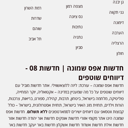
גן יבנה
מצפה רמון
רמת השרון
גני תקווה
נס ציונה
שדרות
דימונה
נתיבות
שוהם
הערבה
נתניה
תל אביב
הרצליה
סביון
חולון
חדשות אפס שמונה | חדשות 08 -
דיווחים שוטפים
חדשות אפס שמונה – עורכת: ליזה ללוצאשווילי. אתר חדשות מוביל עם
דיווחים שוטפים על כל מה שמעניין במדינה – אקטואליה, יוקר המחייה,
פוליטיקה, מלחמה בישראל, ביטחון, תרבות, קהילה, ספורט, בריאות, צרכנות,
הורות וילדים, תחזית מזג האויר בישראל, תחזית אסטרולוגית, בישראל – כולל
קבוצות ווטסאפ עם דיווחים ישירים לסמארטפונים
ללא תשלום
. חדשות אפס
שמונה הינו אתר מקומי אזורי חדשות אופקים חדשות אור יהודה חדשות אזור
חדשות אילת חדשות אשדוד חדשות אשקלון חדשות באר יעקב חדשות באר