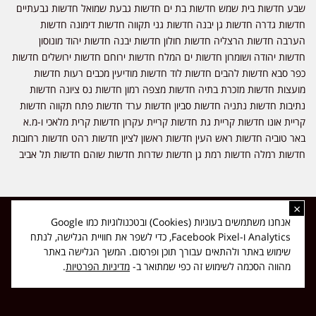
שבע חדשות בית שמש חדשות בת ים חדשות גבעת שמואל חדשות גבעתיים
חדשות גדרה חדשות גן יבנה חדשות גני תקווה חדשות דימונה חדשות
הערבה חדשות הרצליה חדשות חולון חדשות יבנה חדשות יהוד מונוסון
חדשות יהודה ושומרון חדשות ים המלח חדשות ירוחם חדשות ירושלים חדשות
כפר סבא חדשות להבים חדשות לוד חדשות מודיעין מכבים רעות חדשות
מועצות חדשות מזכרת בתיה חדשות מצפה רמון חדשות נס ציונה חדשות
נתיבות חדשות נתניה חדשות סביון חדשות ערד חדשות פתח תקווה חדשות
קריית אונו חדשות קריית גת חדשות קריית עקרון חדשות קרית מלאכי ו-מ.א
באר טוביה חדשות ראש העין חדשות ראשון לציון חדשות רהט חדשות רחובות
חדשות רמלה חדשות רמת גן חדשות שדרות חדשות שוהם חדשות תל אביב
×
כל הזכויות שמורות ל-ליזה ללוצאשווילי - חדשות אפס שמונה - דיווחים בזמן
אנחנו משתמשים בעוגיות (Cookies) ובטכנולוגיות כמו Google
אמת, נוסד בשנת 2019 | טל' לפרסומים 054-9759222 מייל מערכת
Analytics ו-Facebook Pixel, כדי לשפר את חוויית הגלישה, לנתח
news08.net@gmail.com
שימוש באתר ולהתאים עבורך תוכן ופרסום. המשך הגלישה באתר
❤
Made with
by
DIGITA
מהווה הסכמה לשימוש זה כפי שמתואר ב-
מדיניות הפרטיות
.