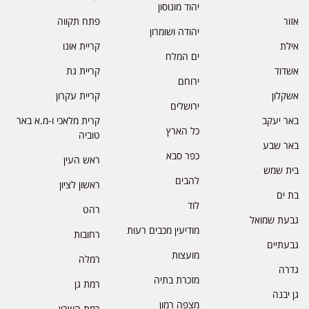
יהוד מונוסון
אזור
פתח תקווה
יהודה ושומרון
אילת
קריית אונו
ים המלח
אשדוד
קריית גת
ירוחם
אשקלון
קריית עקרון
ירושלים
באר יעקב
קרית מלאכי ו-מ.א באר
כל הארץ
טוביה
באר שבע
כפר סבא
ראש העין
בית שמש
להבים
ראשון לציון
בת ים
לוד
רהט
גבעת שמואל
מודיעין מכבים רעות
רחובות
גבעתיים
מועצות
רמלה
גדרה
מזכרת בתיה
רמת גן
גן יבנה
מצפה רמון
רמת השרון