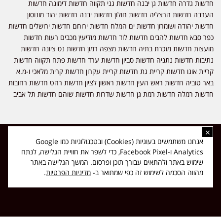
חדשות גדרה חדשות גן יבנה חדשות גני תקווה חדשות דימונה חדשות
הערבה חדשות הרצליה חדשות חולון חדשות יבנה חדשות יהוד מונוסון
חדשות יהודה ושומרון חדשות ים המלח חדשות ירוחם חדשות ירושלים חדשות
כפר סבא חדשות להבים חדשות לוד חדשות מודיעין מכבים רעות חדשות
מועצות חדשות מזכרת בתיה חדשות מצפה רמון חדשות נס ציונה חדשות
נתיבות חדשות נתניה חדשות סביון חדשות ערד חדשות פתח תקווה חדשות
קריית אונו חדשות קריית גת חדשות קריית עקרון חדשות קרית מלאכי ו-מ.א
באר טוביה חדשות ראש העין חדשות ראשון לציון חדשות רהט חדשות רחובות
חדשות רמלה חדשות רמת גן חדשות שדרות חדשות שוהם חדשות תל אביב
×
כל הזכויות שמורות ל-ליזה ללוצאשווילי - חדשות אפס שמונה - דיווחים בזמן
אנחנו משתמשים בעוגיות (Cookies) ובטכנולוגיות כמו Google
אמת, נוסד בשנת 2019 | טל' לפרסומים 054-9759222 מייל מערכת
Analytics ו-Facebook Pixel, כדי לשפר את חוויית הגלישה, לנתח
news08.net@gmail.com
שימוש באתר ולהתאים עבורך תוכן ופרסום. המשך הגלישה באתר
❤
Made with
by
DIGITA
מהווה הסכמה לשימוש זה כפי שמתואר ב-
מדיניות הפרטיות
.