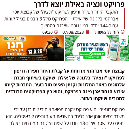
פרויקט ונציה באילת יוצא לדרך
התקבל היתר חפירה ודיפון לפרויקט "ונציה" של קבוצת יוסי
אברהמי בלגונה של אילת | הפרויקט כולל 3 מבנים בני 7 קומות
עם כ-144 יח"ד ובניין נוסף שייבנה בהמשך
ליזה ללוצאשווילי
07/08/2023
09:30
קבוצת יוסי אברהמי מדווחת על קבלת היתר חפירה ודיפון
לפרויקט "ונציה" בלגונה של אילת, שיוקם בשיתוף חברת
אלמוגים באזור המלונות וקניון האייס מול בעיר. החברות קיימו
אירוע הנחת אבן פינה בפרויקט, והוא בין הפרויקטים הבודדים
למגורים שיוקמו באזור.
פרויקט "ונציה" הוא פרויקט יוקרה מפואר וייחודי שתוכנן על ידי
משרד "טיטו אומן אדריכלים" בהשראת העיר ונציה שבאיטליה. הוא
יתפרס על שטח של כ-13 דונם על שפת הלגונה המזרחית באילת