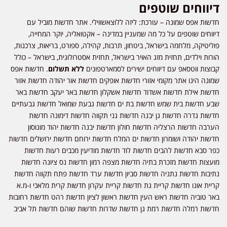
דיווחים שוטפים
חדשות אפס שמונה – עורכת: ליזה ללוצאשווילי. אתר חדשות מוביל עם
דיווחים שוטפים על כל מה שמעניין במדינה – אקטואליה, יוקר המחייה,
פוליטיקה, מלחמה בישראל, ביטחון, תרבות, קהילה, ספורט, בריאות, צרכנות,
הורות וילדים, תחזית מזג האויר בישראל, תחזית אסטרולוגית, בישראל – כולל
קבוצות ווטסאפ עם דיווחים ישירים לסמארטפונים
ללא תשלום
. חדשות אפס
שמונה הינו אתר מקומי אזורי חדשות אופקים חדשות אור יהודה חדשות אזור
חדשות אילת חדשות אשדוד חדשות אשקלון חדשות באר יעקב חדשות באר
שבע חדשות בית שמש חדשות בת ים חדשות גבעת שמואל חדשות גבעתיים
חדשות גדרה חדשות גן יבנה חדשות גני תקווה חדשות דימונה חדשות
הערבה חדשות הרצליה חדשות חולון חדשות יבנה חדשות יהוד מונוסון
חדשות יהודה ושומרון חדשות ים המלח חדשות ירוחם חדשות ירושלים חדשות
כפר סבא חדשות להבים חדשות לוד חדשות מודיעין מכבים רעות חדשות
מועצות חדשות מזכרת בתיה חדשות מצפה רמון חדשות נס ציונה חדשות
נתיבות חדשות נתניה חדשות סביון חדשות ערד חדשות פתח תקווה חדשות
קריית אונו חדשות קריית גת חדשות קריית עקרון חדשות קרית מלאכי ו-מ.א
באר טוביה חדשות ראש העין חדשות ראשון לציון חדשות רהט חדשות רחובות
חדשות רמלה חדשות רמת גן חדשות שדרות חדשות שוהם חדשות תל אביב