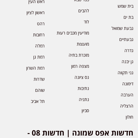
ראש העין
בית שמש
להבים
ראשון לציון
בת ים
לוד
רהט
גבעת שמואל
מודיעין מכבים רעות
רחובות
גבעתיים
מועצות
רמלה
גדרה
מזכרת בתיה
רמת גן
גן יבנה
מצפה רמון
רמת השרון
גני תקווה
נס ציונה
שדרות
דימונה
נתיבות
שוהם
הערבה
נתניה
תל אביב
הרצליה
סביון
חולון
חדשות אפס שמונה | חדשות 08 -