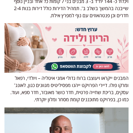
ויכלול כ- 144 יח"ד ב- 3 מבנים בני 7 קומות כל אחד ובניין נוסף
שייבנה בהמשך בשלב ב'. תמהיל הדירות כולל דירות בנות 2-4
חדרים וכן פנטהאוזים עם נוף למפרץ אילת.
המבנים ייקראו ויעוצבו ברוח גדולי אמני איטליה – ויולדי, רפאל
ומרקו פולו. דיירי הפרויקט ייהנו מפסיליטיס מגוונים כגון, לאונג'
עסקים, בריכת שחייה פרטית, חדר כושר מאובזר, חדר ספא, ועוד.
כמו כן, בפרויקט מתוכננים קומת מסחר ומלון יוקרתי.