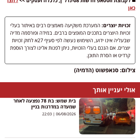
◼️ לקבוצת ווטסאפ חדשות 08-נדל”ן, כלכלה ועסקים >>
לחצו
כאן
זכויות יוצרים:
המערכת משקיעה מאמצים רבים באיתור בעלי
זכויות היוצרים בתכנים המופצים ברבים. במידה ופורסמה מדיה
שבעליה אינו ידוע, השימוש נעשה לפי סעיף 27א לחוק זכויות
יוצרים. אם הנכם בעלי הזכויות, ניתן לפנות אלינו לצורך הוספת
קרדיט או הסרת התוכן.
צילום: סנאפשוט (הדמיה)
אולי יעניין אותך
בית שמש: בת 78 נפצעה לאחר
שמעדה במדרגות בניין
22:03
06/08/2026