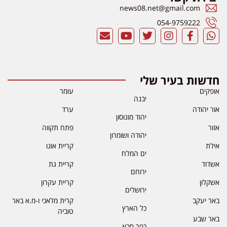
news08.net@gmail.com
054-9759222
חדשות בעיר שלי
אופקים
עומר
יבנה
אור יהודה
ערד
יהוד מונוסון
אזור
פתח תקווה
יהודה ושומרון
אילת
קריית אונו
ים המלח
אשדוד
קריית גת
ירוחם
אשקלון
קריית עקרון
ירושלים
באר יעקב
קרית מלאכי ו-מ.א באר
כל הארץ
טוביה
באר שבע
כפר סבא