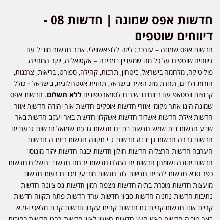
חדשות אפס שמונה | חדשות 08 -
דיווחים שוטפים
חדשות אפס שמונה – עורכת: ליזה ללוצאשווילי. אתר חדשות מוביל עם
דיווחים שוטפים על כל מה שמעניין במדינה – אקטואליה, יוקר המחייה,
פוליטיקה, מלחמה בישראל, ביטחון, תרבות, קהילה, ספורט, בריאות, צרכנות,
הורות וילדים, תחזית מזג האויר בישראל, תחזית אסטרולוגית, בישראל – כולל
קבוצות ווטסאפ עם דיווחים ישירים לסמארטפונים
ללא תשלום
. חדשות אפס
שמונה הינו אתר מקומי אזורי חדשות אופקים חדשות אור יהודה חדשות אזור
חדשות אילת חדשות אשדוד חדשות אשקלון חדשות באר יעקב חדשות באר
שבע חדשות בית שמש חדשות בת ים חדשות גבעת שמואל חדשות גבעתיים
חדשות גדרה חדשות גן יבנה חדשות גני תקווה חדשות דימונה חדשות
הערבה חדשות הרצליה חדשות חולון חדשות יבנה חדשות יהוד מונוסון
חדשות יהודה ושומרון חדשות ים המלח חדשות ירוחם חדשות ירושלים חדשות
כפר סבא חדשות להבים חדשות לוד חדשות מודיעין מכבים רעות חדשות
מועצות חדשות מזכרת בתיה חדשות מצפה רמון חדשות נס ציונה חדשות
נתיבות חדשות נתניה חדשות סביון חדשות ערד חדשות פתח תקווה חדשות
קריית אונו חדשות קריית גת חדשות קריית עקרון חדשות קרית מלאכי ו-מ.א
באר טוביה חדשות ראש העין חדשות ראשון לציון חדשות רהט חדשות רחובות