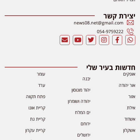
יצירת קשר
news08.net@gmail.com
054-9759222
חדשות בעיר שלי
אופקים
עומר
יבנה
אור יהודה
ערד
יהוד מונוסון
אזור
פתח תקווה
יהודה ושומרון
אילת
קריית אונו
ים המלח
אשדוד
קריית גת
ירוחם
אשקלון
קריית עקרון
ירושלים