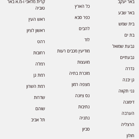
באר יעקב
קרית מלאכי ו-מ.א באר
כל הארץ
טוביה
באר שבע
כפר סבא
ראש העין
בית שמש
להבים
ראשון לציון
בת ים
לוד
רהט
גבעת שמואל
מודיעין מכבים רעות
רחובות
גבעתיים
מועצות
רמלה
גדרה
מזכרת בתיה
רמת גן
גן יבנה
מצפה רמון
רמת השרון
גני תקווה
נס ציונה
שדרות
דימונה
נתיבות
שוהם
הערבה
נתניה
תל אביב
הרצליה
סביון
חולון