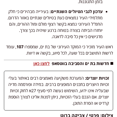
בזמן התגוננות.
עדכון לגבי הטיולים השנתיים:
בעירייה מבהירים כי חלק
מתלמידי העיר נמצאים כעת בטיולים שנתיים באזור הדרום.
החמ"ל העירוני נמצא בקשר רצוף מולם ומול ההורים, והם
יוחזרו הביתה בצורה בטוחה ברגע שיהיה בכך צורך.
מדגישים כי אין כל סיבה לדאגה.
ראש העיר מזכיר כי המוקד העירוני של בת ים, שמספרו
107
, עומד
לרשות התושבים בכל שעה, לכל סיוע, בקשה או דיווח.
◼️ חדשות בת ים והסביבה בווטסאפ
לחצו כאן
זכויות יוצרים:
המערכת משקיעה מאמצים רבים באיתור בעלי
זכויות היוצרים בתכנים המופצים ברבים. במידה ופורסמה מדיה
שבעליה אינו ידוע, השימוש נעשה לפי סעיף 27א לחוק זכויות
יוצרים. אם הנכם בעלי הזכויות, ניתן לפנות אלינו לצורך הוספת
קרדיט או הסרת התוכן.
צילום: פרטי / צביקה ברוט