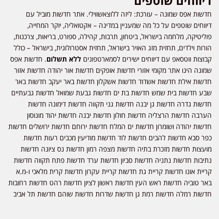
דיווחים שוטפים
חדשות אפס שמונה – עורכת: ליזה ללוצאשווילי. אתר חדשות מוביל עם
דיווחים שוטפים על כל מה שמעניין במדינה – אקטואליה, יוקר המחייה,
פוליטיקה, מלחמה בישראל, ביטחון, תרבות, קהילה, ספורט, בריאות, צרכנות,
הורות וילדים, תחזית מזג האויר בישראל, תחזית אסטרולוגית, בישראל – כולל
קבוצות ווטסאפ עם דיווחים ישירים לסמארטפונים
ללא תשלום
. חדשות אפס
שמונה הינו אתר מקומי אזורי חדשות אופקים חדשות אור יהודה חדשות אזור
חדשות אילת חדשות אשדוד חדשות אשקלון חדשות באר יעקב חדשות באר
שבע חדשות בית שמש חדשות בת ים חדשות גבעת שמואל חדשות גבעתיים
חדשות גדרה חדשות גן יבנה חדשות גני תקווה חדשות דימונה חדשות
הערבה חדשות הרצליה חדשות חולון חדשות יבנה חדשות יהוד מונוסון
חדשות יהודה ושומרון חדשות ים המלח חדשות ירוחם חדשות ירושלים חדשות
כפר סבא חדשות להבים חדשות לוד חדשות מודיעין מכבים רעות חדשות
מועצות חדשות מזכרת בתיה חדשות מצפה רמון חדשות נס ציונה חדשות
נתיבות חדשות נתניה חדשות סביון חדשות ערד חדשות פתח תקווה חדשות
קריית אונו חדשות קריית גת חדשות קריית עקרון חדשות קרית מלאכי ו-מ.א
באר טוביה חדשות ראש העין חדשות ראשון לציון חדשות רהט חדשות רחובות
חדשות רמלה חדשות רמת גן חדשות שדרות חדשות שוהם חדשות תל אביב