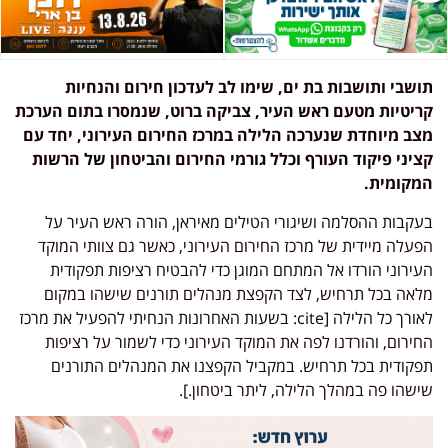
תושבי ותושבות בת ים, שימו לב לעדכון חירום והנחיות
קריטיות מטעם ראש העיר, צביקה ברוט, שנמסרו בתום הערכת
מצב מיוחדת שנערכה הלילה במרכז החירום העירוני, יחד עם
קציני פיקוד העורף וכלל גורמי החירום והביטחון של הרשות
המקומית.
בעקבות ההסלמה ושיגורי הטילים מאיראן, הורה ראש העיר על
הפעלה מיידית של מרכז החירום העירוני, כאשר גם צוותי המוקד
העירוני הורדו אל המתחם המוגן כדי להבטיח רציפות תפקודית
מלאה בכל תרחיש, לצד הקפצת מנהלים תורנים שישהו במקום
לאורך כל הלילה [cite: בשעות האחרונות הנחיתי להפעיל את מרכז
החירום, והורדנו לפה את המוקד העירוני כדי לשמור על רציפות
תפקודית בכל תרחיש. במקביל הקפצנו את המנהלים התורנים
שישהו פה במהלך הלילה, ליתר ביטחון.].