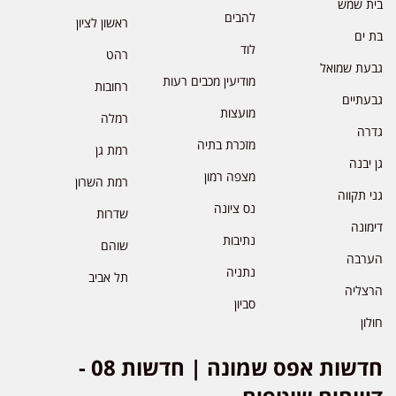
בית שמש
להבים
ראשון לציון
בת ים
לוד
רהט
גבעת שמואל
מודיעין מכבים רעות
רחובות
גבעתיים
מועצות
רמלה
גדרה
מזכרת בתיה
רמת גן
גן יבנה
מצפה רמון
רמת השרון
גני תקווה
נס ציונה
שדרות
דימונה
נתיבות
שוהם
הערבה
נתניה
תל אביב
הרצליה
סביון
חולון
חדשות אפס שמונה | חדשות 08 -