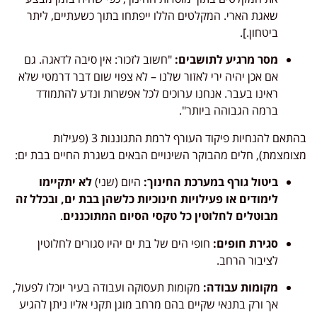
שאגת הארי. המקלטים הללו ייפתחו בתוך כשעתיים, ליתר
ביטחון.].
מסר מרגיע לתושבים:
"חשוב לזכור: אין סיבה לדאגה. גם
אם אכן יהיה ירי לאזור שלנו – לא צפוי שום דבר דרמטי שלא
ראינו בעבר. אנחנו ערוכים לכל אפשרות ונדע להתמודד
ברמה הגבוהה ביותר".
בהתאם להנחיות פיקוד העורף לרמת התגוננות 3 (פעילות
מצומצמת), חלים מהבוקר השינויים הבאים בשגרת החיים בבת ים:
ביטול גורף במערכת החינוך:
היום (שני)
לא יתקיימו
לימודים או פעילויות חינוכיות כלשהן בבת ים, ובכלל זה
מבוטלים לחלוטין כל טקסי הסיום המתוכננים
.
סגירת חופים:
חופי הים של בת ים יהיו סגורים לחלוטין
לציבור הרחב.
מקומות עבודה:
מקומות תעסוקה ועבודה בעיר יוכלו לפעול,
אך ורק בתנאי שקיים בהם מרחב מוגן תקני אליו ניתן להגיע