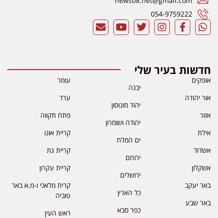
news08.net@gmail.com
054-9759222
חדשות בעיר שלי
אופקים
עומר
יבנה
אור יהודה
ערד
יהוד מונוסון
אזור
פתח תקווה
יהודה ושומרון
אילת
קריית אונו
ים המלח
אשדוד
קריית גת
ירוחם
אשקלון
קריית עקרון
ירושלים
באר יעקב
קרית מלאכי ו-מ.א באר
כל הארץ
טוביה
באר שבע
כפר סבא
ראש העין