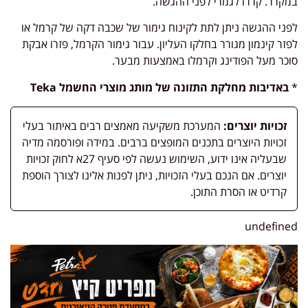
במקרר. קררו לגמרי לפני ההגשה.
לפני ההגשה ניתן לתת לקינוח גימור של שכבה דקה של קרמל או
לפזר קינמון מגורר בחלקו העליון. עבור גימור הקרמל, פזרו אבקת
סוכר מעל הפודינג וקרמלו באמצעות מבער.
*
באדיבות מחלקת התזונה של מותג מוצרי החשמל
Teka
זכויות יוצרים:
המערכת משקיעה מאמצים רבים באיתור בעלי
זכויות היוצרים בתכנים המופצים ברבים. במידה ופורסמה מדיה
שבעליה אינו ידוע, השימוש נעשה לפי סעיף 27א לחוק זכויות
יוצרים. אם הנכם בעלי הזכויות, ניתן לפנות אלינו לצורך הוספת
קרדיט או הסרת התוכן.
undefined