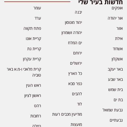
חדשות בעיר שלי
אופקים
עומר
יבנה
אור יהודה
ערד
יהוד מונוסון
אזור
פתח תקווה
יהודה ושומרון
אילת
קריית אונו
ים המלח
אשדוד
קריית גת
ירוחם
אשקלון
קריית עקרון
ירושלים
באר יעקב
קרית מלאכי ו-מ.א באר
כל הארץ
טוביה
באר שבע
כפר סבא
ראש העין
בית שמש
להבים
ראשון לציון
בת ים
לוד
רהט
גבעת שמואל
מודיעין מכבים רעות
רחובות
גבעתיים
מועצות
רמלה