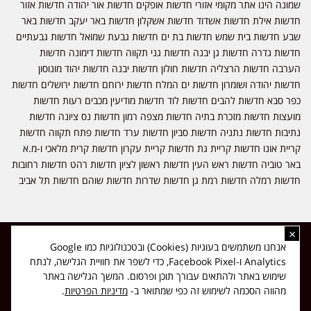
שמונה הינו אתר מקומי אזורי חדשות אופקים חדשות אור יהודה חדשות אזור
חדשות אילת חדשות אשדוד חדשות אשקלון חדשות באר יעקב חדשות באר
שבע חדשות בית שמש חדשות בת ים חדשות גבעת שמואל חדשות גבעתיים
חדשות גדרה חדשות גן יבנה חדשות גני תקווה חדשות דימונה חדשות
הערבה חדשות הרצליה חדשות חולון חדשות יבנה חדשות יהוד מונוסון
חדשות יהודה ושומרון חדשות ים המלח חדשות ירוחם חדשות ירושלים חדשות
כפר סבא חדשות להבים חדשות לוד חדשות מודיעין מכבים רעות חדשות
מועצות חדשות מזכרת בתיה חדשות מצפה רמון חדשות נס ציונה חדשות
נתיבות חדשות נתניה חדשות סביון חדשות ערד חדשות פתח תקווה חדשות
קריית אונו חדשות קריית גת חדשות קריית עקרון חדשות קרית מלאכי ו-מ.א
באר טוביה חדשות ראש העין חדשות ראשון לציון חדשות רהט חדשות רחובות
חדשות רמלה חדשות רמת גן חדשות שדרות חדשות שוהם חדשות תל אביב
×
כל הזכויות שמורות ל-ליזה ללוצאשווילי - חדשות אפס שמונה - דיווחים בזמן
אנחנו משתמשים בעוגיות (Cookies) ובטכנולוגיות כמו Google
אמת, נוסד בשנת 2019 | טל' לפרסומים 054-9759222 מייל מערכת
Analytics ו-Facebook Pixel, כדי לשפר את חוויית הגלישה, לנתח
news08.net@gmail.com
שימוש באתר ולהתאים עבורך תוכן ופרסום. המשך הגלישה באתר
❤
Made with
by
DIGITA
מהווה הסכמה לשימוש זה כפי שמתואר ב-
מדיניות הפרטיות
.