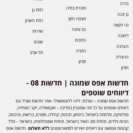
גדרה
מזכרת בתיה
רמת גן
גן יבנה
מצפה רמון
רמת השרון
גני תקווה
נס ציונה
שדרות
דימונה
נתיבות
שוהם
הערבה
נתניה
תל אביב
הרצליה
סביון
חולון
חדשות אפס שמונה | חדשות 08 -
דיווחים שוטפים
חדשות אפס שמונה – עורכת: ליזה ללוצאשווילי. אתר חדשות מוביל עם
דיווחים שוטפים על כל מה שמעניין במדינה – אקטואליה, יוקר המחייה,
פוליטיקה, מלחמה בישראל, ביטחון, תרבות, קהילה, ספורט, בריאות, צרכנות,
הורות וילדים, תחזית מזג האויר בישראל, תחזית אסטרולוגית, בישראל – כולל
קבוצות ווטסאפ עם דיווחים ישירים לסמארטפונים
ללא תשלום
. חדשות אפס