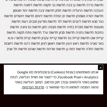
חדשות גדרה חדשות גן יבנה חדשות גני תקווה חדשות דימונה חדשות
הערבה חדשות הרצליה חדשות חולון חדשות יבנה חדשות יהוד מונוסון
חדשות יהודה ושומרון חדשות ים המלח חדשות ירוחם חדשות ירושלים חדשות
כפר סבא חדשות להבים חדשות לוד חדשות מודיעין מכבים רעות חדשות
מועצות חדשות מזכרת בתיה חדשות מצפה רמון חדשות נס ציונה חדשות
נתיבות חדשות נתניה חדשות סביון חדשות ערד חדשות פתח תקווה חדשות
קריית אונו חדשות קריית גת חדשות קריית עקרון חדשות קרית מלאכי ו-מ.א
באר טוביה חדשות ראש העין חדשות ראשון לציון חדשות רהט חדשות רחובות
חדשות רמלה חדשות רמת גן חדשות שדרות חדשות שוהם חדשות תל אביב
×
כל הזכויות שמורות ל-ליזה ללוצאשווילי - חדשות אפס שמונה - דיווחים בזמן
אנחנו משתמשים בעוגיות (Cookies) ובטכנולוגיות כמו Google
אמת, נוסד בשנת 2019 | טל' לפרסומים 054-9759222 מייל מערכת
Analytics ו-Facebook Pixel, כדי לשפר את חוויית הגלישה, לנתח
news08.net@gmail.com
שימוש באתר ולהתאים עבורך תוכן ופרסום. המשך הגלישה באתר
❤
Made with
by
DIGITA
מהווה הסכמה לשימוש זה כפי שמתואר ב-
מדיניות הפרטיות
.