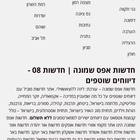
מצפה רמון
רמת השרון
גני תקווה
נס ציונה
שדרות
דימונה
נתיבות
שוהם
הערבה
נתניה
תל אביב
הרצליה
סביון
חולון
חדשות אפס שמונה | חדשות 08 -
דיווחים שוטפים
חדשות אפס שמונה – עורכת: ליזה ללוצאשווילי. אתר חדשות מוביל עם
דיווחים שוטפים על כל מה שמעניין במדינה – אקטואליה, יוקר המחייה,
פוליטיקה, מלחמה בישראל, ביטחון, תרבות, קהילה, ספורט, בריאות, צרכנות,
הורות וילדים, תחזית מזג האויר בישראל, תחזית אסטרולוגית, בישראל – כולל
קבוצות ווטסאפ עם דיווחים ישירים לסמארטפונים
ללא תשלום
. חדשות אפס
שמונה הינו אתר מקומי אזורי חדשות אופקים חדשות אור יהודה חדשות אזור
חדשות אילת חדשות אשדוד חדשות אשקלון חדשות באר יעקב חדשות באר
שבע חדשות בית שמש חדשות בת ים חדשות גבעת שמואל חדשות גבעתיים