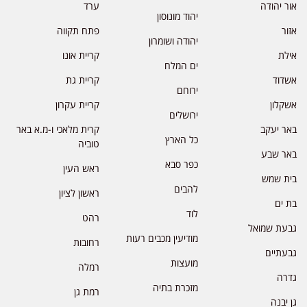
אור יהודה
ערד
יהוד מונוסון
אזור
פתח תקווה
יהודה ושומרון
אילת
קריית אונו
ים המלח
אשדוד
קריית גת
ירוחם
אשקלון
קריית עקרון
ירושלים
באר יעקב
קרית מלאכי ו-מ.א באר
כל הארץ
טוביה
באר שבע
כפר סבא
ראש העין
בית שמש
להבים
ראשון לציון
בת ים
לוד
רהט
גבעת שמואל
מודיעין מכבים רעות
רחובות
גבעתיים
מועצות
רמלה
גדרה
מזכרת בתיה
רמת גן
גן יבנה