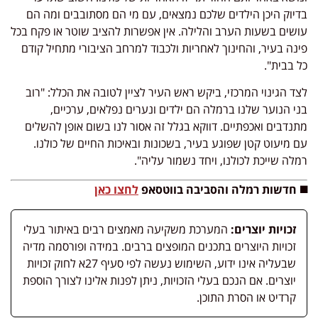
בדיוק היכן הילדים שלכם נמצאים, עם מי הם מסתובבים ומה הם
עושים בשעות הערב והלילה. אין אפשרות להציב שוטר או פקח בכל
פינה בעיר, והחינוך לאחריות ולכבוד למרחב הציבורי מתחיל קודם
כל בבית".
לצד הגינוי המרכזי, ביקש ראש העיר לציין לטובה את הכלל: "רוב
בני הנוער שלנו ברמלה הם ילדים ונערים נפלאים, ערכיים,
מתנדבים ואכפתיים. דווקא בגלל זה אסור לנו בשום אופן להשלים
עם מיעוט קטן שפוגע בעיר, בשכונות ובאיכות החיים של כולנו.
רמלה שייכת לכולנו, ויחד נשמור עליה".
◼️ חדשות רמלה והסביבה בווטסאפ
לחצו כאן
זכויות יוצרים:
המערכת משקיעה מאמצים רבים באיתור בעלי
זכויות היוצרים בתכנים המופצים ברבים. במידה ופורסמה מדיה
שבעליה אינו ידוע, השימוש נעשה לפי סעיף 27א לחוק זכויות
יוצרים. אם הנכם בעלי הזכויות, ניתן לפנות אלינו לצורך הוספת
קרדיט או הסרת התוכן.