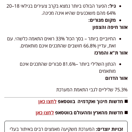
גיל:
הפער הבולט ביותר נמצא בקרב צעירים בגילאי 18–20
64% מהם משוכנעים שהיא אינה מכינה.
מקום מגורים:
אזור חיפה והצפון
החיוביים ביותר – בסך הכול 33% רואים התאמה כלשהי. עם
זאת, עדיין 66.8% חושבים שהתכנים אינם מותאמים.
אזור ת"א והמרכז
הנתון השלילי ביותר –81.6% סבורים שהתכנים אינם
מותאמים
אזור הדרום
75.3% שליליים לגבי התאמת המערכת
◼️ חדשות חינוך ואקדמיה בווטסאפ
לחצו כאן
◼️ חדשות מהארץ ומהעולם בווטסאפ
לחצו כאן
זכויות יוצרים:
המערכת משקיעה מאמצים רבים באיתור בעלי