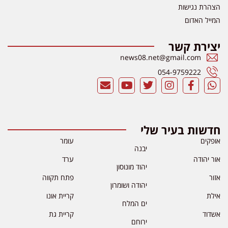
הצהרת נגישות
המייל האדום
יצירת קשר
news08.net@gmail.com
054-9759222
חדשות בעיר שלי
אופקים
עומר
יבנה
אור יהודה
ערד
יהוד מונוסון
אזור
פתח תקווה
יהודה ושומרון
אילת
קריית אונו
ים המלח
אשדוד
קריית גת
ירוחם