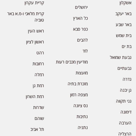
אשקלון
קריית עקרון
ירושלים
באר יעקב
קרית מלאכי ו-מ.א באר
כל הארץ
טוביה
באר שבע
כפר סבא
ראש העין
בית שמש
להבים
ראשון לציון
בת ים
לוד
רהט
גבעת שמואל
מודיעין מכבים רעות
רחובות
גבעתיים
מועצות
רמלה
גדרה
מזכרת בתיה
רמת גן
גן יבנה
מצפה רמון
רמת השרון
גני תקווה
נס ציונה
שדרות
דימונה
נתיבות
שוהם
הערבה
נתניה
תל אביב
הרצליה