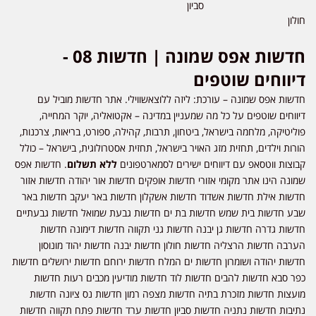
סביון
חולון
חדשות אפס שמונה | חדשות 08 -
דיווחים שוטפים
חדשות אפס שמונה – עורכת: ליזה ללוצאשווילי. אתר חדשות מוביל עם
דיווחים שוטפים על כל מה שמעניין במדינה – אקטואליה, יוקר המחייה,
פוליטיקה, מלחמה בישראל, ביטחון, תרבות, קהילה, ספורט, בריאות, צרכנות,
הורות וילדים, תחזית מזג האויר בישראל, תחזית אסטרולוגית, בישראל – כולל
קבוצות ווטסאפ עם דיווחים ישירים לסמארטפונים
ללא תשלום
. חדשות אפס
שמונה הינו אתר מקומי אזורי חדשות אופקים חדשות אור יהודה חדשות אזור
חדשות אילת חדשות אשדוד חדשות אשקלון חדשות באר יעקב חדשות באר
שבע חדשות בית שמש חדשות בת ים חדשות גבעת שמואל חדשות גבעתיים
חדשות גדרה חדשות גן יבנה חדשות גני תקווה חדשות דימונה חדשות
הערבה חדשות הרצליה חדשות חולון חדשות יבנה חדשות יהוד מונוסון
חדשות יהודה ושומרון חדשות ים המלח חדשות ירוחם חדשות ירושלים חדשות
כפר סבא חדשות להבים חדשות לוד חדשות מודיעין מכבים רעות חדשות
מועצות חדשות מזכרת בתיה חדשות מצפה רמון חדשות נס ציונה חדשות
נתיבות חדשות נתניה חדשות סביון חדשות ערד חדשות פתח תקווה חדשות