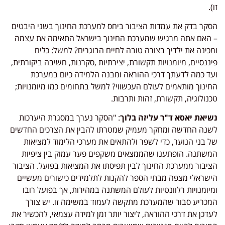
זו).
הסקר בדק את עמדות הציבור ביחס למערכת החינוך בשני היבטים
– האם אתה מרגיש שמערכת החינוך בישראל התאימה את עצמה
ומכינה את ילדיך בצורה טובה לחיים הבוגרים? למשל: כלים
פיננסיים, מיומנויות תקשורת, יצירתיות ,סקרנות, חשיבה ביקורתית,
ועד כמה לדעתך דרכי ההוראה ומבנה הלמידה כיום במערכת
החינוך מותאמים לעולם העכשווי? למשל בתחומים כמו מיומנויות;
טכנולוגיה, תקשורת, זהות ותרבות.
נשיאת יאסא ד"ר עליזה בלוך
: "הסקר נערך במסגרת היערכות
לשנה החדשה ומחקר מעמיק שמטרתו להבין את הצרכים החדשים
של בני הנוער, כדי לשפר ולהתאים את מערכי הלימוד למציאות
המשתנה. הופתענו שהממצאים משקפים פער עמוק בין ציפיות
הציבור ממערכת החינוך לבין תפיסתו את המציאות בפועל. הציבור
הישראלי מצפה מבתי הספר להקנות לתלמידים כישורים מעשיים
ומיומנויות רלוונטיות לעולם המשתנה במהירות, אך בפועל רובו
המכריע סבור שהמערכת מתקשה לעמוד במשימה זו. יש צורך
לעדכן את דרכי ההוראה, ליצור יותר זמן למידה עצמאי, להכשיר את