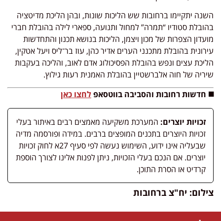
השנה יתקיימו ברחובות שש הליכות שונות, ובהן הליכת מדיטציה
בהובלת סטודיו “תמרה” למחול ותנועה, ספארי לילה בהובלת חברי
מועדון הצפרות של מכון ויצמן, הליכות בנושא תכנון והתחדשות
עירונית בהובלת מתכנני הערים אדיר כהן, עוז בר־ליס ויעל אטקין,
הליכת עצים ונפש בהובלת הפסיכולוג אדם לאוב, והליכה בעקבות
שיריה של חוה אלברשטיין בהובלת האמנית רעות גילוץ.
◼️ חדשות רחובות והסביבה בווטסאפ
לחצו כאן
זכויות יוצרים:
המערכת משקיעה מאמצים רבים באיתור בעלי
זכויות היוצרים בתכנים המופצים ברבים. במידה ופורסמה מדיה
שבעליה אינו ידוע, השימוש נעשה לפי סעיף 27א לחוק זכויות
יוצרים. אם הנכם בעלי הזכויות, ניתן לפנות אלינו לצורך הוספת
קרדיט או הסרת התוכן.
צילום: יח"צ ברחובות