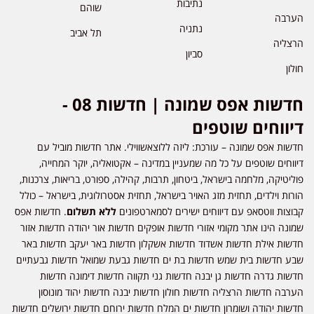
נתיבות
שוהם
הערבה
נתניה
תל אביב
הרצליה
סביון
חולון
חדשות אפס שמונה | חדשות 08 -
דיווחים שוטפים
חדשות אפס שמונה – עורכת: ליזה ללוצאשווילי. אתר חדשות מוביל עם
דיווחים שוטפים על כל מה שמעניין במדינה – אקטואליה, יוקר המחייה,
פוליטיקה, מלחמה בישראל, ביטחון, תרבות, קהילה, ספורט, בריאות, צרכנות,
הורות וילדים, תחזית מזג האויר בישראל, תחזית אסטרולוגית, בישראל – כולל
קבוצות ווטסאפ עם דיווחים ישירים לסמארטפונים
ללא תשלום
. חדשות אפס
שמונה הינו אתר מקומי אזורי חדשות אופקים חדשות אור יהודה חדשות אזור
חדשות אילת חדשות אשדוד חדשות אשקלון חדשות באר יעקב חדשות באר
שבע חדשות בית שמש חדשות בת ים חדשות גבעת שמואל חדשות גבעתיים
חדשות גדרה חדשות גן יבנה חדשות גני תקווה חדשות דימונה חדשות
הערבה חדשות הרצליה חדשות חולון חדשות יבנה חדשות יהוד מונוסון
חדשות יהודה ושומרון חדשות ים המלח חדשות ירוחם חדשות ירושלים חדשות