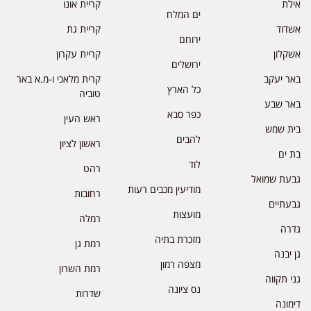
אילת
קריית אונו
ים המלח
אשדוד
קריית גת
ירוחם
אשקלון
קריית עקרון
ירושלים
באר יעקב
קרית מלאכי ו-מ.א באר
כל הארץ
טוביה
באר שבע
כפר סבא
ראש העין
בית שמש
להבים
ראשון לציון
בת ים
לוד
רהט
גבעת שמואל
מודיעין מכבים רעות
רחובות
גבעתיים
מועצות
רמלה
גדרה
מזכרת בתיה
רמת גן
גן יבנה
מצפה רמון
רמת השרון
גני תקווה
נס ציונה
שדרות
דימונה