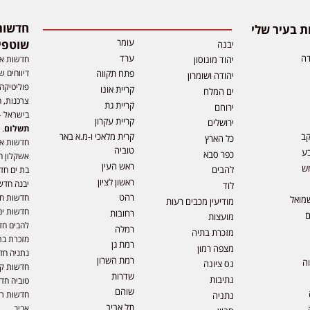
 בעיר שלי
עומר
שוטפי
יבנה
דה
ערד
חדשות אפ
יהוד מונוסון
דיווחים ש
פתח תקווה
יהודה ושומרון
פוליטיקה,
קריית אונו
ים המלח
צרכנות, ה
קריית גת
ירוחם
בישראל –
קריית עקרון
ירושלים
תשלום
. 
קב
קרית מלאכי ו-מ.א באר
כל הארץ
חדשות או
טוביה
ע
כפר סבא
אשקלון ח
ראש העין
ש
להבים
בת ים חד
ראשון לציון
יבנה חדש
לוד
רהט
חדשות חול
מואל
מודיעין מכבים רעות
חדשות ים
רחובות
ם
מועצות
להבים חד
רמלה
מזכרת בתיה
מזכרת בת
רמת גן
מצפה רמון
נתניה חד
רמת השרון
וה
נס ציונה
חדשות קר
שדרות
נתיבות
טוביה חד
שוהם
חדשות רמ
נתניה
תל אביב
אביב