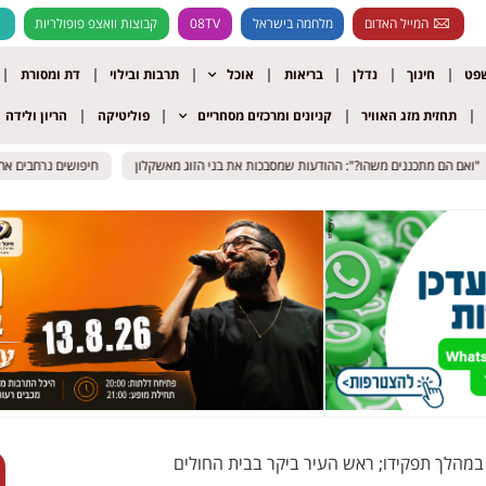
המייל האדום
מלחמה בישראל
08TV
קבוצות וואצפ פופולריות
שפט
חינוך
נדלן
בריאות
אוכל
תרבות ובילוי
דת ומסורת
תחזית מזג האוויר
קניונים ומרכזים מסחריים
פוליטיקה
הריון ולידה
הם מתכננים משהו?": ההודעות שמסבכות את בני הזוג מאשקלון
הם מתכננים משהו?": ההודעות שמסבכות את בני הזוג מאשקלון
חיפושים נרחבים אחר נעד
חיפושים נרחבים אחר נעד
במהלך תפקידו; ראש העיר ביקר בבית החולים