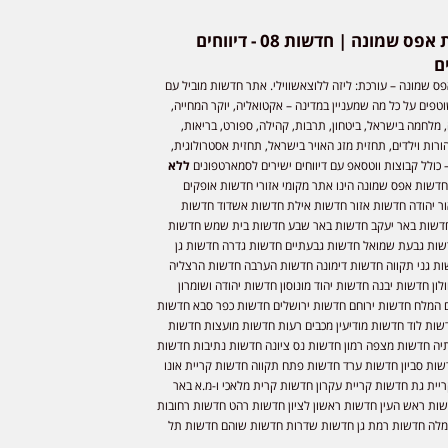
חדשות אפס שמונה | חדשות 08 - דיווחים
ם
ס שמונה – עורכת: ליזה ללוצאשווילי. אתר חדשות מוביל עם
וטפים על כל מה שמעניין במדינה – אקטואליה, יוקר המחייה,
 מלחמה בישראל, ביטחון, תרבות, קהילה, ספורט, בריאות,
ורות וילדים, תחזית מזג האויר בישראל, תחזית אסטרולוגית,
 כולל קבוצות ווטסאפ עם דיווחים ישירים לסמארטפונים
ללא
חדשות אפס שמונה הינו אתר מקומי אזורי חדשות אופקים
ר יהודה חדשות אזור חדשות אילת חדשות אשדוד חדשות
דשות באר יעקב חדשות באר שבע חדשות בית שמש חדשות
שות גבעת שמואל חדשות גבעתיים חדשות גדרה חדשות גן
ות גני תקווה חדשות דימונה חדשות הערבה חדשות הרצליה
ון חדשות יבנה חדשות יהוד מונוסון חדשות יהודה ושומרון
 המלח חדשות ירוחם חדשות ירושלים חדשות כפר סבא חדשות
שות לוד חדשות מודיעין מכבים רעות חדשות מועצות חדשות
יה חדשות מצפה רמון חדשות נס ציונה חדשות נתיבות חדשות
שות סביון חדשות ערד חדשות פתח תקווה חדשות קריית אונו
יית גת חדשות קריית עקרון חדשות קרית מלאכי ו-מ.א באר
שות ראש העין חדשות ראשון לציון חדשות רהט חדשות רחובות
לה חדשות רמת גן חדשות שדרות חדשות שוהם חדשות תל