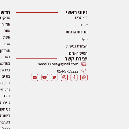
ניווט ראשי
חדשות
דף הבית
אופקים
אור יהו
אודות
אזור
מדיניות פרטיות
אילת
תקנון
אשדוד
הצהרת נגישות
אשקלון
המייל האדום
באר יע
יצירת קשר
באר שב
news08.net@gmail.com
בית שמ
054-9759222
בת ים
גבעת ש
גבעתיי
גדרה
גן יבנה
גני תקו
דימונה
הערבה
הרצליה