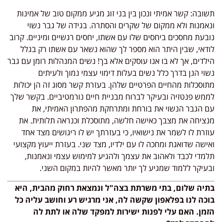
תשובה: קשר אמיתי ונכון בין בני זוג מגיע ממקום טוב של אמינות
ונאמנות ולא ממקום של שקרים והסתרה. בגידה של גבר נשוי
נובעת מחסכים ביחסים שלו עם אשתו, יחסים רגשיים ומיניים. קרוב
לודאי, שבין היתר הוא מספר לך שהוא נשאר עם אשתו רק בגלל
הילדים, אך לא בו אנו עוסקים אלא בך! נשים המנהלות רומן עם גבר
נשוי הנן בדרך כלל נשים בעלות דימוי עצמי נמוך ולעיתים
מתוסכלות מהחיים הפרטיים שלהן. בעזרת קשר מסוג זה הן יכולות
לממש פנטזיה ובעיקר לברוח מבניית חיים נורמטיביים. בקשר שלך
עם הגבר הנשוי את בורחת ומתרחקת מהפתרון האמיתי, את
מנציחה את מצבך כאישה חלשה, מתוסכלת וכנראה תלותית. את
עוזרת לו לשמר את נישואיו, כי בעזרתך יש לו ריגושים מצד אחד
ואישה שדואגת ומחכה לו עם ילדיו, מצד שני. בעזרת ייעוץ מקצועי
תלמדי לכבד ולאהוב את עצמך ולהגיע למימוש עצמי ונאמנות,
ובעיקר ללמוד שמגיע לך יותר מאשר להיות במקום השני.
בתיה שלום, בתי משרתת בצה"ל ונמצאת רחוק מהבית, היא
בוכה לנו בפלאפון שקשה לה, אני מרגיש רע וחושב עליה כל
הזמן. האם עלי לפנות ישירות למפקד שלה או לתת לה