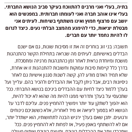
בתיה, בעלי ואני מרבים להתווכח בעיקר סביב הנושא החברתי.
בעלי אינו אוהב חברה ואני לעומתו חברותית. במפגשים הוא
יושב עם פרצוף חמוץ ואינו משתתף בשיחות. לעיתים אני
מבטלת יציאות, כדי להימנע מהמצב הבלתי נעים. כיצד לגרום
לו להיות נחמד יותר עם חברים.
תשובה: בני זוג בוחרים זה את זו מסיבות שונות, גם אם ישנם
הבדלים באישיותם. לעיתים מה שנראה בתחילת הקשר כהתנהגות
מושכת ומיוחדת נראית לאחר זמן כהתנהגות מרגיזה ומתסכלת.
בדרך כלל קיימות סיבות עמוקות וחשובות להתנהגות זו או אחרת,
שלא תמיד האדם מודע להן. קשה לשנות סגנון אישיות גם לאחר
ניסיונות רבים, אבל ניתן לקבל את ההבדלים ולהכיר בהם. עלייך ועל
בעלך ללמוד כיצד לחיות עם ההבדלים ביניכם בנושא החברתי. ככל
שתכעסי על בעלך ותדרשי ממנו להיות מה שהוא לא יכול להיות,
הוא יהפוך לשתקן עוד יותר וימשיך להחמיץ פנים. עליכם לדבר על
הנושא לא בסמוך ליציאה או מיד לאחריה, אלא כששניכם נינוחים
ורגועים. יתכן שאם בעלך ירגיש הבנה לתחושותיו, הוא ישתדל יותר,
אם לא להשתתף באופן פעיל, אז לפחות לא להחמיץ פנים. ככל
שתכבדו יותר את ההבדלים ביניכם, יתעצם ביניכם שיתוף פעולה