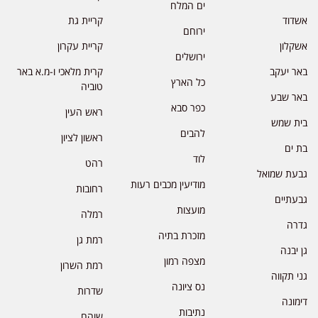
ים המלח
אשדוד
קריית גת
ירוחם
אשקלון
קריית עקרון
ירושלים
באר יעקב
קרית מלאכי ו-מ.א באר
כל הארץ
טוביה
באר שבע
כפר סבא
ראש העין
בית שמש
להבים
ראשון לציון
בת ים
לוד
רהט
גבעת שמואל
מודיעין מכבים רעות
רחובות
גבעתיים
מועצות
רמלה
גדרה
מזכרת בתיה
רמת גן
גן יבנה
מצפה רמון
רמת השרון
גני תקווה
נס ציונה
שדרות
דימונה
נתיבות
שוהם