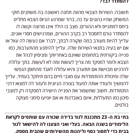
להסתדר לבד?
תשובה: השירות הצבאי מהווה תחנה ראשונה בה משתנים חוקי
המשחק שהיו נהוגים עד כה, ברור שמרגע הגיוס הצבא מחליט
ביחס למתגייס ולא ההורים. מצב בו הילד אינו מרוצה וקשה לו
להסתדר גורם לתסכול רב בקרב ההורים, שמרגישים חסרי אונים.
עלייך להיות מעורב במה שקורה לבתך, לברר אם נעשה לה עוול או
אם יש בעיה בתנאי השירות שלה. עלייך להימנע מהתערבות, כמו
פנייה ביקורתית בתחומים שאינם באחריותך ומניסיון לנהל את
הצבא ולומר למפקד מה צריך לעשות ומה לא לעשות. בתך עלולה
להרגיש מבוישת אם תתערב והיא עלולה לאבד מהחוסן הנפשי
שלה ומיכולת ההתמודדות עם מצבי חיים בהם תיתקל בעתיד. עלייך
להמשיך ולעודד אותה לפעול בצורה הגיונית ולעזור לה למצוא דרכי
התמודדות. חשוב שתשמור את הפנייה הישירה למפקדה רק למצבי
סיכון כמו התעללות, איום באובדנות או אם יופיעו סימני מצוקה
בולטים.
בתי בת ה- 23 מתכננת לגור בדירה שכורה עם שותפים לקראת
הלימודים בשנה הבאה. בעלי ואני הצענו לה להישאר לגור
בבית כדי לחסוך כסף וליהנות מהשירותים שהבית מספק,