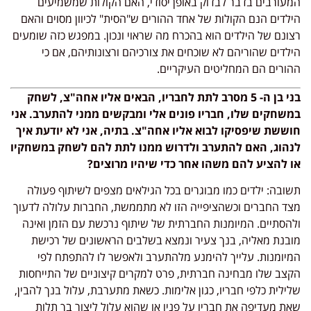
המעורבים בדבר לבדוק באופן יסודי, האם הקולות שמשמיעים
הילדים הנם הקולות של אחד ההורים ש"הסית" לכיוון מסוים והאם
רצונם של הילדים הוא בהכרח מה שראוי ונכון. במפגש כזה שומעים
הילדים שהוריהם לא שוכחים את צורכיהם ורצונותיהם, אם כי
ההורים הם המחליטים העיקריים.
בני בן ה- 5 מסרב לתת לחבריו, הבאים אליו אחה"צ, לשחק
במשחקים שלו, חבריו פונים אלי ומבקשים ממני להתערב. אני
חוששת שיפסיקו לבוא אליו אחה"צ. בתיה, אני לא יודעת איך
לנהוג, האם להתערב ולדרוש ממנו לתת להם לשחק במשחקיו
או להציע להם משהו אחר כדי שיהיו מרוצים?
תשובה: ילדים כמו מבוגרים בכל הגילאים מצפים לשיתוף פעולה
מצד החברים וכשהציפייה הזו לא מתממשת, החברות עלולה לדעוך
ולהסתיים. המיומנות החברתית של שיתוף נרכשת עם הזמן ואינה
מובנת מאליה, בנך צעיר ונמצא בשלבים הראשונים של רכישת
המיומנות. עלייך להימנע מלהתערב ולאפשר לו להתפתח לפי
הקצב שלו מבחינה חברתית, פרט למקרים קיצוניים של התייחסות
שלילית כלפי חבריו, כגון אלימות. כשאת מתערבת, עלול בנך להבין,
שאת מעדיפה את חבריו על פניו או שהוא עלול ליצור בך תלות