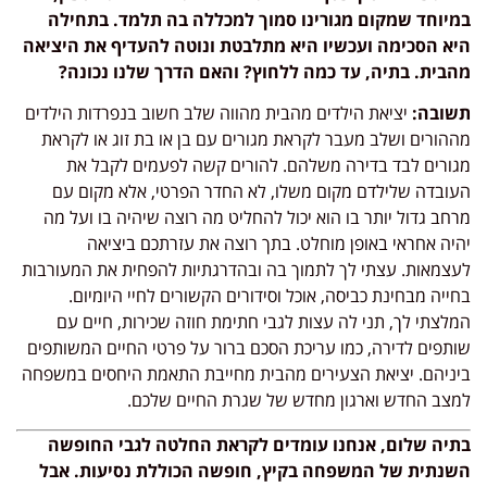
במיוחד שמקום מגורינו סמוך למכללה בה תלמד. בתחילה
היא הסכימה ועכשיו היא מתלבטת ונוטה להעדיף את היציאה
מהבית. בתיה, עד כמה ללחוץ? והאם הדרך שלנו נכונה?
תשובה:
יציאת הילדים מהבית מהווה שלב חשוב בנפרדות הילדים
מההורים ושלב מעבר לקראת מגורים עם בן או בת זוג או לקראת
מגורים לבד בדירה משלהם. להורים קשה לפעמים לקבל את
העובדה שלילדם מקום משלו, לא החדר הפרטי, אלא מקום עם
מרחב גדול יותר בו הוא יכול להחליט מה רוצה שיהיה בו ועל מה
יהיה אחראי באופן מוחלט. בתך רוצה את עזרתכם ביציאה
לעצמאות. עצתי לך לתמוך בה ובהדרגתיות להפחית את המעורבות
בחייה מבחינת כביסה, אוכל וסידורים הקשורים לחיי היומיום.
המלצתי לך, תני לה עצות לגבי חתימת חוזה שכירות, חיים עם
שותפים לדירה, כמו עריכת הסכם ברור על פרטי החיים המשותפים
ביניהם. יציאת הצעירים מהבית מחייבת התאמת היחסים במשפחה
למצב החדש וארגון מחדש של שגרת החיים שלכם.
בתיה שלום, אנחנו עומדים לקראת החלטה לגבי החופשה
השנתית של המשפחה בקיץ, חופשה הכוללת נסיעות. אבל