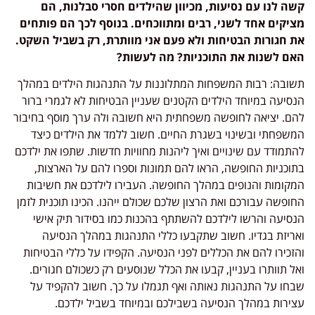
קשה לנו עם נסיעות, מכיוון שהילדים חסרי סבלנות, הם
מציקים אחד לשני, רבים ומתווכחים. בנוסף לכך הם פותחים
את חגורות הבטיחות ולא פעם אני מוותרת, רק בשביל השקט.
האם לשנות את התוכניות? מה לעשות?
תשובה: רבות המשפחות המתלוננות על התנהגות הילדים במהלך
הנסיעה במיוחד הילדים הקטנים שעניין הבטיחות לא לגמרי ברור
להם. יציאה לחופשה משפחתית היא חשובה ולה ערך מוסף בחיבור
המשפחתי ובשינוי בשגרת החיים. חשוב ללמד את הילדים כיצד
להתמודד עם שינויים ואיך ליהנות מחוויות חדשות. שתפו את ילדכם
בתוכניות החופשה, הראו להם תמונות וספרו להם על הארצות,
המקומות והנופים במהלך החופשה. העבירו לילדכם את חשיבות
החופשה עבורכם ואת הרצון שלכם שכולם ייהנו. הכינו תוכנית לזמן
הנסיעה והרשו לילדכם להשתתף בהכנות כמו בסידור תיק אישי
ואריזת בגדיו. חשוב שתקבעו כללי התנהגות במהלך הנסיעה
והזכירו להם את הכללים לפני הנסיעה. הקפידו על כללי הבטיחות
ואל תוותרו בעניין, קבעו את הכלל שנוסעים רק כשכולם חגורים.
שבחו על התנהגות נאותה ואף תגמלו על כך. חשוב להקפיד על
עצירות במהלך הנסיעה בשבילכם ובמיוחד בשביל ילדכם.