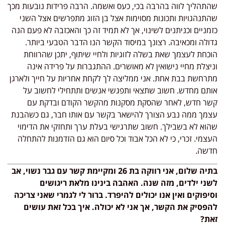
שהתהליך לווה בהרבה בכי, כעס ואשמה. הרבה פרידות נובעות מכך
שהתנהגויות ותכונות מסוימות אצל בן הזוג מתפרשים אצל השני
כזמניים וכניתנים לשינוי, אך לא תמיד זה כך והאכזבה לא פעם הנה
גדולה ומכאיבה. רצונך במיסוד הקשר הנו הדבר הטבעי ביותר.
הוכחת לעצמך שאת בשלה לזוגיות ולחיי שיתוף, יתכן שהרווחת
וניצלת מחיי נישואין לא מאושרים. ההתגברות על פרידה אינה
מתרחשת בבת אחת. אני ממליצה לך לקחת אחריות על חייך ולארגן
אותם מחדש. חשוב שתצאי ותפגשי אנשים ותתחילי לחשוב על
קשר חדש, לאחר שהסקת מסקנות מהקשר הקודם ובדקת עם
עצמך ממה נבע הצורך להישאר בקשר עם אותו חבר, גם כשהבנת
שהוא לא בשבילך. חשוב שתרגישי בעלת ערך ותחזקי את הדימוי
העצמי. זכרי, כי לא הכל אבוד וכל סיום הוא גם הזדמנות להתחלה
חדשה.
בתיה שלום, אני רווקה בת 26 ומקיימת קשר עם גבר נשוי, אב
לשני ילדים, מזה שנה. האהבה בינינו מלאת ריגושים
וסיפוקים ואין אנו יכולים להיפרד. ברור לי לגמרי שאני צריכה
להפסיק את הקשר, אך אני לא יכולה. איך בכל זאת עושים
זאת?