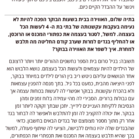
ויגשר על ההבדל הקיים כיום.
בתיה שלום, האווירה בבית בשעות הבוקר הפכה להיות לא
נעימה בעקבות עקשנותה של בתי בת ה- 4 לעשות הכל
בעצמה. למשל, לסגור בעצמה את כפתורי המכנס או הרוכסן,
או להחליף בגדים למרות שערב קודם החליטה מה תלבש
למחרת. איך לשפר את האווירה בבוקר?
תשובה: בגיל טרום בית הספר נחשפים ההורים יותר ויותר לרצונם
של הילדים להיות עצמאים ולעשות הכל בעצמם. נושא הלבוש הוא
אחד הנושאים עליהם ניטש ריב בין הורים לילדים במיוחד בבוקר,
לפני היציאה מהבית, כמעט בכל גיל. בתך מנסה להפגין עצמאות
ולא בהכרח עקשנות. בבוקר אפשרי לה לעשות בכוחות עצמה אך
עם גבולות ברורים. הסבירי לה מהי עמידה בלוח זמנים ומהן
הנסיבות ללקיחת העניינים לידייך. יתכן שבתך זקוקה ליותר זמן
בבוקר. את יכולה להקציב לה זמן להתלבש ולאפשר לה לבחור בגד
אחר רק מתוך מספר מצומצם של בגדים הבאים בחשבון. כדאי
שהבגדים שלה יהיו נוחים ללבישה, הציעי לה שיתוף פעולה, למשל
בכך שהיא תלבש בעצמה את המכנס ואת תכפתרי את הכפתורים,