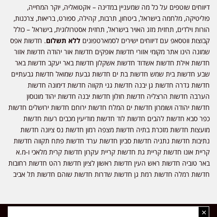
דיווחים שוטפים על כל מה שמעניין במדינה – אקטואליה, יוקר המחייה,
פוליטיקה, מלחמה בישראל, ביטחון, תרבות, קהילה, ספורט, בריאות, צרכנות,
הורות וילדים, תחזית מזג האויר בישראל, תחזית אסטרולוגית, בישראל – כולל
קבוצות ווטסאפ עם דיווחים ישירים לסמארטפונים
ללא תשלום
. חדשות אפס
שמונה הינו אתר מקומי אזורי חדשות אופקים חדשות אור יהודה חדשות אזור
חדשות אילת חדשות אשדוד חדשות אשקלון חדשות באר יעקב חדשות באר
שבע חדשות בית שמש חדשות בת ים חדשות גבעת שמואל חדשות גבעתיים
חדשות גדרה חדשות גן יבנה חדשות גני תקווה חדשות דימונה חדשות
הערבה חדשות הרצליה חדשות חולון חדשות יבנה חדשות יהוד מונוסון
חדשות יהודה ושומרון חדשות ים המלח חדשות ירוחם חדשות ירושלים חדשות
כפר סבא חדשות להבים חדשות לוד חדשות מודיעין מכבים רעות חדשות
מועצות חדשות מזכרת בתיה חדשות מצפה רמון חדשות נס ציונה חדשות
נתיבות חדשות נתניה חדשות סביון חדשות ערד חדשות פתח תקווה חדשות
קריית אונו חדשות קריית גת חדשות קריית עקרון חדשות קרית מלאכי ו-מ.א
באר טוביה חדשות ראש העין חדשות ראשון לציון חדשות רהט חדשות רחובות
חדשות רמלה חדשות רמת גן חדשות שדרות חדשות שוהם חדשות תל אביב
×