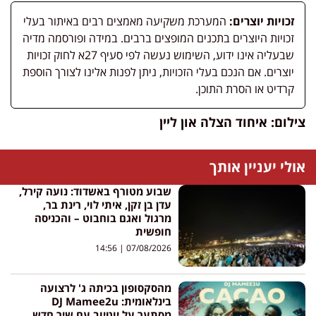
זכויות יוצרים:
המערכת משקיעה מאמצים רבים באיתור בעלי
זכויות היוצרים בתכנים המופצים ברבים. במידה ופורסמה מדיה
שבעליה אינו ידוע, השימוש נעשה לפי סעיף 27א לחוק זכויות
יוצרים. אם הנכם בעלי הזכויות, ניתן לפנות אלינו לצורך הוספת
קרדיט או הסרת התוכן.
צילום: איחוד הצלה און ליין
אולי יעניין אותך
שבוע מטורף באשדוד: נועה קירל,
עדן בן זקן, איתי לוי, רינת בר,
מרגול ואגם בוחבוט – והכניסה
חופשית
14:56
07/08/2026
מהסקסופון בכיתה ג' לרצועה
בינלאומית: DJ Mamee2u
מסתער על יוטיוב עם שיר חדש