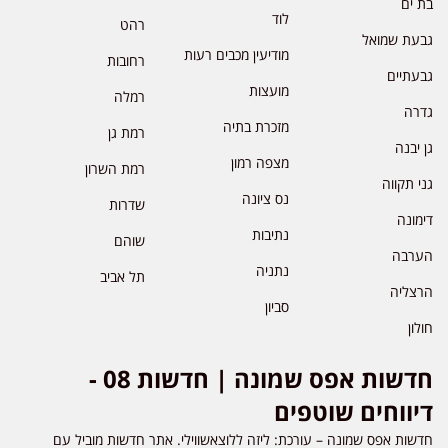
בת ים
לוד
רהט
גבעת שמואל
מודיעין מכבים רעות
רחובות
גבעתיים
מועצות
רמלה
גדרה
מזכרת בתיה
רמת גן
גן יבנה
מצפה רמון
רמת השרון
גני תקווה
נס ציונה
שדרות
דימונה
נתיבות
שוהם
הערבה
נתניה
תל אביב
הרצליה
סביון
חולון
חדשות אפס שמונה | חדשות 08 -
דיווחים שוטפים
חדשות אפס שמונה – עורכת: ליזה ללוצאשווילי. אתר חדשות מוביל עם