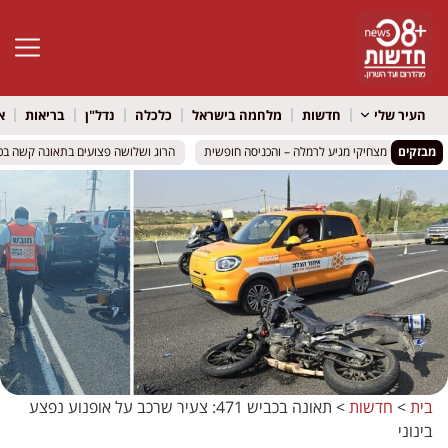
פתח סרגל 
העיר שלי
חדשות
מלחמה בישראל
כלכלה
נדל"ן
בריאות
א
מבזקים
דים רועיקי מצחיקי מגיע לרמלה – והכניסה חופשית
דים רועיקי מצחיקי מגיע לרמלה – והכניסה חופשית
הרוג ושלושה פצועים בתאונה קשה בכביש 316 סמוך למיתר: שני כלי רכב התה
הרוג ושלושה פצועים בתאונה קשה בכביש 316 סמוך למיתר: שני כלי רכב התה
בית
>
חדשות
>
תאונה בכביש 471: צעיר שרכב על אופנוע נפצע
בינוני