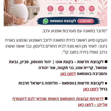
"מדובר בתאונה עם מעורבות אופנוע ורכב.
הענקנו סיוע ראשוני בזירת התאונה לרוכב האופנוע שנפצע באורח
בינוני. לאחר מכן הוא פונה לבית החולים בלינסון. גבר ואשה ששהו
ברכב טופלו בזירה במצב קל".
◼️ לקבוצת חדשות
– בקעת אונו | יהוד מונוסון, סביון, גבעת
שמואל, קריית אונו, גני תקווה, אור יהודה
והסביבה
בווטסאפ
לחצו כאן
■ לקבוצת חדשות בווטסאפ – מלחמה בישראל חרבות
ברזל
לחצו כאן
◼️
לרשימת קבוצות הווטסאפ השוות שכדאי לכם להצטרף
אליהן – לחצו כאן