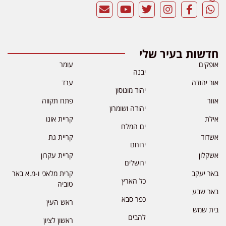
חדשות בעיר שלי
אופקים
עומר
יבנה
אור יהודה
ערד
יהוד מונוסון
אזור
פתח תקווה
יהודה ושומרון
אילת
קריית אונו
ים המלח
אשדוד
קריית גת
ירוחם
אשקלון
קריית עקרון
ירושלים
באר יעקב
קרית מלאכי ו-מ.א באר
כל הארץ
טוביה
באר שבע
כפר סבא
ראש העין
בית שמש
להבים
ראשון לציון