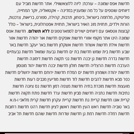
חדשות אפס שמונה – עורכת: ליזה ללוצאשווילי. אתר חדשות מוביל עם
דיווחים שוטפים על כל מה שמעניין במדינה – אקטואליה, יוקר המחייה,
פוליטיקה, מלחמה בישראל, ביטחון, תרבות, קהילה, ספורט, בריאות, צרכנות,
הורות וילדים, תחזית מזג האויר בישראל, תחזית אסטרולוגית, בישראל – כולל
קבוצות ווטסאפ עם דיווחים ישירים לסמארטפונים
ללא תשלום
. חדשות אפס
שמונה הינו אתר מקומי אזורי חדשות אופקים חדשות אור יהודה חדשות אזור
חדשות אילת חדשות אשדוד חדשות אשקלון חדשות באר יעקב חדשות באר
שבע חדשות בית שמש חדשות בת ים חדשות גבעת שמואל חדשות גבעתיים
חדשות גדרה חדשות גן יבנה חדשות גני תקווה חדשות דימונה חדשות
הערבה חדשות הרצליה חדשות חולון חדשות יבנה חדשות יהוד מונוסון
חדשות יהודה ושומרון חדשות ים המלח חדשות ירוחם חדשות ירושלים חדשות
כפר סבא חדשות להבים חדשות לוד חדשות מודיעין מכבים רעות חדשות
מועצות חדשות מזכרת בתיה חדשות מצפה רמון חדשות נס ציונה חדשות
נתיבות חדשות נתניה חדשות סביון חדשות ערד חדשות פתח תקווה חדשות
קריית אונו חדשות קריית גת חדשות קריית עקרון חדשות קרית מלאכי ו-מ.א
באר טוביה חדשות ראש העין חדשות ראשון לציון חדשות רהט חדשות רחובות
חדשות רמלה חדשות רמת גן חדשות שדרות חדשות שוהם חדשות תל אביב