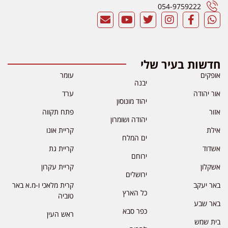
054-9759222
חדשות בעיר שלי
אופקים
עומר
יבנה
אור יהודה
ערד
יהוד מונוסון
אזור
פתח תקווה
יהודה ושומרון
אילת
קריית אונו
ים המלח
אשדוד
קריית גת
ירוחם
אשקלון
קריית עקרון
ירושלים
באר יעקב
קרית מלאכי ו-מ.א באר
כל הארץ
טוביה
באר שבע
כפר סבא
ראש העין
בית שמש