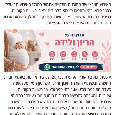
האירוע הארצי של התוכנית התקיים אתמול במרכז האירועים “ואלי”
בכפר סבא, בהשתתפות כ־800 תלמידים, נציגי רשויות מקומיות,
בכירים בחברת החשמל ונציגי משרד החינוך. במהלך האירוע הוכרזו
הזוכים בתחרות הארצית לשנת הפעילות.
תוכנית “נתיב האור”, הפועלת כבר 20 שנה, מתקיימת ביוזמת חברת
החשמל ובשיתוף משרד החינוך ומרכז השלטון המקומי. השנה
פעלה התוכנית בכ־1,600 בתי ספר וכ־195 רשויות מקומיות
ואזוריות, ומטרתה להכשיר תלמידים כ“מנהיגות צעירה” בתחומי
אנרגיה, בטיחות והתייעלות אנרגטית. הנושא המרכזי של השנה
היה “בטיחות במתח גבוה”, כאשר התלמידים התבקשו ליצור כרזות
הסברה בנושא התנהגות בטוחה בסביבת חשמל, בהתאם לעונות