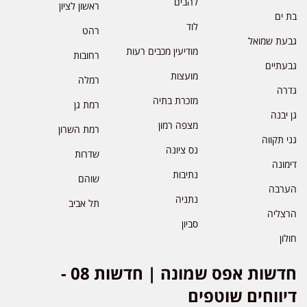
להבים
ראשון לציון
בת ים
לוד
רהט
גבעת שמואל
מודיעין מכבים רעות
רחובות
גבעתיים
מועצות
רמלה
גדרה
מזכרת בתיה
רמת גן
גן יבנה
מצפה רמון
רמת השרון
גני תקווה
נס ציונה
שדרות
דימונה
נתיבות
שוהם
הערבה
נתניה
תל אביב
הרצליה
סביון
חולון
חדשות אפס שמונה | חדשות 08 -
דיווחים שוטפים