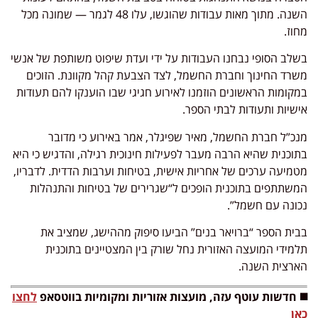
השנה. מתוך מאות עבודות שהוגשו, עלו 48 לגמר — שמונה מכל
מחוז.
בשלב הסופי נבחנו העבודות על ידי ועדת שיפוט משותפת של אנשי
משרד החינוך וחברת החשמל, לצד הצבעת קהל מקוונת. הזוכים
במקומות הראשונים הוזמנו לאירוע חגיגי שבו הוענקו להם תעודות
אישיות ותעודות לבתי הספר.
מנכ”ל חברת החשמל, מאיר שפיגלר, אמר באירוע כי מדובר
בתוכנית שהיא הרבה מעבר לפעילות חינוכית רגילה, והדגיש כי היא
מטמיעה ערכים של אחריות אישית, בטיחות וערבות הדדית. לדבריו,
המשתתפים בתוכנית הופכים ל“שגרירים של בטיחות והתנהלות
נכונה עם חשמל”.
בבית הספר “ברויאר בנים” הביעו סיפוק מההישג, שמציב את
תלמידי המועצה האזורית נחל שורק בין המצטיינים בתוכנית
הארצית השנה.
◼️ חדשות עוטף עזה, מועצות אזוריות ומקומיות בווטסאפ
לחצו
כאן