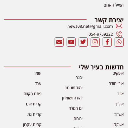
המייל האדום
יצירת קשר
news08.net@gmail.com
054-9759222
חדשות בעיר שלי
אופקים
עומר
יבנה
אור יהודה
ערד
יהוד מונוסון
אזור
פתח תקווה
יהודה ושומרון
אילת
קריית אונו
ים המלח
אשדוד
קריית גת
ירוחם
אשקלון
קריית עקרון