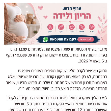
מדובר בשתי תוכניות חדשות, המצטרפות למתחמים שכבר נדונו
בערד, דימונה ורחובות במסגרת יישום החוק החדש, שנכנס לתוקף
ב־5 באפריל 2026.
החוק מאפשר לקדם הליכי שיקום מהירים באזורים שנפגעו
במלחמה, לא רק באמצעות תיקון נקודתי של מבנים שניזוקו, אלא
באמצעות תכנון מחודש של מתחמים שלמים: חידוש הבינוי, שיפור
המרחב הציבורי, הגדלת היצע הדיור וחיזוק החוסן העירוני.
לפי ההליך שנקבע בחוק, לאחר הכרזת הממשלה ניתן יהיה לקדם
את התוכניות במסלול מואץ: הפקדת תוכנית בתוך כ־6 חודשים
ואישורה בתוך כ־12 חודשים. במקביל נקבעו מנגנונים משלימים,