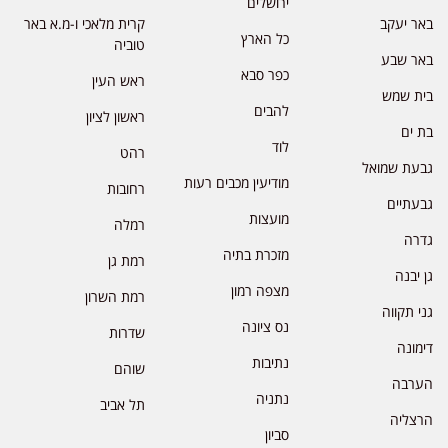
ירושלים
באר יעקב
קרית מלאכי ו-מ.א באר
כל הארץ
טוביה
באר שבע
כפר סבא
ראש העין
בית שמש
להבים
ראשון לציון
בת ים
לוד
רהט
גבעת שמואל
מודיעין מכבים רעות
רחובות
גבעתיים
מועצות
רמלה
גדרה
מזכרת בתיה
רמת גן
גן יבנה
מצפה רמון
רמת השרון
גני תקווה
נס ציונה
שדרות
דימונה
נתיבות
שוהם
הערבה
נתניה
תל אביב
הרצליה
סביון