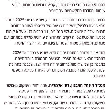
בהם הקפאת היתרי בנייה זמנית, קביעת זכויות ותמורות, ביצוע
שומות והסדרת התקשרויות עם דיירים.
ברמת גן מדובר במתחם ירושלים־תרצה, שנפגע ביוני 2025 במהלך
מבצע “עם כלביא”, בעקבות פגיעת טיל בליסטי באזור הרחובות
תרצה ושדרות ירושלים. לפי הנתונים, 11 מבנים בני 3 עד 6 קומות
נפגעו. התוכנית צפויה לקדם התחדשות עירונית כוללת במתחם, עם
מגורים, תעסוקה, מסחר ושטחים ציבוריים לאורך ציר המטרו.
בתל אביב מדובר במתחם יהודה הלוי, שנפגע בפברואר 2026
במהלך מבצע “שאגת הארי”. הפגיעה החמורה ביותר הייתה
במבנה בן שלוש קומות ברחוב יהודה הלוי 121, שנבנה בתחילת
שנות ה־60, הוגדר כמבנה מסוכן ונהרס לאחר הפגיעה מטעמי
בטיחות.
מנכ״ל מינהל התכנון, רפי אלמליח
, אמר: “חוק השיקום מאפשר
למדינה לפעול במהירות ובאחריות כדי להפוך אזורי פגיעה
להזדמנות להתחדשות עירונית איכותית ומחזקת. במקום להסתפק
בשיקום נקודתי של מבנים שניזוקו, אנו מקדמים תכנון כולל שמחדש
את המרחב העירוני, מוסיף יחידות דיור, משפר את התשתיות