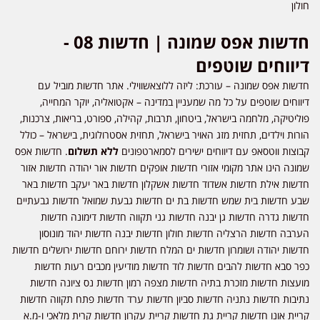
חולון
חדשות אפס שמונה | חדשות 08 -
דיווחים שוטפים
חדשות אפס שמונה – עורכת: ליזה ללוצאשווילי. אתר חדשות מוביל עם
דיווחים שוטפים על כל מה שמעניין במדינה – אקטואליה, יוקר המחייה,
פוליטיקה, מלחמה בישראל, ביטחון, תרבות, קהילה, ספורט, בריאות, צרכנות,
הורות וילדים, תחזית מזג האויר בישראל, תחזית אסטרולוגית, בישראל – כולל
קבוצות ווטסאפ עם דיווחים ישירים לסמארטפונים
ללא תשלום
. חדשות אפס
שמונה הינו אתר מקומי אזורי חדשות אופקים חדשות אור יהודה חדשות אזור
חדשות אילת חדשות אשדוד חדשות אשקלון חדשות באר יעקב חדשות באר
שבע חדשות בית שמש חדשות בת ים חדשות גבעת שמואל חדשות גבעתיים
חדשות גדרה חדשות גן יבנה חדשות גני תקווה חדשות דימונה חדשות
הערבה חדשות הרצליה חדשות חולון חדשות יבנה חדשות יהוד מונוסון
חדשות יהודה ושומרון חדשות ים המלח חדשות ירוחם חדשות ירושלים חדשות
כפר סבא חדשות להבים חדשות לוד חדשות מודיעין מכבים רעות חדשות
מועצות חדשות מזכרת בתיה חדשות מצפה רמון חדשות נס ציונה חדשות
נתיבות חדשות נתניה חדשות סביון חדשות ערד חדשות פתח תקווה חדשות
קריית אונו חדשות קריית גת חדשות קריית עקרון חדשות קרית מלאכי ו-מ.א