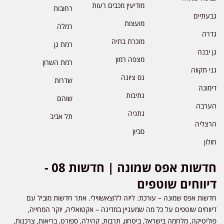
מודיעין מכבים רעות
רחובות
גבעתיים
מועצות
רמלה
גדרה
מזכרת בתיה
רמת גן
גן יבנה
מצפה רמון
רמת השרון
גני תקווה
נס ציונה
שדרות
דימונה
נתיבות
שוהם
הערבה
נתניה
תל אביב
הרצליה
סביון
חולון
חדשות אפס שמונה | חדשות 08 -
דיווחים שוטפים
חדשות אפס שמונה – עורכת: ליזה ללוצאשווילי. אתר חדשות מוביל עם
דיווחים שוטפים על כל מה שמעניין במדינה – אקטואליה, יוקר המחייה,
פוליטיקה, מלחמה בישראל, ביטחון, תרבות, קהילה, ספורט, בריאות, צרכנות,