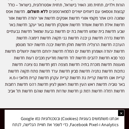
הורות וילדים, תחזית מזג האויר בישראל, תחזית אסטרולוגית, בישראל – כולל
קבוצות ווטסאפ עם דיווחים ישירים לסמארטפונים
ללא תשלום
. חדשות אפס
שמונה הינו אתר מקומי אזורי חדשות אופקים חדשות אור יהודה חדשות אזור
חדשות אילת חדשות אשדוד חדשות אשקלון חדשות באר יעקב חדשות באר
שבע חדשות בית שמש חדשות בת ים חדשות גבעת שמואל חדשות גבעתיים
חדשות גדרה חדשות גן יבנה חדשות גני תקווה חדשות דימונה חדשות
הערבה חדשות הרצליה חדשות חולון חדשות יבנה חדשות יהוד מונוסון
חדשות יהודה ושומרון חדשות ים המלח חדשות ירוחם חדשות ירושלים חדשות
כפר סבא חדשות להבים חדשות לוד חדשות מודיעין מכבים רעות חדשות
מועצות חדשות מזכרת בתיה חדשות מצפה רמון חדשות נס ציונה חדשות
נתיבות חדשות נתניה חדשות סביון חדשות ערד חדשות פתח תקווה חדשות
קריית אונו חדשות קריית גת חדשות קריית עקרון חדשות קרית מלאכי ו-מ.א
באר טוביה חדשות ראש העין חדשות ראשון לציון חדשות רהט חדשות רחובות
חדשות רמלה חדשות רמת גן חדשות שדרות חדשות שוהם חדשות תל אביב
×
כל הזכויות שמורות ל-ליזה ללוצאשווילי - חדשות אפס שמונה - דיווחים בזמן
אנחנו משתמשים בעוגיות (Cookies) ובטכנולוגיות כמו Google
אמת, נוסד בשנת 2019 | טל' לפרסומים 054-9759222 מייל מערכת
Analytics ו-Facebook Pixel, כדי לשפר את חוויית הגלישה, לנתח
news08.net@gmail.com