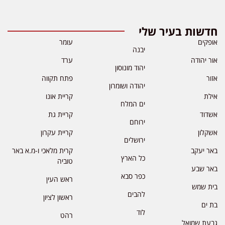
חדשות בעיר שלי
אופקים
עומר
יבנה
אור יהודה
ערד
יהוד מונוסון
אזור
פתח תקווה
יהודה ושומרון
אילת
קריית אונו
ים המלח
אשדוד
קריית גת
ירוחם
אשקלון
קריית עקרון
ירושלים
באר יעקב
קרית מלאכי ו-מ.א באר
כל הארץ
טוביה
באר שבע
כפר סבא
ראש העין
בית שמש
להבים
ראשון לציון
בת ים
לוד
רהט
גבעת שמואל