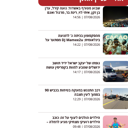
שבוע מטורף באשדוד: נועה קירל, עדן
בן זקן, איתי לוי, רינת בר, מרגול ואגם
בוחבוט – והכניסה חופשית
14:56
07/08/2026
מהסקסופון בכיתה ג' לרצועה
בינלאומית: DJ Mamee2u מסתער על
יוטיוב עם שיר חדש
14:22
07/08/2026
גופתו של יעקב ישראל ידיד תושב
ירושלים שטבע למוות בקפריסין עושה
את דרכה לישראל
14:17
07/08/2026
רכב התנגש במעקה בטיחות בכביש 90
בסמוך לעין חצבה
12:29
07/08/2026
הילדים הולכים לעוף על זה: כוכב
הילדים רועיקי מצחיקי מגיע לרמלה –
והכניסה חופשית
09:48
07/08/2026