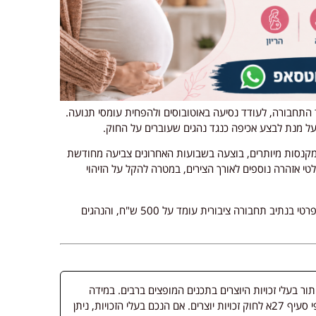
ד התחבורה, לעודד נסיעה באוטובוסים ולהפחית עומסי תנועה.
על מנת לבצע אכיפה כנגד נהגים שעוברים על החוק.
ע מקנסות מיותרים, בוצעה בשבועות האחרונים צביעה מחודשת
לטי אזהרה נוספים לאורך הצירים, במטרה להקל על הזיהוי
עוד נמסר כי הקנס שקבעה הממשלה על נסיעה ברכב פרטי בנתיב תחבורה ציבורית עומד על 500 ש"ח, והנהגים
 בעלי זכויות היוצרים בתכנים המופצים ברבים. במידה
ופורסמה מדיה שבעליה אינו ידוע, השימוש נעשה לפי סעיף 27א לחוק זכויות יוצרים. אם הנכם בעלי הזכויות, ניתן