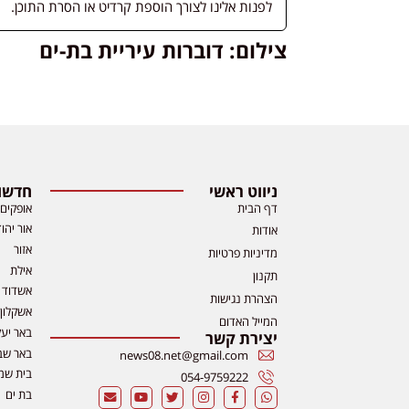
לפנות אלינו לצורך הוספת קרדיט או הסרת התוכן.
צילום: דוברות עיריית בת-ים
ניווט ראשי
חדשות
דף הבית
אופקים
אור יהו
אודות
אזור
מדיניות פרטיות
אילת
תקנון
אשדוד
הצהרת נגישות
אשקלון
המייל האדום
באר יע
יצירת קשר
באר שב
news08.net@gmail.com
בית שמ
054-9759222
בת ים