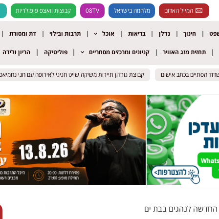
המייל האדום
מלחמה בישראל
08TV
קבוצות וואצפ פופולריות
שפט
חינוך
נדלן
בריאות
אוכל
תרבות ובילוי
דת ומסורת
תחזית מזג האוויר
קניונים ומרכזים מסחריים
פוליטיקה
הריון ולידה
 הסתיים בכתב אישום
 הסתיים בכתב אישום
קבוצת גורדון תיירות משיקה שייט חגיגי לאירופה עם חני נחמיאס ויהו
קבוצת גורדון תיירות משיקה שייט חגיגי לאירופה עם חני נחמיאס ויהו