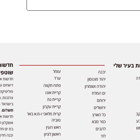
 בעיר שלי
עומר
שוטפי
יבנה
דה
ערד
חדשות אפ
יהוד מונוסון
דיווחים ש
פתח תקווה
יהודה ושומרון
פוליטיקה,
קריית אונו
ים המלח
צרכנות, ה
קריית גת
ירוחם
בישראל –
קריית עקרון
ירושלים
תשלום
. 
קב
קרית מלאכי ו-מ.א באר
כל הארץ
חדשות או
טוביה
ע
כפר סבא
אשקלון ח
ראש העין
ש
להבים
בת ים חד
ראשון לציון
יבנה חדש
לוד