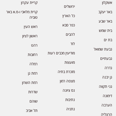
אשקלון
קריית עקרון
ירושלים
באר יעקב
קרית מלאכי ו-מ.א באר
כל הארץ
טוביה
באר שבע
כפר סבא
ראש העין
בית שמש
להבים
ראשון לציון
בת ים
לוד
רהט
גבעת שמואל
מודיעין מכבים רעות
רחובות
גבעתיים
מועצות
רמלה
גדרה
מזכרת בתיה
רמת גן
גן יבנה
מצפה רמון
רמת השרון
גני תקווה
נס ציונה
שדרות
דימונה
נתיבות
שוהם
הערבה
נתניה
תל אביב
הרצליה