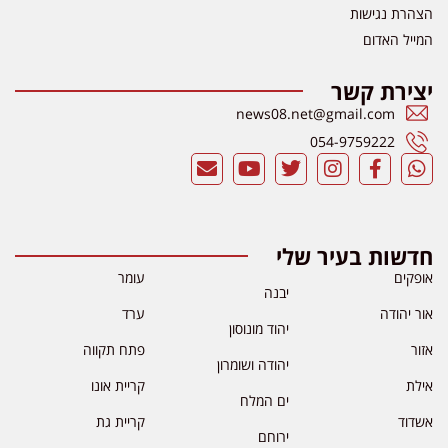
הצהרת נגישות
המייל האדום
יצירת קשר
news08.net@gmail.com
054-9759222
חדשות בעיר שלי
אופקים
עומר
יבנה
אור יהודה
ערד
יהוד מונוסון
אזור
פתח תקווה
יהודה ושומרון
אילת
קריית אונו
ים המלח
אשדוד
קריית גת
ירוחם