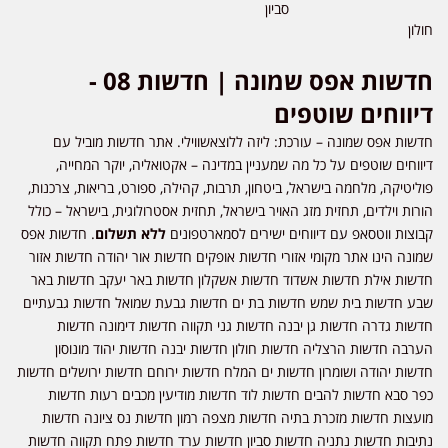
סביון
חולון
חדשות אפס שמונה | חדשות 08 -
דיווחים שוטפים
חדשות אפס שמונה – עורכת: ליזה ללוצאשווילי. אתר חדשות מוביל עם
דיווחים שוטפים על כל מה שמעניין במדינה – אקטואליה, יוקר המחייה,
פוליטיקה, מלחמה בישראל, ביטחון, תרבות, קהילה, ספורט, בריאות, צרכנות,
הורות וילדים, תחזית מזג האויר בישראל, תחזית אסטרולוגית, בישראל – כולל
קבוצות ווטסאפ עם דיווחים ישירים לסמארטפונים
ללא תשלום
. חדשות אפס
שמונה הינו אתר מקומי אזורי חדשות אופקים חדשות אור יהודה חדשות אזור
חדשות אילת חדשות אשדוד חדשות אשקלון חדשות באר יעקב חדשות באר
שבע חדשות בית שמש חדשות בת ים חדשות גבעת שמואל חדשות גבעתיים
חדשות גדרה חדשות גן יבנה חדשות גני תקווה חדשות דימונה חדשות
הערבה חדשות הרצליה חדשות חולון חדשות יבנה חדשות יהוד מונוסון
חדשות יהודה ושומרון חדשות ים המלח חדשות ירוחם חדשות ירושלים חדשות
כפר סבא חדשות להבים חדשות לוד חדשות מודיעין מכבים רעות חדשות
מועצות חדשות מזכרת בתיה חדשות מצפה רמון חדשות נס ציונה חדשות
נתיבות חדשות נתניה חדשות סביון חדשות ערד חדשות פתח תקווה חדשות