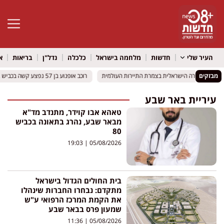
פתח סרגל 
העיר שלי
חדשות
מלחמה בישראל
כלכלה
נדל"ן
בריאות
א
מבזקים
רושלים: הבירה הישראלית בצמרת התיירות העולמית
רושלים: הבירה הישראלית בצמרת התיירות העולמית
רוכב אופנוע בן 57 נפצע קשה בכביש 412 סמוך לאור יהודה
רוכב אופנוע בן 57 נפצע קשה בכביש 412 סמוך לאור יהודה
עיריית באר שבע
טאהא אבו קוידר, מתנדב מד"א
מבאר שבע, נהרג בתאונה בכביש
80
19:03
05/08/2026
בית החולים הגדול בישראל
מתקדם: נבחרו החברות שינהלו
את הקמת המרכז הרפואי ע"ש
שמעון פרס בבאר שבע
11:36
05/08/2026