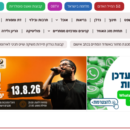
המייל האדום
מלחמה בישראל
08TV
קבוצות וואצפ פופולריות
שפט
חינוך
נדלן
בריאות
אוכל
תרבות ובילוי
דת ומסורת
תחזית מזג האוויר
קניונים ומרכזים מסחריים
פוליטיקה
הריון ולידה
מכונת מחזור באשדוד הסתיים בכתב אישום
מכונת מחזור באשדוד הסתיים בכתב אישום
קבוצת גורדון תיירות משיקה שייט חגיגי לאירופה ע
קבוצת גורדון תיירות משיקה שייט חגיגי לאירופה ע