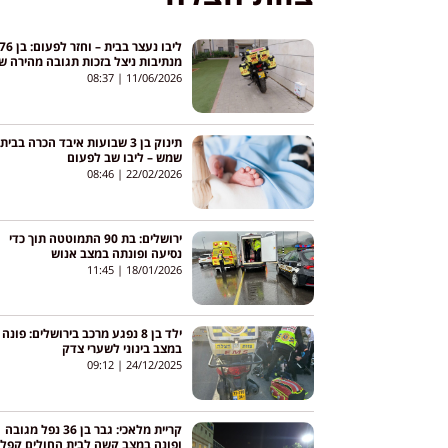
ליבו נעצר בבית – וחזר לפעום: בן
מנתיבות ניצל בזכות תגובה מהירה ש
כונני החירום
08:37
11/06/2026
תינוק בן 3 שבועות איבד הכרה בבית
שמש – ליבו שב לפעום
08:46
22/02/2026
ירושלים: בת 90 התמוטטה תוך כדי
נסיעה ופונתה במצב אנוש
11:45
18/01/2026
ילד בן 8 נפגע מרכב בירושלים: פונה
במצב בינוני לשערי צדק
09:12
24/12/2025
קריית מלאכי: גבר בן 36 נפל מגובה
ופונה במצב קשה לבית החולים קפלן