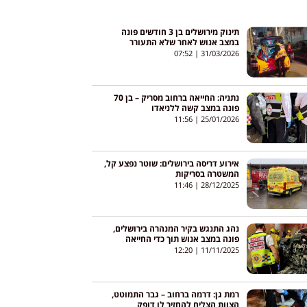
תינוק מירושלים בן 3 חודשים פונה
במצב אנוש לאחר שלא התעורר
07:52
31/03/2026
נתניה: החייאה ברחוב מסריק – בן 70
פונה במצב קשה ללניאדו
11:56
25/01/2026
אירוע דריסה בירושלים: שוטר נפצע קל,
המשטרה בסריקות
11:46
28/12/2025
נהג התנגש בקיר המנהרה בירושלים,
פונה במצב אנוש תוך כדי החייאה
12:20
11/11/2025
רמת גן: דרמה ברחוב – גבר התמוטט,
הצוות הצליח להחזיר לו דופק