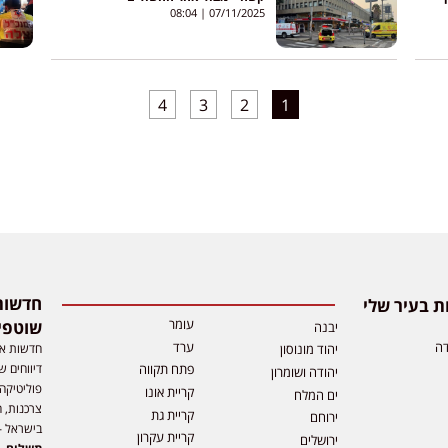
08:04
07/11/2025
4
3
2
1
 בעיר שלי
עומר
שוטפי
יבנה
דה
ערד
חדשות אפ
יהוד מונוסון
דיווחים ש
פתח תקווה
יהודה ושומרון
פוליטיקה,
קריית אונו
ים המלח
צרכנות, ה
קריית גת
ירוחם
בישראל –
קריית עקרון
ירושלים