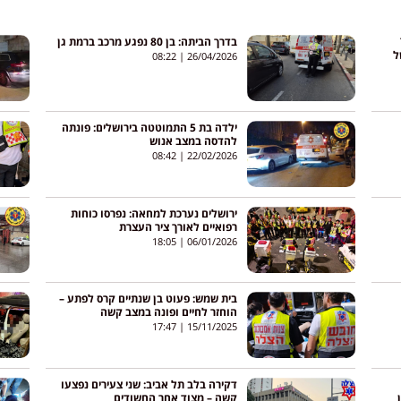
 76
בדרך הביתה: בן 80 נפגע מרכב ברמת גן
ל
08:22
26/04/2026
ילדה בת 5 התמוטטה בירושלים: פונתה
להדסה במצב אנוש
08:42
22/02/2026
ירושלים נערכת למחאה: נפרסו כוחות
רפואיים לאורך ציר העצרת
18:05
06/01/2026
בית שמש: פעוט בן שנתיים קרס לפתע –
הוחזר לחיים ופונה במצב קשה
17:47
15/11/2025
דקירה בלב תל אביב: שני צעירים נפצעו
קשה – מצוד אחר החשודים