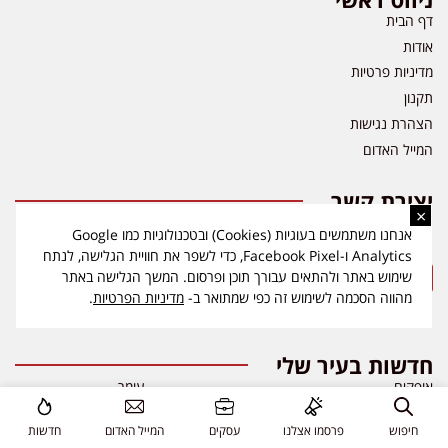
דף הבית
אודות
מדיניות פרטיות
תקנון
הצהרת נגישות
המייל האדום
יצירת קשר
×
news08.net@gmail.com
אנחנו משתמשים בעוגיות (Cookies) ובטכנולוגיות כמו Google
054-9759222
Analytics ו-Facebook Pixel, כדי לשפר את חוויית הגלישה, לנתח
שימוש באתר ולהתאים עבורך תוכן ופרסום. המשך הגלישה באתר
מהווה הסכמה לשימוש זה כפי שמתואר ב-
מדיניות הפרטיות
.
חדשות בעיר שלי
אופקים
עומר
יבנה
אור יהודה
ערד
חיפוש
פרסמו אצלנו
עסקים
המייל האדום
חדשות
יהוד מונוסון