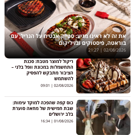
את זה לא ראינו מגיע: סטייק אבטיח על הגריל, עם
בוראטה, פיסטוקים ובזיליקום
21:27
02/08/2026
ריקול למוצר מטבח: סכנת
התחשמלות במכונת וופל בלגי –
הציבור מתבקש להפסיק
להשתמש
09:01
02/08/2026
כוס קפה שהפכה למוקד עימות:
שבת חמישית של מחאה סוערת
בלב ירושלים
16:34
01/08/2026