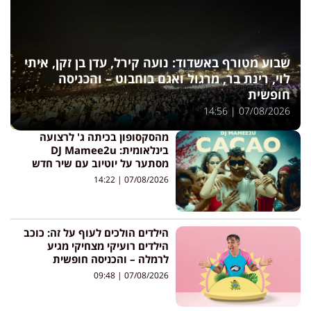
שבוע מטורף באשדוד: נועה קירל, עדן בן זקן, איתי
לוי, רינת בר, מרגול ואגם בוחבוט – והכניסה
חופשית
14:56
07/08/2026
מהסקסופון בכיתה ג' לרצועה
בינלאומית: DJ Mamee2u
מסתער על יוטיוב עם שיר חדש
14:22
07/08/2026
הילדים הולכים לעוף על זה: כוכב
הילדים רועיקי מצחיקי מגיע
לרמלה – והכניסה חופשית
09:48
07/08/2026