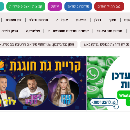
המייל האדום
מלחמה בישראל
08TV
קבוצות וואצפ פופולריות
שפט
חינוך
נדלן
בריאות
אוכל
תרבות ובילוי
דת ומסורת
תחזית מזג האוויר
קניונים ומרכזים מסחריים
פוליטיקה
הריון ולידה
מכולה להרצת מנועים עלתה באש
מכולה להרצת מנועים עלתה באש
אסון כבד בלבנון: שני לוחמי מילואים מחטיבה 55 נפלו, ארבעה נוספים נפצעו
אסון כבד בלבנון: שני לוחמי מילואים מחטיבה 55 נפלו, ארבעה נוספים נפצעו