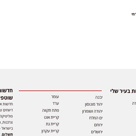
חי
 בעיר שלי
עומר
שוטפי
יבנה
דה
ערד
חדשות אפ
יהוד מונוסון
דיווחים ש
פתח תקווה
יהודה ושומרון
פוליטיקה,
קריית אונו
ים המלח
צרכנות, ה
קריית גת
ירוחם
בישראל –
קריית עקרון
ירושלים
תשלום
. 