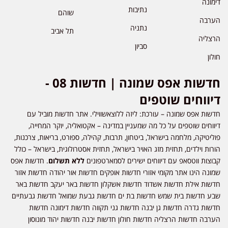
דימונה
נתיבות
שוהם
הערבה
נתניה
תל אביב
הרצליה
סביון
חולון
חדשות אפס שמונה | חדשות 08 -
דיווחים שוטפים
חדשות אפס שמונה – עורכת: ליזה ללוצאשווילי. אתר חדשות מוביל עם
דיווחים שוטפים על כל מה שמעניין במדינה – אקטואליה, יוקר המחייה,
פוליטיקה, מלחמה בישראל, ביטחון, תרבות, קהילה, ספורט, בריאות, צרכנות,
הורות וילדים, תחזית מזג האויר בישראל, תחזית אסטרולוגית, בישראל – כולל
קבוצות ווטסאפ עם דיווחים ישירים לסמארטפונים
ללא תשלום
. חדשות אפס
שמונה הינו אתר מקומי אזורי חדשות אופקים חדשות אור יהודה חדשות אזור
חדשות אילת חדשות אשדוד חדשות אשקלון חדשות באר יעקב חדשות באר
שבע חדשות בית שמש חדשות בת ים חדשות גבעת שמואל חדשות גבעתיים
חדשות גדרה חדשות גן יבנה חדשות גני תקווה חדשות דימונה חדשות
הערבה חדשות הרצליה חדשות חולון חדשות יבנה חדשות יהוד מונוסון