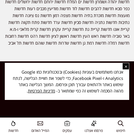
חדשות יהודה ושומרון חדשות ים המלח חדשות ירוחם חדשות ירושלים חדשות
כפר סבא חדשות להבים חדשות לוד חדשות מודיעין מכבים רעות חדשות
מועצות חדשות מזכרת בתיה חדשות מצפה רמון חדשות נס ציונה חדשות
נתיבות חדשות נתניה חדשות סביון חדשות ערד חדשות פתח תקווה חדשות
קריית אונו חדשות קריית גת חדשות קריית עקרון חדשות קרית מלאכי ו-מ.א
באר טוביה חדשות ראש העין חדשות ראשון לציון חדשות רהט חדשות רחובות
חדשות רמלה חדשות רמת גן חדשות שדרות חדשות שוהם חדשות תל אביב
×
כל הזכויות שמורות ל-ליזה ללוצאשווילי - חדשות אפס שמונה - דיווחים בזמן
אנחנו משתמשים בעוגיות (Cookies) ובטכנולוגיות כמו Google
אמת, נוסד בשנת 2019 | טל' לפרסומים 054-9759222 מייל מערכת
Analytics ו-Facebook Pixel, כדי לשפר את חוויית הגלישה, לנתח
news08.net@gmail.com
שימוש באתר ולהתאים עבורך תוכן ופרסום. המשך הגלישה באתר
❤
Made with
by
DIGITA
מהווה הסכמה לשימוש זה כפי שמתואר ב-
מדיניות הפרטיות
.
חיפוש
פרסמו אצלנו
עסקים
המייל האדום
חדשות