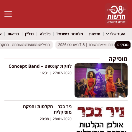
פתח סרגל 
העיר שלי
חדשות
מלחמה בישראל
כלכלה
נדל"ן
בריאות
א
מבזקים
קת הנרות ויציאת השבת | 7-8 באוגוסט 2026
קת הנרות ויציאת השבת | 7-8 באוגוסט 2026
הרצליה: המסעדה הושחתה – הבוקר הג
הרצליה: המסעדה הושחתה – הבוקר הג
מוסיקה
להקת קונספט – Concept Band
16:31
27/02/2020
ניר בכר – הקלטות והפקה
מוסיקלית
20:08
28/01/2020