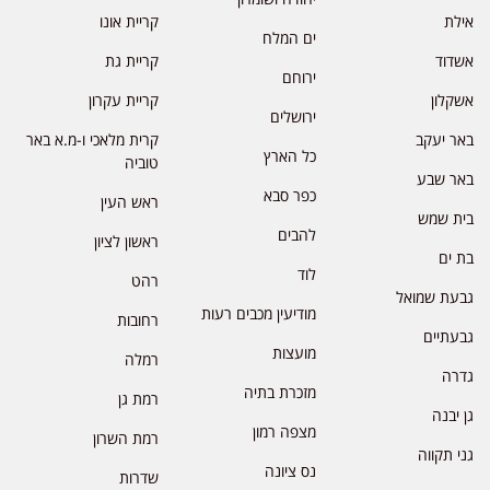
אילת
קריית אונו
ים המלח
אשדוד
קריית גת
ירוחם
אשקלון
קריית עקרון
ירושלים
באר יעקב
קרית מלאכי ו-מ.א באר
כל הארץ
טוביה
באר שבע
כפר סבא
ראש העין
בית שמש
להבים
ראשון לציון
בת ים
לוד
רהט
גבעת שמואל
מודיעין מכבים רעות
רחובות
גבעתיים
מועצות
רמלה
גדרה
מזכרת בתיה
רמת גן
גן יבנה
מצפה רמון
רמת השרון
גני תקווה
נס ציונה
שדרות