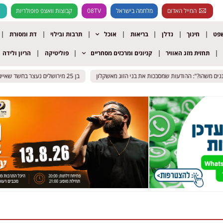
המייל האדום
מלחמה בישראל
08TV
קבוצות וואצפ פופולריות
שפט
חינוך
נדלן
בריאות
אוכל
תרבות ובילוי
דת ומסורת
תחזית מזג האוויר
קניונים ומרכזים מסחריים
פוליטיקה
הריון ולידה
ם משהו?": ההודעות שמסבכות את בני הזוג מאשקלון
ם משהו?": ההודעות שמסבכות את בני הזוג מאשקלון
בן 25 מירושלים נעצר בחשד שאיים לרצוח את ח"כ צבי סוכות
בן 25 מירושלים נעצר בחשד שאיים לרצוח את ח"כ צבי סוכות