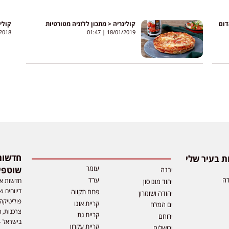
דום
קולינריה < מתכון ללזניה מטורטיות
קולינ
2018
01:47
18/01/2019
 בעיר שלי
עומר
שוטפי
יבנה
דה
ערד
חדשות אפ
יהוד מונוסון
דיווחים ש
פתח תקווה
יהודה ושומרון
פוליטיקה,
קריית אונו
ים המלח
צרכנות, ה
קריית גת
ירוחם
בישראל –
קריית עקרון
ירושלים