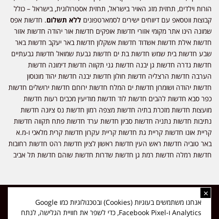
הורות וילדים, תחזית מזג האויר בישראל, תחזית אסטרולוגית, בישראל – כולל
קבוצות ווטסאפ עם דיווחים ישירים לסמארטפונים
ללא תשלום
. חדשות אפס
שמונה הינו אתר מקומי אזורי חדשות אופקים חדשות אור יהודה חדשות אזור
חדשות אילת חדשות אשדוד חדשות אשקלון חדשות באר יעקב חדשות באר
שבע חדשות בית שמש חדשות בת ים חדשות גבעת שמואל חדשות גבעתיים
חדשות גדרה חדשות גן יבנה חדשות גני תקווה חדשות דימונה חדשות
הערבה חדשות הרצליה חדשות חולון חדשות יבנה חדשות יהוד מונוסון
חדשות יהודה ושומרון חדשות ים המלח חדשות ירוחם חדשות ירושלים חדשות
כפר סבא חדשות להבים חדשות לוד חדשות מודיעין מכבים רעות חדשות
מועצות חדשות מזכרת בתיה חדשות מצפה רמון חדשות נס ציונה חדשות
נתיבות חדשות נתניה חדשות סביון חדשות ערד חדשות פתח תקווה חדשות
קריית אונו חדשות קריית גת חדשות קריית עקרון חדשות קרית מלאכי ו-מ.א
באר טוביה חדשות ראש העין חדשות ראשון לציון חדשות רהט חדשות רחובות
חדשות רמלה חדשות רמת גן חדשות שדרות חדשות שוהם חדשות תל אביב
×
כל הזכויות שמורות ל-ליזה ללוצאשווילי - חדשות אפס שמונה - דיווחים בזמן
אנחנו משתמשים בעוגיות (Cookies) ובטכנולוגיות כמו Google
אמת, נוסד בשנת 2019 | טל' לפרסומים 054-9759222 מייל מערכת
Analytics ו-Facebook Pixel, כדי לשפר את חוויית הגלישה, לנתח
news08.net@gmail.com