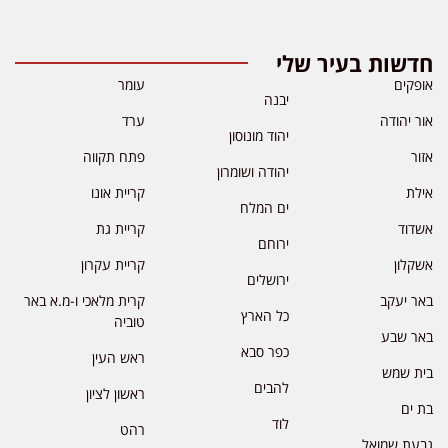
חדשות בעיר שלי
אופקים
עומר
יבנה
אור יהודה
ערד
יהוד מונוסון
אזור
פתח תקווה
יהודה ושומרון
אילת
קריית אונו
ים המלח
אשדוד
קריית גת
ירוחם
אשקלון
קריית עקרון
ירושלים
באר יעקב
קרית מלאכי ו-מ.א באר
כל הארץ
טוביה
באר שבע
כפר סבא
ראש העין
בית שמש
להבים
ראשון לציון
בת ים
לוד
רהט
גבעת שמואל