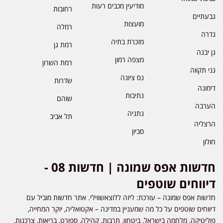
מודיעין מכבים רעות
רחובות
גבעתיים
מועצות
רמלה
גדרה
מזכרת בתיה
רמת גן
גן יבנה
מצפה רמון
רמת השרון
גני תקווה
נס ציונה
שדרות
דימונה
נתיבות
שוהם
הערבה
נתניה
תל אביב
הרצליה
סביון
חולון
חדשות אפס שמונה | חדשות 08 -
דיווחים שוטפים
חדשות אפס שמונה – עורכת: ליזה ללוצאשווילי. אתר חדשות מוביל עם
דיווחים שוטפים על כל מה שמעניין במדינה – אקטואליה, יוקר המחייה,
פוליטיקה, מלחמה בישראל, ביטחון, תרבות, קהילה, ספורט, בריאות, צרכנות,