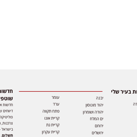
 בעיר שלי
עומר
שוטפי
יבנה
דה
ערד
חדשות אפ
יהוד מונוסון
דיווחים ש
פתח תקווה
יהודה ושומרון
פוליטיקה,
קריית אונו
ים המלח
צרכנות, ה
קריית גת
ירוחם
בישראל –
קריית עקרון
ירושלים
תשלום
. 