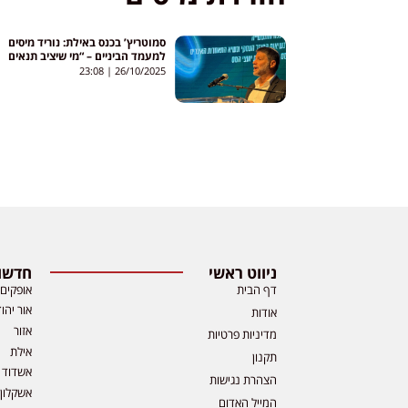
סמוטריץ’ בכנס באילת: נוריד מיסים
למעמד הביניים – “מי שיציב תנאים
מדיניים? נסתדר בלעדיו”
23:08
26/10/2025
ניווט ראשי
חדשות
דף הבית
אופקים
אור יהו
אודות
אזור
מדיניות פרטיות
אילת
תקנון
אשדוד
הצהרת נגישות
אשקלון
המייל האדום