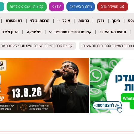
המייל האדום
מלחמה בישראל
08TV
קבוצות וואצפ פופולריות
שפט
חינוך
נדלן
בריאות
אוכל
תרבות ובילוי
דת ומסורת
תחזית מזג האוויר
קניונים ומרכזים מסחריים
פוליטיקה
הריון ולידה
ת מחזור באשדוד הסתיים בכתב אישום
ת מחזור באשדוד הסתיים בכתב אישום
קבוצת גורדון תיירות משיקה שייט חגיגי לאירופה עם חנ
קבוצת גורדון תיירות משיקה שייט חגיגי לאירופה עם חנ