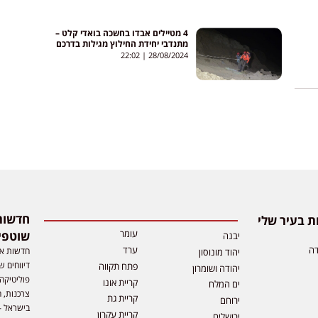
4 מטיילים אבדו בחשכה בואדי קלט –
מתנדבי יחידת החילוץ מגילות בדרכם
למקום
22:02
28/08/2024
 בעיר שלי
עומר
שוטפי
יבנה
דה
ערד
חדשות אפ
יהוד מונוסון
דיווחים ש
פתח תקווה
יהודה ושומרון
פוליטיקה,
קריית אונו
ים המלח
צרכנות, ה
קריית גת
ירוחם
בישראל –
קריית עקרון
ירושלים