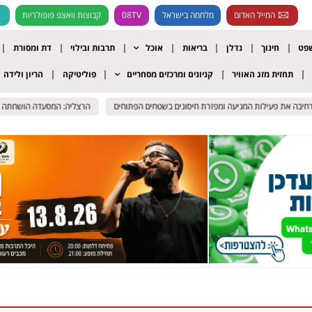
המייל האדום
מלחמה בישראל
08TV
קבוצות וואצפ פופולריות
שפט
חינוך
נדלן
בריאות
אוכל
תרבות ובילוי
דת ומסורת
תחזית מזג האוויר
קניונים ומרכזים מסחריים
פוליטיקה
הריון ולידה
בה את פעילות המניעה ומפזרת חיסונים בשטחים הפתוחים
בה את פעילות המניעה ומפזרת חיסונים בשטחים הפתוחים
הרצליה: המסעדה הושחתה – ה
הרצליה: המסעדה הושחתה – ה