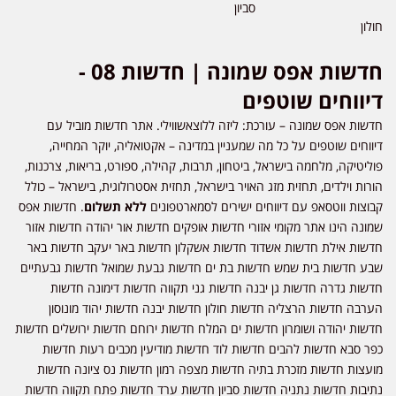
סביון
חולון
חדשות אפס שמונה | חדשות 08 -
דיווחים שוטפים
חדשות אפס שמונה – עורכת: ליזה ללוצאשווילי. אתר חדשות מוביל עם
דיווחים שוטפים על כל מה שמעניין במדינה – אקטואליה, יוקר המחייה,
פוליטיקה, מלחמה בישראל, ביטחון, תרבות, קהילה, ספורט, בריאות, צרכנות,
הורות וילדים, תחזית מזג האויר בישראל, תחזית אסטרולוגית, בישראל – כולל
קבוצות ווטסאפ עם דיווחים ישירים לסמארטפונים
ללא תשלום
. חדשות אפס
שמונה הינו אתר מקומי אזורי חדשות אופקים חדשות אור יהודה חדשות אזור
חדשות אילת חדשות אשדוד חדשות אשקלון חדשות באר יעקב חדשות באר
שבע חדשות בית שמש חדשות בת ים חדשות גבעת שמואל חדשות גבעתיים
חדשות גדרה חדשות גן יבנה חדשות גני תקווה חדשות דימונה חדשות
הערבה חדשות הרצליה חדשות חולון חדשות יבנה חדשות יהוד מונוסון
חדשות יהודה ושומרון חדשות ים המלח חדשות ירוחם חדשות ירושלים חדשות
כפר סבא חדשות להבים חדשות לוד חדשות מודיעין מכבים רעות חדשות
מועצות חדשות מזכרת בתיה חדשות מצפה רמון חדשות נס ציונה חדשות
נתיבות חדשות נתניה חדשות סביון חדשות ערד חדשות פתח תקווה חדשות