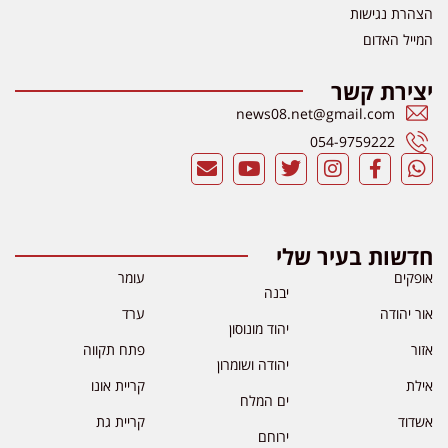
הצהרת נגישות
המייל האדום
יצירת קשר
news08.net@gmail.com
054-9759222
חדשות בעיר שלי
אופקים
עומר
יבנה
אור יהודה
ערד
יהוד מונוסון
אזור
פתח תקווה
יהודה ושומרון
אילת
קריית אונו
ים המלח
אשדוד
קריית גת
ירוחם