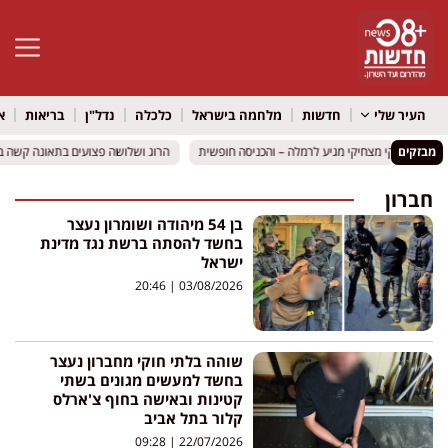
פתח סרגל 
העיר שלי
חדשות
מלחמה בישראל
כלכלה
נדל"ן
בריאות
א
מבזקים
לדים רועיקי מצחיקי מגיע לרמלה – והכניסה חופשית
לדים רועיקי מצחיקי מגיע לרמלה – והכניסה חופשית
הרוג ושלושה פצועים בתאונה קשה בכביש 316 סמוך למיתר: שני כלי רכב ה
הרוג ושלושה פצועים בתאונה קשה בכביש 316 סמוך למיתר: שני כלי רכב ה
חברון
בן 54 מיהודה ושומרון נעצר
בחשד להסתה ברשת נגד מדינת
ישראל
20:46
03/08/2026
שוהה בלתי חוקי מחברון נעצר
בחשד למעשים מגונים בשתי
קטינות ובאישה בחוף צ'ארלס
קלור בתל אביב
09:28
22/07/2026