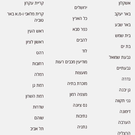
אשקלון
קריית עקרון
ירושלים
באר יעקב
קרית מלאכי ו-מ.א באר
כל הארץ
טוביה
באר שבע
כפר סבא
ראש העין
בית שמש
להבים
ראשון לציון
בת ים
לוד
רהט
גבעת שמואל
מודיעין מכבים רעות
רחובות
גבעתיים
מועצות
רמלה
גדרה
מזכרת בתיה
רמת גן
גן יבנה
מצפה רמון
רמת השרון
גני תקווה
נס ציונה
שדרות
דימונה
נתיבות
שוהם
הערבה
נתניה
תל אביב
הרצליה