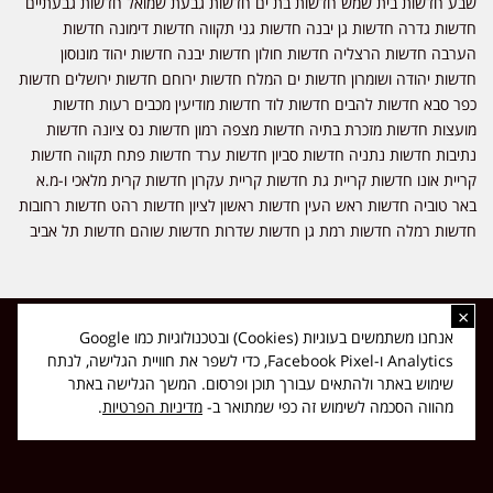
שבע חדשות בית שמש חדשות בת ים חדשות גבעת שמואל חדשות גבעתיים
חדשות גדרה חדשות גן יבנה חדשות גני תקווה חדשות דימונה חדשות
הערבה חדשות הרצליה חדשות חולון חדשות יבנה חדשות יהוד מונוסון
חדשות יהודה ושומרון חדשות ים המלח חדשות ירוחם חדשות ירושלים חדשות
כפר סבא חדשות להבים חדשות לוד חדשות מודיעין מכבים רעות חדשות
מועצות חדשות מזכרת בתיה חדשות מצפה רמון חדשות נס ציונה חדשות
נתיבות חדשות נתניה חדשות סביון חדשות ערד חדשות פתח תקווה חדשות
קריית אונו חדשות קריית גת חדשות קריית עקרון חדשות קרית מלאכי ו-מ.א
באר טוביה חדשות ראש העין חדשות ראשון לציון חדשות רהט חדשות רחובות
חדשות רמלה חדשות רמת גן חדשות שדרות חדשות שוהם חדשות תל אביב
×
כל הזכויות שמורות ל-ליזה ללוצאשווילי - חדשות אפס שמונה - דיווחים בזמן
אנחנו משתמשים בעוגיות (Cookies) ובטכנולוגיות כמו Google
אמת, נוסד בשנת 2019 | טל' לפרסומים 054-9759222 מייל מערכת
Analytics ו-Facebook Pixel, כדי לשפר את חוויית הגלישה, לנתח
news08.net@gmail.com
שימוש באתר ולהתאים עבורך תוכן ופרסום. המשך הגלישה באתר
❤
Made with
by
DIGITA
מהווה הסכמה לשימוש זה כפי שמתואר ב-
מדיניות הפרטיות
.