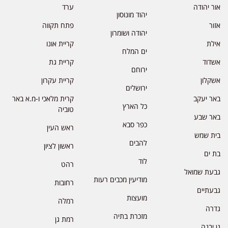
אור יהודה
ערד
יהוד מונוסון
אזור
פתח תקווה
יהודה ושומרון
אילת
קריית אונו
ים המלח
אשדוד
קריית גת
ירוחם
אשקלון
קריית עקרון
ירושלים
באר יעקב
קרית מלאכי ו-מ.א באר
כל הארץ
טוביה
באר שבע
כפר סבא
ראש העין
בית שמש
להבים
ראשון לציון
בת ים
לוד
רהט
גבעת שמואל
מודיעין מכבים רעות
רחובות
גבעתיים
מועצות
רמלה
גדרה
מזכרת בתיה
רמת גן
גן יבנה