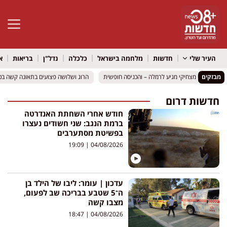
פתח סרגל 
העיר שלי
חדשות
מלחמה בישראל
כלכלה
נדל"ן
בריאות
א
מבזקים
לדים רועיקי מצחיקי מגיע לרמלה – והכניסה חופשית
לדים רועיקי מצחיקי מגיע לרמלה – והכניסה חופשית
הרוג ושלושה פצועים בתאונה קשה בכביש 316 סמוך למיתר: שני כלי רכב הת
הרוג ושלושה פצועים בתאונה קשה בכביש 316 סמוך למיתר: שני כלי רכב הת
חדשות דרום
חודש אחרי השחתת האנדרטה
ברמת הנגב: שני חשודים נעצרו
בפשיטת מסתערבים
19:09
04/08/2026
עדכון | עומר: ליבו של הילד בן
ה־5 שטבע בבריכה שב לפעום,
מצבו קשה
18:47
04/08/2026