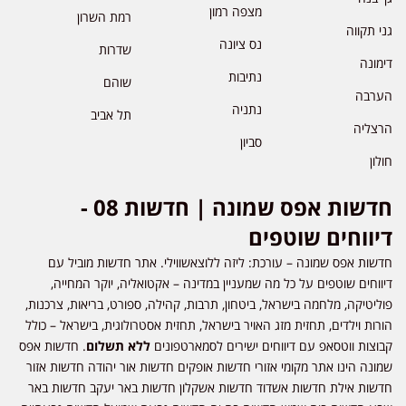
מצפה רמון
רמת השרון
גני תקווה
נס ציונה
שדרות
דימונה
נתיבות
שוהם
הערבה
נתניה
תל אביב
הרצליה
סביון
חולון
חדשות אפס שמונה | חדשות 08 -
דיווחים שוטפים
חדשות אפס שמונה – עורכת: ליזה ללוצאשווילי. אתר חדשות מוביל עם
דיווחים שוטפים על כל מה שמעניין במדינה – אקטואליה, יוקר המחייה,
פוליטיקה, מלחמה בישראל, ביטחון, תרבות, קהילה, ספורט, בריאות, צרכנות,
הורות וילדים, תחזית מזג האויר בישראל, תחזית אסטרולוגית, בישראל – כולל
קבוצות ווטסאפ עם דיווחים ישירים לסמארטפונים
ללא תשלום
. חדשות אפס
שמונה הינו אתר מקומי אזורי חדשות אופקים חדשות אור יהודה חדשות אזור
חדשות אילת חדשות אשדוד חדשות אשקלון חדשות באר יעקב חדשות באר