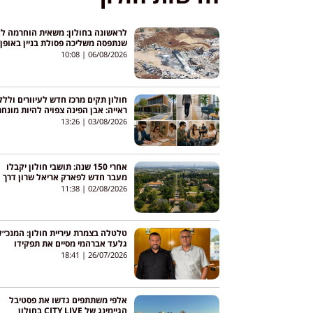
לראשונה בחולון: משאית הוחרמה ל
שנתפסה משליכה פסולת בניין באופן
בלתי חוקי
10:08
06/08/2026
חולון תקים מרכז חדש לעיוורים וללקו
ראייה: אבן הפינה צפויה להיות מונח
עד סוף 2026
13:26
03/08/2026
אחרי 150 שנה: תושבי חולון יקבלו
מעבר חדש לפארק אריאל שרון דרך
מקווה ישראל
11:38
02/08/2026
טלטלה בצמרת עיריית חולון: המנכ״ל
גלעד אברהמי מסיים את תפקידו
18:41
26/07/2026
אלפי משתתפים גדשו את פסטיבל
הגיימינג של CITY LIVE בחולון