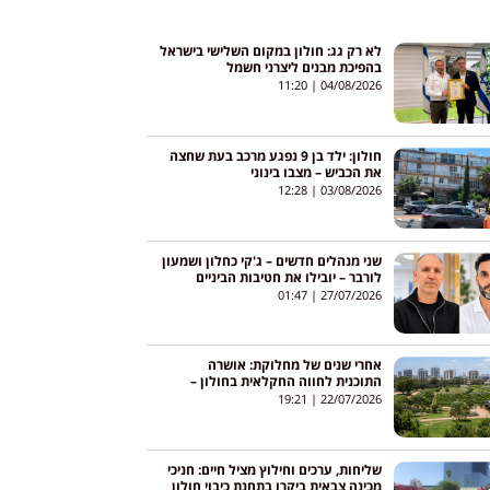
לא רק גג: חולון במקום השלישי בישראל
בהפיכת מבנים ליצרני חשמל
11:20
04/08/2026
חולון: ילד בן 9 נפגע מרכב בעת שחצה
את הכביש – מצבו בינוני
12:28
03/08/2026
שני מנהלים חדשים – ג'קי כחלון ושמעון
לורבר – יובילו את חטיבות הביניים
בחולון בשנת הלימודים הקרובה
01:47
27/07/2026
אחרי שנים של מחלוקת: אושרה
התוכנית לחווה החקלאית בחולון –
והריאה הירוקה תישמר
19:21
22/07/2026
שליחות, ערכים וחילוץ מציל חיים: חניכי
מכינה צבאית ביקרו בתחנת כיבוי חולון