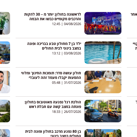
אחר
לראשונה בחולון: יותר מ – 30 להקות
והרכבים מקומיים כבשו את הבמה
המרכזית לעיני אלפי תושבים
12:45
04/08/2026
יי
ילד בן 7 מחולון טבע בבריכה ופונה
ת
במצב בינוני לבית החולים
13:12
03/08/2026
חולון עושה סדר: תומכות החינוך ומלווי
ההסעות יקבלו מעמד זהה לעובדי
העירייה
05:48
31/07/2026
הולכת רגל נפגעה מאוטובוס בחולון:
פונתה במצב קשה עם חבלת ראש
18:33
26/07/2026
בן 80 נפגע מרכב בחולון ופונה לבית
החולים במצב בינוני