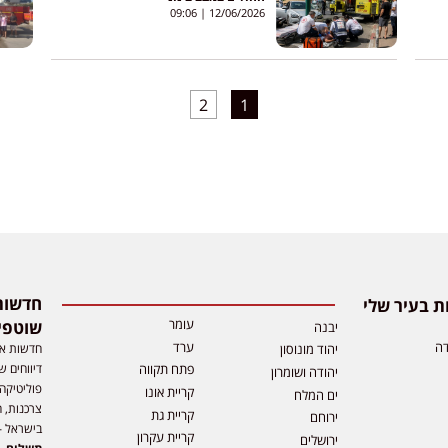
09:06
12/06/2026
2
1
 בעיר שלי
עומר
שוטפי
יבנה
דה
ערד
חדשות אפ
יהוד מונוסון
דיווחים ש
פתח תקווה
יהודה ושומרון
פוליטיקה,
קריית אונו
ים המלח
צרכנות, ה
קריית גת
ירוחם
בישראל –
קריית עקרון
ירושלים