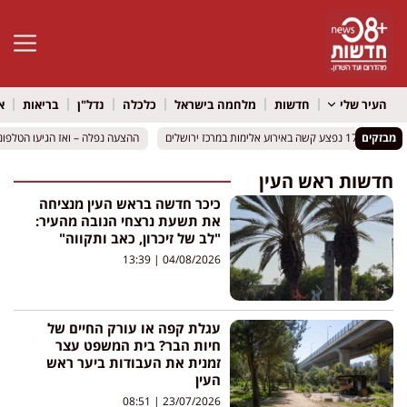
פתח סרגל 
העיר שלי
חדשות
מלחמה בישראל
כלכלה
נדל"ן
בריאות
א
נער בן 17 נפצע קשה באירוע אלימות במרכז ירושלים
נער בן 17 נפצע קשה באירוע אלימות במרכז ירושלים
מבזקים
ההצעה נפלה – ואז הגיעו הטלפונים
ההצעה נפלה – ואז הגיעו הטלפונים
חדשות ראש העין
כיכר חדשה בראש העין מנציחה
את תשעת נרצחי הנובה מהעיר:
"לב של זיכרון, כאב ותקווה"
13:39
04/08/2026
עגלת קפה או עורק החיים של
חיות הבר? בית המשפט עצר
זמנית את העבודות ביער ראש
העין
08:51
23/07/2026