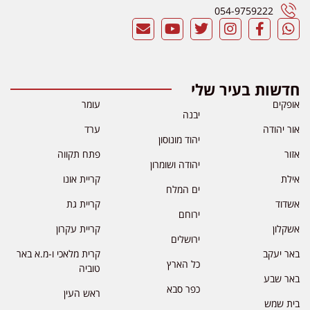
054-9759222
חדשות בעיר שלי
אופקים
עומר
יבנה
אור יהודה
ערד
יהוד מונוסון
אזור
פתח תקווה
יהודה ושומרון
אילת
קריית אונו
ים המלח
אשדוד
קריית גת
ירוחם
אשקלון
קריית עקרון
ירושלים
באר יעקב
קרית מלאכי ו-מ.א באר
כל הארץ
טוביה
באר שבע
כפר סבא
ראש העין
בית שמש