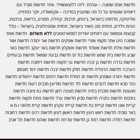
חדשות אפס שמונה – עורכת: ליזה ללוצאשווילי. אתר חדשות מוביל עם
דיווחים שוטפים על כל מה שמעניין במדינה – אקטואליה, יוקר המחייה,
פוליטיקה, מלחמה בישראל, ביטחון, תרבות, קהילה, ספורט, בריאות, צרכנות,
הורות וילדים, תחזית מזג האויר בישראל, תחזית אסטרולוגית, בישראל – כולל
קבוצות ווטסאפ עם דיווחים ישירים לסמארטפונים
ללא תשלום
. חדשות אפס
שמונה הינו אתר מקומי אזורי חדשות אופקים חדשות אור יהודה חדשות אזור
חדשות אילת חדשות אשדוד חדשות אשקלון חדשות באר יעקב חדשות באר
שבע חדשות בית שמש חדשות בת ים חדשות גבעת שמואל חדשות גבעתיים
חדשות גדרה חדשות גן יבנה חדשות גני תקווה חדשות דימונה חדשות
הערבה חדשות הרצליה חדשות חולון חדשות יבנה חדשות יהוד מונוסון
חדשות יהודה ושומרון חדשות ים המלח חדשות ירוחם חדשות ירושלים חדשות
כפר סבא חדשות להבים חדשות לוד חדשות מודיעין מכבים רעות חדשות
מועצות חדשות מזכרת בתיה חדשות מצפה רמון חדשות נס ציונה חדשות
נתיבות חדשות נתניה חדשות סביון חדשות ערד חדשות פתח תקווה חדשות
קריית אונו חדשות קריית גת חדשות קריית עקרון חדשות קרית מלאכי ו-מ.א
באר טוביה חדשות ראש העין חדשות ראשון לציון חדשות רהט חדשות רחובות
חדשות רמלה חדשות רמת גן חדשות שדרות חדשות שוהם חדשות תל אביב