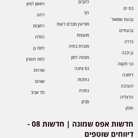
להבים
ראשון לציון
בת ים
לוד
רהט
גבעת שמואל
מודיעין מכבים רעות
רחובות
גבעתיים
מועצות
רמלה
גדרה
מזכרת בתיה
רמת גן
גן יבנה
מצפה רמון
רמת השרון
גני תקווה
נס ציונה
שדרות
דימונה
נתיבות
שוהם
הערבה
נתניה
תל אביב
הרצליה
סביון
חולון
חדשות אפס שמונה | חדשות 08 -
דיווחים שוטפים