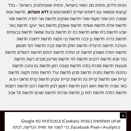
הורות וילדים, תחזית מזג האויר בישראל, תחזית אסטרולוגית, בישראל – כולל
קבוצות ווטסאפ עם דיווחים ישירים לסמארטפונים
ללא תשלום
. חדשות אפס
שמונה הינו אתר מקומי אזורי חדשות אופקים חדשות אור יהודה חדשות אזור
חדשות אילת חדשות אשדוד חדשות אשקלון חדשות באר יעקב חדשות באר
שבע חדשות בית שמש חדשות בת ים חדשות גבעת שמואל חדשות גבעתיים
חדשות גדרה חדשות גן יבנה חדשות גני תקווה חדשות דימונה חדשות
הערבה חדשות הרצליה חדשות חולון חדשות יבנה חדשות יהוד מונוסון
חדשות יהודה ושומרון חדשות ים המלח חדשות ירוחם חדשות ירושלים חדשות
כפר סבא חדשות להבים חדשות לוד חדשות מודיעין מכבים רעות חדשות
מועצות חדשות מזכרת בתיה חדשות מצפה רמון חדשות נס ציונה חדשות
נתיבות חדשות נתניה חדשות סביון חדשות ערד חדשות פתח תקווה חדשות
קריית אונו חדשות קריית גת חדשות קריית עקרון חדשות קרית מלאכי ו-מ.א
באר טוביה חדשות ראש העין חדשות ראשון לציון חדשות רהט חדשות רחובות
חדשות רמלה חדשות רמת גן חדשות שדרות חדשות שוהם חדשות תל אביב
×
כל הזכויות שמורות ל-ליזה ללוצאשווילי - חדשות אפס שמונה - דיווחים בזמן
אנחנו משתמשים בעוגיות (Cookies) ובטכנולוגיות כמו Google
אמת, נוסד בשנת 2019 | טל' לפרסומים 054-9759222 מייל מערכת
Analytics ו-Facebook Pixel, כדי לשפר את חוויית הגלישה, לנתח
news08.net@gmail.com