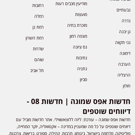
מודיעין מכבים רעות
רחובות
גבעתיים
מועצות
רמלה
גדרה
מזכרת בתיה
רמת גן
גן יבנה
מצפה רמון
רמת השרון
גני תקווה
נס ציונה
שדרות
דימונה
נתיבות
שוהם
הערבה
נתניה
תל אביב
הרצליה
סביון
חולון
חדשות אפס שמונה | חדשות 08 -
דיווחים שוטפים
חדשות אפס שמונה – עורכת: ליזה ללוצאשווילי. אתר חדשות מוביל עם
דיווחים שוטפים על כל מה שמעניין במדינה – אקטואליה, יוקר המחייה,
פוליטיקה, מלחמה בישראל, ביטחון, תרבות, קהילה, ספורט, בריאות, צרכנות,