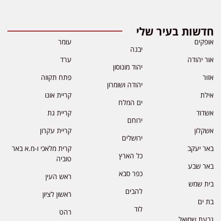
חדשות בעיר שלי
אופקים
עומר
יבנה
אור יהודה
ערד
יהוד מונוסון
אזור
פתח תקווה
יהודה ושומרון
אילת
קריית אונו
ים המלח
אשדוד
קריית גת
ירוחם
אשקלון
קריית עקרון
ירושלים
באר יעקב
קרית מלאכי ו-מ.א באר
כל הארץ
טוביה
באר שבע
כפר סבא
ראש העין
בית שמש
להבים
ראשון לציון
בת ים
לוד
רהט
גבעת שמואל