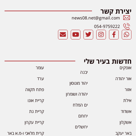
יצירת קשר
news08.net@gmail.com
054-9759222
חדשות בעיר שלי
אופקים
עומר
יבנה
אור יהודה
ערד
יהוד מונוסון
אזור
פתח תקווה
יהודה ושומרון
אילת
קריית אונו
ים המלח
אשדוד
קריית גת
ירוחם
אשקלון
קריית עקרון
ירושלים
באר יעקב
קרית מלאכי ו-מ.א באר