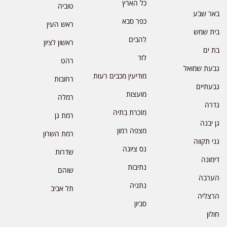
כל הארץ
טוביה
באר שבע
כפר סבא
ראש העין
בית שמש
להבים
ראשון לציון
בת ים
לוד
רהט
גבעת שמואל
מודיעין מכבים רעות
רחובות
גבעתיים
מועצות
רמלה
גדרה
מזכרת בתיה
רמת גן
גן יבנה
מצפה רמון
רמת השרון
גני תקווה
נס ציונה
שדרות
דימונה
נתיבות
שוהם
הערבה
נתניה
תל אביב
הרצליה
סביון
חולון