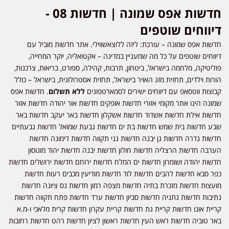
חדשות אפס שמונה | חדשות 08 -
דיווחים שוטפים
חדשות אפס שמונה – עורכת: ליזה ללוצאשווילי. אתר חדשות מוביל עם
דיווחים שוטפים על כל מה שמעניין במדינה – אקטואליה, יוקר המחייה,
פוליטיקה, מלחמה בישראל, ביטחון, תרבות, קהילה, ספורט, בריאות, צרכנות,
הורות וילדים, תחזית מזג האויר בישראל, תחזית אסטרולוגית, בישראל – כולל
קבוצות ווטסאפ עם דיווחים ישירים לסמארטפונים
ללא תשלום
. חדשות אפס
שמונה הינו אתר מקומי אזורי חדשות אופקים חדשות אור יהודה חדשות אזור
חדשות אילת חדשות אשדוד חדשות אשקלון חדשות באר יעקב חדשות באר
שבע חדשות בית שמש חדשות בת ים חדשות גבעת שמואל חדשות גבעתיים
חדשות גדרה חדשות גן יבנה חדשות גני תקווה חדשות דימונה חדשות
הערבה חדשות הרצליה חדשות חולון חדשות יבנה חדשות יהוד מונוסון
חדשות יהודה ושומרון חדשות ים המלח חדשות ירוחם חדשות ירושלים חדשות
כפר סבא חדשות להבים חדשות לוד חדשות מודיעין מכבים רעות חדשות
מועצות חדשות מזכרת בתיה חדשות מצפה רמון חדשות נס ציונה חדשות
נתיבות חדשות נתניה חדשות סביון חדשות ערד חדשות פתח תקווה חדשות
קריית אונו חדשות קריית גת חדשות קריית עקרון חדשות קרית מלאכי ו-מ.א
באר טוביה חדשות ראש העין חדשות ראשון לציון חדשות רהט חדשות רחובות