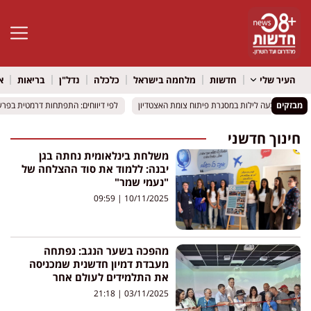
פתח סרגל 
העיר שלי
חדשות
מלחמה בישראל
כלכלה
נדל"ן
בריאות
א
מבזקים
ייחסם לארבעה לילות במסגרת פיתוח צומת האצטדיון
ייחסם לארבעה לילות במסגרת פיתוח צומת האצטדיון
לפי דיווחים: התפתחות דרמטית בפרשת א
לפי דיווחים: התפתחות דרמטית בפרשת א
חינוך חדשני
משלחת בינלאומית נחתה בגן
יבנה: ללמוד את סוד ההצלחה של
"נעמי שמר"
09:59
10/11/2025
מהפכה בשער הנגב: נפתחה
מעבדת דמיון חדשנית שמכניסה
את התלמידים לעולם אחר
21:18
03/11/2025