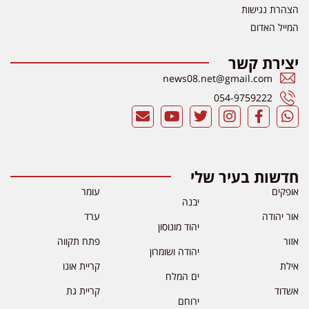
הצהרת נגישות
המייל האדום
יצירת קשר
news08.net@gmail.com
054-9759222
חדשות בעיר שלי
אופקים
עומר
יבנה
אור יהודה
ערד
יהוד מונוסון
אזור
פתח תקווה
יהודה ושומרון
אילת
קריית אונו
ים המלח
אשדוד
קריית גת
ירוחם