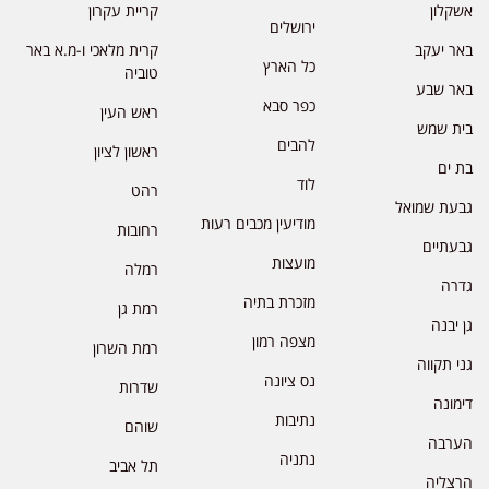
אשקלון
קריית עקרון
ירושלים
באר יעקב
קרית מלאכי ו-מ.א באר
כל הארץ
טוביה
באר שבע
כפר סבא
ראש העין
בית שמש
להבים
ראשון לציון
בת ים
לוד
רהט
גבעת שמואל
מודיעין מכבים רעות
רחובות
גבעתיים
מועצות
רמלה
גדרה
מזכרת בתיה
רמת גן
גן יבנה
מצפה רמון
רמת השרון
גני תקווה
נס ציונה
שדרות
דימונה
נתיבות
שוהם
הערבה
נתניה
תל אביב
הרצליה