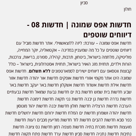
סביון
חולון
חדשות אפס שמונה | חדשות 08 -
דיווחים שוטפים
חדשות אפס שמונה – עורכת: ליזה ללוצאשווילי. אתר חדשות מוביל עם
דיווחים שוטפים על כל מה שמעניין במדינה – אקטואליה, יוקר המחייה,
פוליטיקה, מלחמה בישראל, ביטחון, תרבות, קהילה, ספורט, בריאות, צרכנות,
הורות וילדים, תחזית מזג האויר בישראל, תחזית אסטרולוגית, בישראל – כולל
קבוצות ווטסאפ עם דיווחים ישירים לסמארטפונים
ללא תשלום
. חדשות אפס
שמונה הינו אתר מקומי אזורי חדשות אופקים חדשות אור יהודה חדשות אזור
חדשות אילת חדשות אשדוד חדשות אשקלון חדשות באר יעקב חדשות באר
שבע חדשות בית שמש חדשות בת ים חדשות גבעת שמואל חדשות גבעתיים
חדשות גדרה חדשות גן יבנה חדשות גני תקווה חדשות דימונה חדשות
הערבה חדשות הרצליה חדשות חולון חדשות יבנה חדשות יהוד מונוסון
חדשות יהודה ושומרון חדשות ים המלח חדשות ירוחם חדשות ירושלים חדשות
כפר סבא חדשות להבים חדשות לוד חדשות מודיעין מכבים רעות חדשות
מועצות חדשות מזכרת בתיה חדשות מצפה רמון חדשות נס ציונה חדשות
נתיבות חדשות נתניה חדשות סביון חדשות ערד חדשות פתח תקווה חדשות