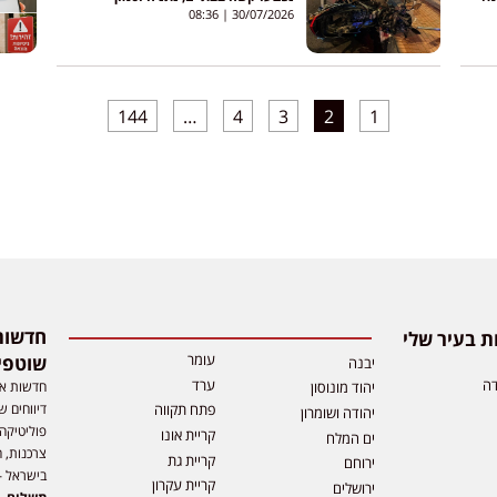
לירושלים
08:36
30/07/2026
144
…
4
3
2
1
 בעיר שלי
עומר
שוטפי
יבנה
דה
ערד
חדשות אפ
יהוד מונוסון
דיווחים ש
פתח תקווה
יהודה ושומרון
פוליטיקה,
קריית אונו
ים המלח
צרכנות, ה
קריית גת
ירוחם
בישראל –
קריית עקרון
ירושלים