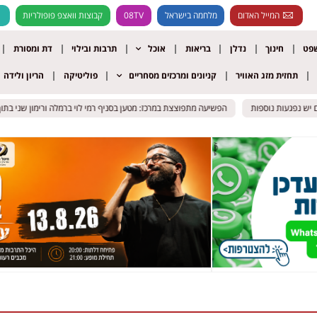
המייל האדום
מלחמה בישראל
08TV
קבוצות וואצפ פופולריות
שפט
חינוך
נדלן
בריאות
אוכל
תרבות ובילוי
דת ומסורת
תחזית מזג האוויר
קניונים ומרכזים מסחריים
פוליטיקה
הריון ולידה
 נפגעות נוספות
 נפגעות נוספות
הפשיעה מתפוצצת במרכז: מטען בסניף רמי לוי ברמלה ורימון שני בתוך
הפשיעה מתפוצצת במרכז: מטען בסניף רמי לוי ברמלה ורימון שני בתוך