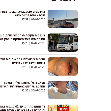
בן שנתיים טבע בבריכה בצימר בשדו
מיכה – פונה במצב אנוש
17:59
03/08/2026
בעקבות תקיפת הנהג בירושלים: פעי
המיניבוסים לעיר העתיקה תופסק הע
15:20
02/08/2026
אלימות בירושלים: נהג אוטובוס הות
ברמזור ואיבד ארבע שיניים
09:15
02/08/2026
מכאב גדול למותג מצליח: הסיפור
המרגש שייחשף במפגש לנשות ירושל
13:35
30/07/2026
גל החום מתחזק: עד 42 מעלות ב
ים המלח ו – 41 באילת – חברת ה