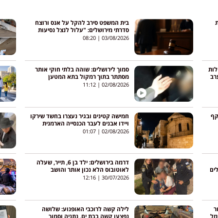
ת
בית המשפט סירב להקל על אנס ורוצח
סדרתי מירושלים: "עלול לנצל נסיעות
באוטובוסים כדי לפגוע בנשים"
08:20
03/08/2026
לות
סמוך לירושלים: שוהה בלתי חוקי אותר
רב
מסתתר בתוך רמקול בתא המטען
11:12
02/08/2026
קף
חמישה קטינים ובגיר נעצרו בחשד שירקו
ויידו אבנים לעבר הכנסייה הארמנית
בעיר העתיקה בירושלים
01:07
02/08/2026
דרמה בירושלים: ילד בן 6, תייר, שעלה
ים
לאוטובוס הלא נכון אותר והושב
למשפחתו
12:16
30/07/2026
אזור
לילה קשה לרוכבי האופנוע: שלושה
חשמל
נפצעו קשה בבת ים, נתניה וסמוך