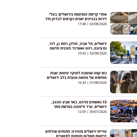
אחרי קריסת המרפסת בירושלים: בעלי
דירות בבניינים ישנים נקראים לבדוק מיד
את המרפסות התלויות
17:48
02/08/2026
ירושלים, תל אביב, חולון, רמת גן, לוד,
נס ציונה, רהט ואשדוד: תוכנית חדשה
תנסה לצמצם את תאונות הדרכים בערים
10:43
02/08/2026
כוס קפה שהפכה למוקד עימות: שבת
חמישית של מחאה סוערת בלב ירושלים
16:34
01/08/2026
15 נאשמים מרהט, באר שבע והנגב,
ירושלים, ערד ודימונה בפרשת סחר
בנשק ובסמים שנחשפה באמצעות סוכן
12:00
30/07/2026
סמוי
עיריית ירושלים מזהירה: מתחזים שולחים
דרישות תשלום מזויפות לתושבים