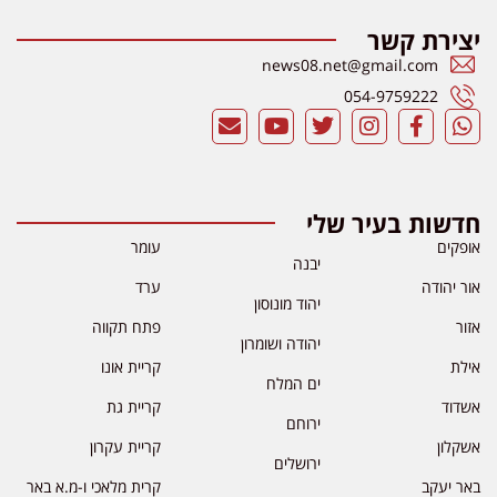
יצירת קשר
news08.net@gmail.com
054-9759222
חדשות בעיר שלי
אופקים
עומר
יבנה
אור יהודה
ערד
יהוד מונוסון
אזור
פתח תקווה
יהודה ושומרון
אילת
קריית אונו
ים המלח
אשדוד
קריית גת
ירוחם
אשקלון
קריית עקרון
ירושלים
באר יעקב
קרית מלאכי ו-מ.א באר