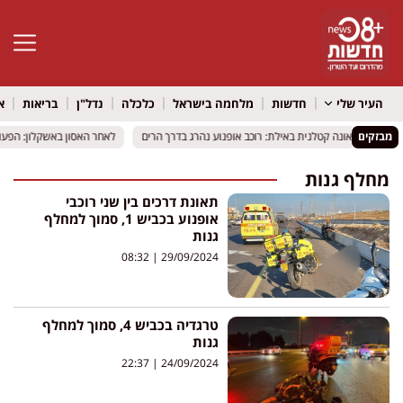
פתח סרגל 
העיר שלי
חדשות
מלחמה בישראל
כלכלה
נדל"ן
בריאות
א
גן
גן
מבזקים
תאונה קטלנית באילת: רוכב אופנוע נהרג בדרך הרים
תאונה קטלנית באילת: רוכב אופנוע נהרג בדרך הרים
לאחר האסון באשקלון: הפעוט
לאחר האסון באשקלון: הפעוט
מחלף גנות
תאונת דרכים בין שני רוכבי
אופנוע בכביש 1, סמוך למחלף
גנות
08:32
29/09/2024
טרגדיה בכביש 4, סמוך למחלף
גנות
22:37
24/09/2024