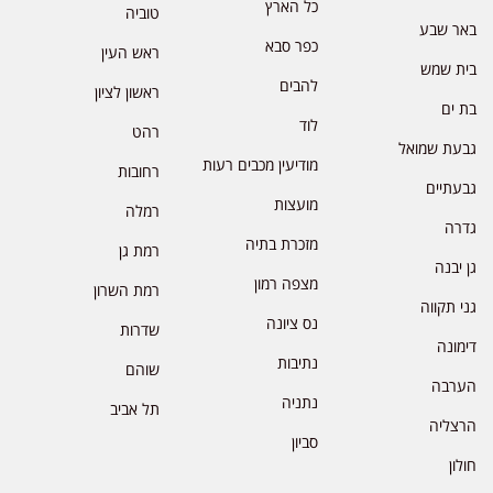
כל הארץ
טוביה
באר שבע
כפר סבא
ראש העין
בית שמש
להבים
ראשון לציון
בת ים
לוד
רהט
גבעת שמואל
מודיעין מכבים רעות
רחובות
גבעתיים
מועצות
רמלה
גדרה
מזכרת בתיה
רמת גן
גן יבנה
מצפה רמון
רמת השרון
גני תקווה
נס ציונה
שדרות
דימונה
נתיבות
שוהם
הערבה
נתניה
תל אביב
הרצליה
סביון
חולון