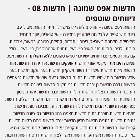
חדשות אפס שמונה | חדשות 08 -
דיווחים שוטפים
חדשות אפס שמונה – עורכת: ליזה ללוצאשווילי. אתר חדשות מוביל עם
דיווחים שוטפים על כל מה שמעניין במדינה – אקטואליה, יוקר המחייה,
פוליטיקה, מלחמה בישראל, ביטחון, תרבות, קהילה, ספורט, בריאות, צרכנות,
הורות וילדים, תחזית מזג האויר בישראל, תחזית אסטרולוגית, בישראל – כולל
קבוצות ווטסאפ עם דיווחים ישירים לסמארטפונים
ללא תשלום
. חדשות אפס
שמונה הינו אתר מקומי אזורי חדשות אופקים חדשות אור יהודה חדשות אזור
חדשות אילת חדשות אשדוד חדשות אשקלון חדשות באר יעקב חדשות באר
שבע חדשות בית שמש חדשות בת ים חדשות גבעת שמואל חדשות גבעתיים
חדשות גדרה חדשות גן יבנה חדשות גני תקווה חדשות דימונה חדשות
הערבה חדשות הרצליה חדשות חולון חדשות יבנה חדשות יהוד מונוסון
חדשות יהודה ושומרון חדשות ים המלח חדשות ירוחם חדשות ירושלים חדשות
כפר סבא חדשות להבים חדשות לוד חדשות מודיעין מכבים רעות חדשות
מועצות חדשות מזכרת בתיה חדשות מצפה רמון חדשות נס ציונה חדשות
נתיבות חדשות נתניה חדשות סביון חדשות ערד חדשות פתח תקווה חדשות
קריית אונו חדשות קריית גת חדשות קריית עקרון חדשות קרית מלאכי ו-מ.א
באר טוביה חדשות ראש העין חדשות ראשון לציון חדשות רהט חדשות רחובות